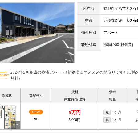
所在地
京都府宇治市大久保
交通
近鉄京都線
大久保
物件種別
アパート
階数/構造
2階建/S造(鉄骨造)
2024年5月完成の築浅アパート♪新婚様にオススメの間取りです♪ 1.7
無料♪
賃料
敷金
間取図
部屋番号
共益費/管理費
礼金
9万円
1ヶ月
NEW
敷
201
5,000円
1ヶ月
礼
5