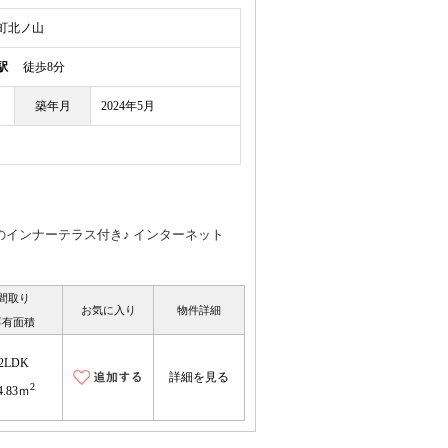
町北ノ山
駅
徒歩8分
築年月
2024年5月
帖のインナーテラス付き♪ インターネット
間取り
お気に入り
物件詳細
専有面積
2LDK
詳細を見る
2
4.83ｍ