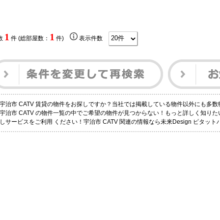
1
1
数
件 (総部屋数：
件)
表示件数
宇治市 CATV 賃貸の物件をお探しですか？当社では掲載している物件以外にも多
宇治市 CATV の物件一覧の中でご希望の物件が見つからない！もっと詳しく知り
しサービスをご利用 ください！宇治市 CATV 関連の情報なら未来Design ピタ