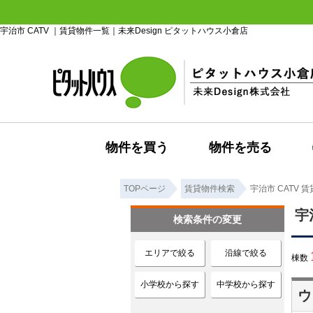
宇治市 CATV ｜賃貸物件一覧｜未来Design ピタットハウス小倉店
物件を買う
物件を売る
TOPページ
賃貸物件検索
宇治市 CATV 
宇
検索条件の変更
エリアで絞る
沿線で絞る
棟数
小学校から探す
中学校から探す
ウ