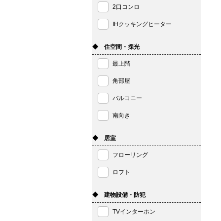
2口コンロ
IHクッキングヒーター
◆ 住空間・採光
最上階
角部屋
バルコニー
南向き
◆ 居室
フローリング
ロフト
◆ 建物設備・防犯
TVインターホン