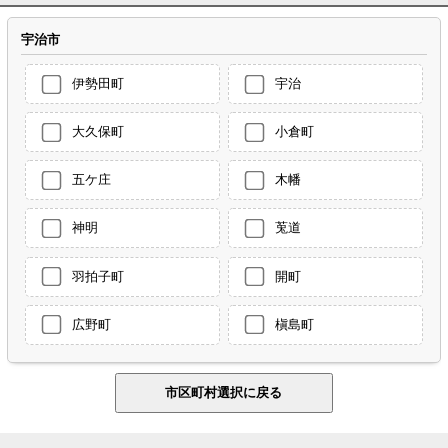
宇治市
伊勢田町
宇治
大久保町
小倉町
五ケ庄
木幡
神明
莵道
羽拍子町
開町
広野町
槇島町