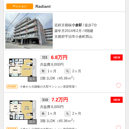
Radiant
マンション
近鉄京都線
小倉駅
/ 徒歩7分
築年月2014年2月 / 6階建
京都府宇治市小倉町西山
6.8万円
111
NEW
6,000円
1ヶ月
2ヶ月
敷
礼
2
1階
1LDK（45.36ｍ
）
小倉から分譲級の大型マンション賃貸登場！
7.2万円
310
NEW
6,000円
1ヶ月
2ヶ月
敷
礼
2
3階
1LDK（45.36ｍ
）