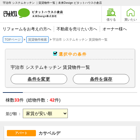
宇治市 システムキッチン ｜賃貸物件一覧｜未来Design ピタットハウス小倉店
借りる
買いたい
リフォームをお考えの方へ
不動産を売りたい方へ
オーナー様へ
TOPページ
賃貸物件検索
宇治市 システムキッチン 賃貸物件一覧
選択中の条件
宇治市 システムキッチン 賃貸物件一覧
条件を変更
条件を保存
棟数
33
件 (総物件数：
42
件)
並び順 ：
カサベルデ
アパート