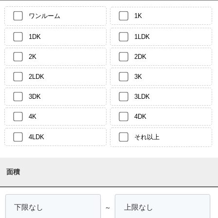
ワンルーム
1K
1DK
1LDK
2K
2DK
2LDK
3K
3DK
3LDK
4K
4DK
4LDK
それ以上
面積
～