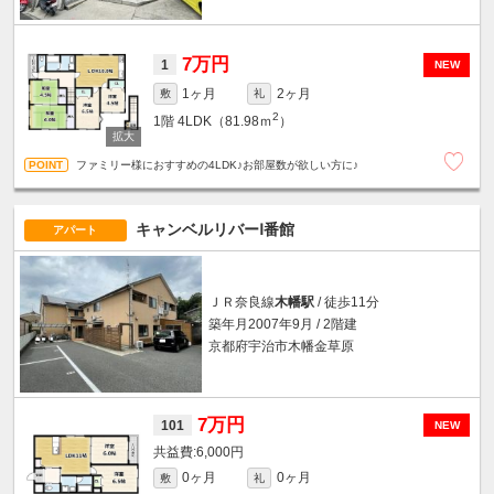
7万円
1
NEW
1ヶ月
2ヶ月
敷
礼
2
1階
4LDK（81.98ｍ
）
ファミリー様におすすめの4LDK♪お部屋数が欲しい方に♪
キャンベルリバーⅠ番館
アパート
ＪＲ奈良線
木幡駅
/ 徒歩11分
築年月2007年9月 / 2階建
京都府宇治市木幡金草原
7万円
101
NEW
6,000円
0ヶ月
0ヶ月
敷
礼