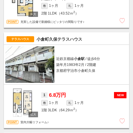
1ヶ月
1ヶ月
敷
礼
2
2階
1LDK（43.52ｍ
）
充実した設備で新婚様にピッタリの間取りです♪
小倉町久保テラスハウス
テラスハウス
近鉄京都線
小倉駅
/ 徒歩6分
築年月1983年2月 / 2階建
京都府宇治市小倉町久保
6.8万円
1
NEW
1ヶ月
1ヶ月
敷
礼
2
1階
3LDK（64.29ｍ
）
室内大幅リフォーム♪