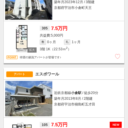
築年月2023年12月 / 3階建
京都府宇治市小倉町天王
7.5万円
305
5,000円
0ヶ月
1ヶ月
敷
礼
2
3階
1K（22.53ｍ
）
待望の築浅アパートが登場です♪
エスポワール
アパート
近鉄京都線
小倉駅
/ 徒歩20分
築年月2013年8月 / 2階建
京都府宇治市槇島町五才田
7.5万円
105
NEW