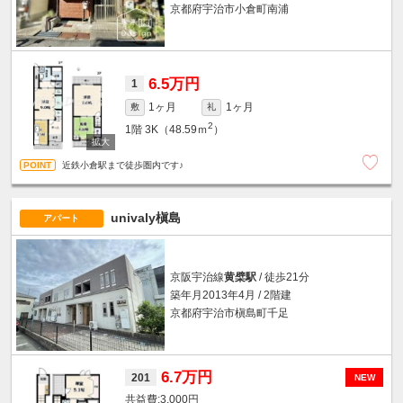
京都府宇治市小倉町南浦
6.5万円
1
1ヶ月
1ヶ月
敷
礼
2
1階
3K（48.59ｍ
）
近鉄小倉駅まで徒歩圏内です♪
univaly槇島
アパート
京阪宇治線
黄檗駅
/ 徒歩21分
築年月2013年4月 / 2階建
京都府宇治市槇島町千足
6.7万円
201
NEW
3,000円