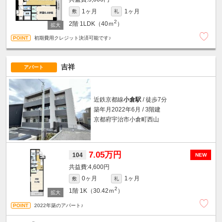
1ヶ月
1ヶ月
敷
礼
2
2階
1LDK（40ｍ
）
初期費用クレジット決済可能です♪
吉祥
アパート
近鉄京都線
小倉駅
/ 徒歩7分
築年月2022年6月 / 3階建
京都府宇治市小倉町西山
7.05万円
104
NEW
4,600円
0ヶ月
1ヶ月
敷
礼
2
1階
1K（30.42ｍ
）
2022年築のアパート♪