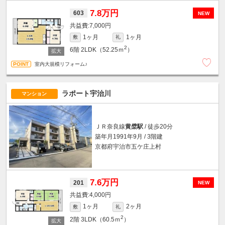
7.8万円
603
NEW
7,000円
1ヶ月
1ヶ月
敷
礼
2
6階
2LDK（52.25ｍ
）
室内大規模リフォーム♪
ラポート宇治川
マンション
ＪＲ奈良線
黄檗駅
/ 徒歩20分
築年月1991年9月 / 3階建
京都府宇治市五ケ庄上村
7.6万円
201
NEW
4,000円
1ヶ月
2ヶ月
敷
礼
2
2階
3LDK（60.5ｍ
）