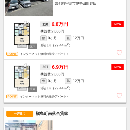
京都府宇治市伊勢田町砂田
6.8万円
110
NEW
7,000円
0ヶ月
12万円
敷
礼
2
1階
1K（29.44ｍ
）
インターネット無料の単身アパート♪
6.9万円
207
NEW
7,000円
0ヶ月
12万円
敷
礼
2
2階
1K（29.44ｍ
）
インターネット無料の単身アパート♪
槇島町南落合貸家
一戸建て