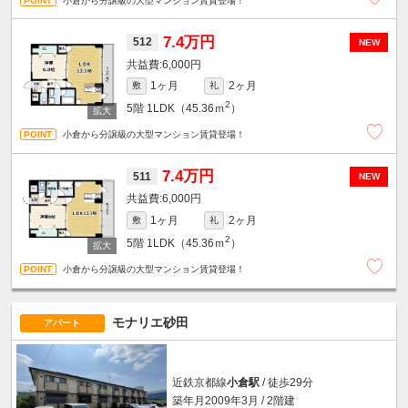
小倉から分譲級の大型マンション賃貸登場！
7.4万円
512
NEW
6,000円
1ヶ月
2ヶ月
敷
礼
2
5階
1LDK（45.36ｍ
）
小倉から分譲級の大型マンション賃貸登場！
7.4万円
511
NEW
6,000円
1ヶ月
2ヶ月
敷
礼
2
5階
1LDK（45.36ｍ
）
小倉から分譲級の大型マンション賃貸登場！
モナリエ砂田
アパート
近鉄京都線
小倉駅
/ 徒歩29分
築年月2009年3月 / 2階建