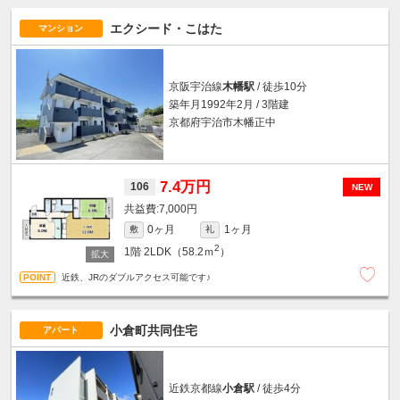
エクシード・こはた
マンション
京阪宇治線
木幡駅
/ 徒歩10分
築年月1992年2月 / 3階建
京都府宇治市木幡正中
7.4万円
106
NEW
7,000円
0ヶ月
1ヶ月
敷
礼
2
1階
2LDK（58.2ｍ
）
近鉄、JRのダブルアクセス可能です♪
小倉町共同住宅
アパート
近鉄京都線
小倉駅
/ 徒歩4分