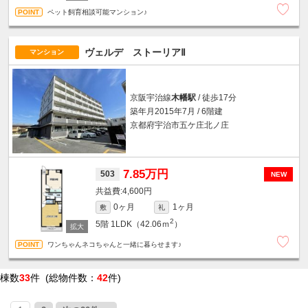
ペット飼育相談可能マンション♪
ヴェルデ ストーリアⅡ
マンション
京阪宇治線
木幡駅
/ 徒歩17分
築年月2015年7月 / 6階建
京都府宇治市五ケ庄北ノ庄
7.85万円
503
NEW
4,600円
0ヶ月
1ヶ月
敷
礼
2
5階
1LDK（42.06ｍ
）
ワンちゃんネコちゃんと一緒に暮らせます♪
棟数
33
件 (総物件数：
42
件)