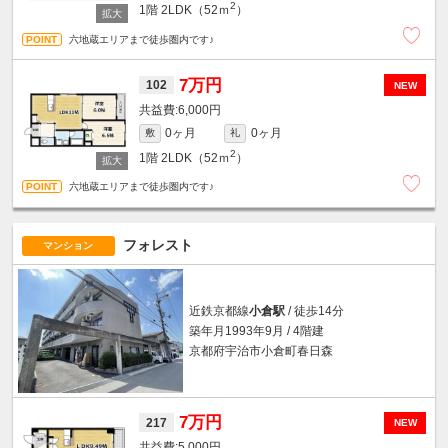
2
1階
2LDK（52ｍ
）
六地蔵エリアまで徒歩圏内です♪
7万円
102
NEW
6,000円
0ヶ月
0ヶ月
敷
礼
2
1階
2LDK（52ｍ
）
六地蔵エリアまで徒歩圏内です♪
フォレスト
マンション
近鉄京都線
小倉駅
/ 徒歩14分
築年月1993年9月 / 4階建
京都府宇治市小倉町春日森
7万円
217
NEW
5,000円