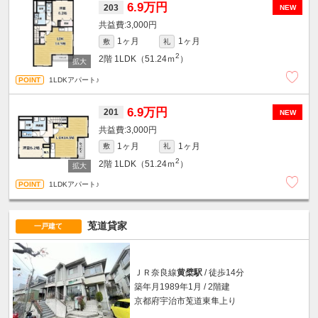
6.9万円
203
NEW
3,000円
1ヶ月
1ヶ月
敷
礼
2
2階
1LDK（51.24ｍ
）
1LDKアパート♪
6.9万円
201
NEW
3,000円
1ヶ月
1ヶ月
敷
礼
2
2階
1LDK（51.24ｍ
）
1LDKアパート♪
莵道貸家
一戸建て
ＪＲ奈良線
黄檗駅
/ 徒歩14分
築年月1989年1月 / 2階建
京都府宇治市莵道東隼上り