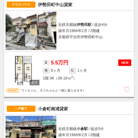
伊勢田町中山貸家
テラスハウス
近鉄京都線
伊勢田駅
/ 徒歩4分
築年月1966年2月 / 2階建
京都府宇治市伊勢田町中山
5.5万円
2
NEW
0ヶ月
1ヶ月
敷
礼
2
1階
3K（36.16ｍ
）
ワンちゃん、ネコちゃんと一緒に暮らせます♪
小倉町南浦貸家
一戸建て
近鉄京都線
小倉駅
/ 徒歩5分
築年月1966年2月 / 2階建