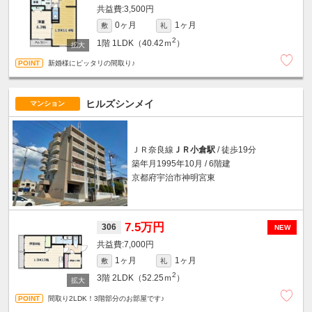
3,500円
0ヶ月
1ヶ月
敷
礼
2
1階
1LDK（40.42ｍ
）
新婚様にピッタリの間取り♪
ヒルズシンメイ
マンション
ＪＲ奈良線
ＪＲ小倉駅
/ 徒歩19分
築年月1995年10月 / 6階建
京都府宇治市神明宮東
7.5万円
306
NEW
7,000円
1ヶ月
1ヶ月
敷
礼
2
3階
2LDK（52.25ｍ
）
間取り2LDK！3階部分のお部屋です♪