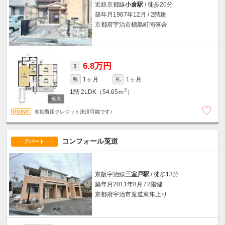
近鉄京都線
小倉駅
/ 徒歩20分
築年月1967年12月 / 2階建
京都府宇治市槇島町南落合
6.8万円
1
1ヶ月
1ヶ月
敷
礼
2
1階
2LDK（54.65ｍ
）
初期費用クレジット決済可能です♪
コンフォール莵道
アパート
京阪宇治線
三室戸駅
/ 徒歩13分
築年月2011年8月 / 2階建
京都府宇治市莵道東隼上り