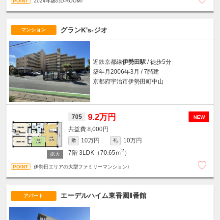
2024年築のD-ROOM♪
グランK’s-ジオ
マンション
近鉄京都線
伊勢田駅
/ 徒歩5分
築年月2006年3月 / 7階建
京都府宇治市伊勢田町中山
9.2万円
705
NEW
8,000円
10万円
10万円
敷
礼
2
7階
3LDK（70.65ｍ
）
伊勢田エリアの大型ファミリーマンション♪
エーデルハイム東香園Ⅱ番館
アパート