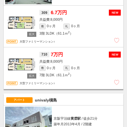
6.7万円
309
NEW
8,000円
0ヶ月
0ヶ月
敷
礼
2
3階
3LDK（61.1ｍ
）
大型ファミリーマンション♪
7万円
710
NEW
8,000円
0ヶ月
0ヶ月
敷
礼
2
7階
3LDK（61.1ｍ
）
大型ファミリーマンション♪
univaly槇島
アパート
京阪宇治線
黄檗駅
/ 徒歩21分
築年月2013年4月 / 2階建