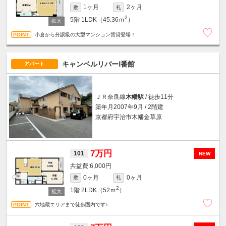
1ヶ月
2ヶ月
敷
礼
2
5階
1LDK（45.36ｍ
）
小倉から分譲級の大型マンション賃貸登場！
キャンベルリバーⅠ番館
アパート
ＪＲ奈良線
木幡駅
/ 徒歩11分
築年月2007年9月 / 2階建
京都府宇治市木幡金草原
7万円
101
NEW
6,000円
0ヶ月
0ヶ月
敷
礼
2
1階
2LDK（52ｍ
）
六地蔵エリアまで徒歩圏内です♪