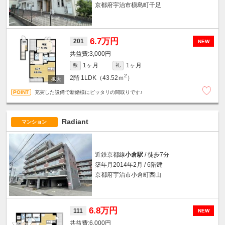
京都府宇治市槇島町千足
6.7万円
201
NEW
3,000円
1ヶ月
1ヶ月
敷
礼
2
2階
1LDK（43.52ｍ
）
充実した設備で新婚様にピッタリの間取りです♪
Radiant
マンション
近鉄京都線
小倉駅
/ 徒歩7分
築年月2014年2月 / 6階建
京都府宇治市小倉町西山
6.8万円
111
NEW
6,000円