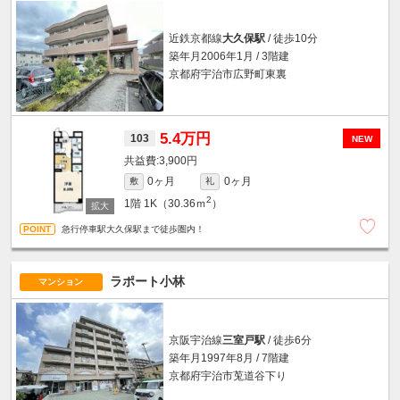
近鉄京都線
大久保駅
/ 徒歩10分
築年月2006年1月 / 3階建
京都府宇治市広野町東裏
5.4万円
103
NEW
3,900円
0ヶ月
0ヶ月
敷
礼
2
1階
1K（30.36ｍ
）
急行停車駅大久保駅まで徒歩圏内！
ラポート小林
マンション
京阪宇治線
三室戸駅
/ 徒歩6分
築年月1997年8月 / 7階建
京都府宇治市莵道谷下り