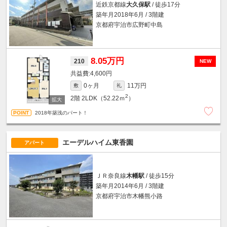
近鉄京都線
大久保駅
/ 徒歩17分
築年月2018年6月 / 3階建
京都府宇治市広野町中島
8.05万円
210
NEW
4,600円
0ヶ月
11万円
敷
礼
2
2階
2LDK（52.22ｍ
）
2018年築浅のパート！
エーデルハイム東香園
アパート
ＪＲ奈良線
木幡駅
/ 徒歩15分
築年月2014年6月 / 3階建
京都府宇治市木幡熊小路