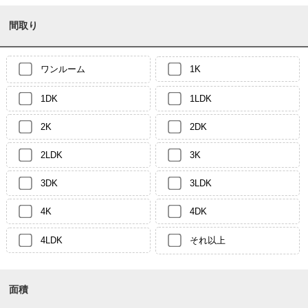
間取り
ワンルーム
1K
1DK
1LDK
2K
2DK
2LDK
3K
3DK
3LDK
4K
4DK
4LDK
それ以上
面積