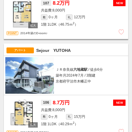
8.2万円
107
NEW
8,000円
0ヶ月
12万円
敷
礼
2
1階
1LDK（46.75ｍ
）
2014年築のD-room♪
Sejour YUTOHA
アパート
ＪＲ奈良線
六地蔵駅
/ 徒歩6分
築年月2024年7月 / 3階建
京都府宇治市木幡正中
8.7万円
106
NEW
8,000円
0ヶ月
15万円
敷
礼
2
1階
1LDK（40.29ｍ
）