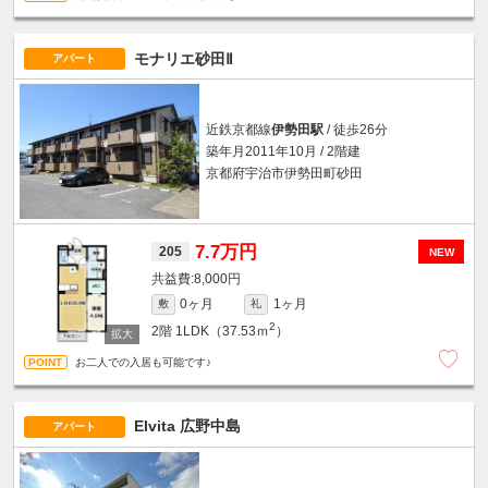
モナリエ砂田Ⅱ
アパート
近鉄京都線
伊勢田駅
/ 徒歩26分
築年月2011年10月 / 2階建
京都府宇治市伊勢田町砂田
7.7万円
205
NEW
8,000円
0ヶ月
1ヶ月
敷
礼
2
2階
1LDK（37.53ｍ
）
お二人での入居も可能です♪
Elvita 広野中島
アパート