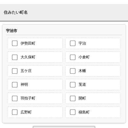
住みたい町名
宇治市
伊勢田町
宇治
大久保町
小倉町
五ケ庄
木幡
神明
莵道
羽拍子町
開町
広野町
槇島町