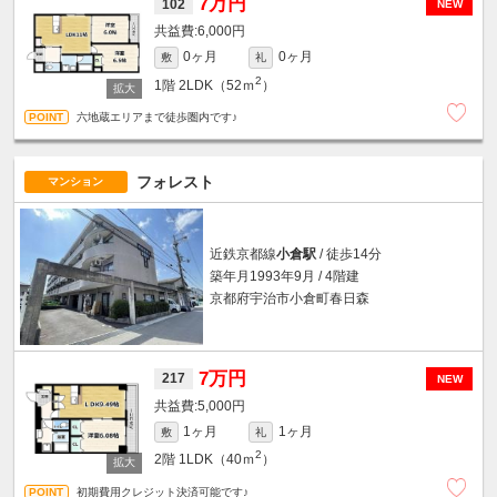
7万円
102
NEW
6,000円
0ヶ月
0ヶ月
敷
礼
2
1階
2LDK（52ｍ
）
六地蔵エリアまで徒歩圏内です♪
フォレスト
マンション
近鉄京都線
小倉駅
/ 徒歩14分
築年月1993年9月 / 4階建
京都府宇治市小倉町春日森
7万円
217
NEW
5,000円
1ヶ月
1ヶ月
敷
礼
2
2階
1LDK（40ｍ
）
初期費用クレジット決済可能です♪