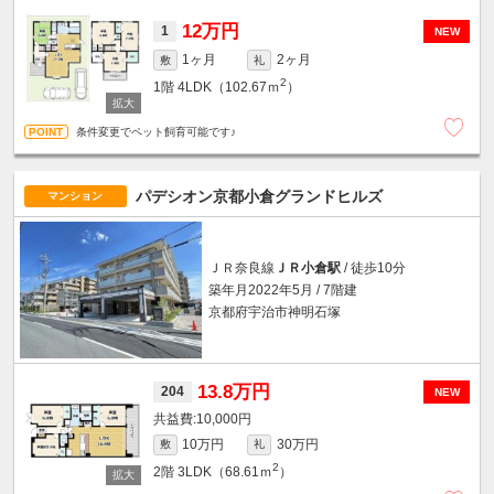
12万円
1
NEW
1ヶ月
2ヶ月
敷
礼
2
1階
4LDK（102.67ｍ
）
条件変更でペット飼育可能です♪
パデシオン京都小倉グランドヒルズ
マンション
ＪＲ奈良線
ＪＲ小倉駅
/ 徒歩10分
築年月2022年5月 / 7階建
京都府宇治市神明石塚
13.8万円
204
NEW
10,000円
10万円
30万円
敷
礼
2
2階
3LDK（68.61ｍ
）