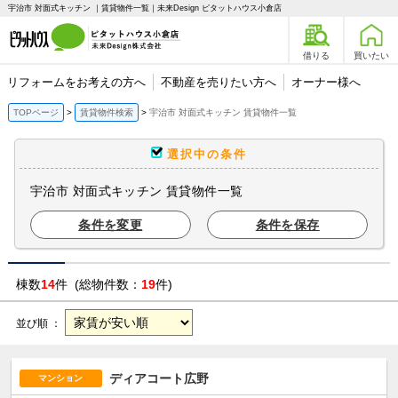
宇治市 対面式キッチン ｜賃貸物件一覧｜未来Design ピタットハウス小倉店
借りる
買いたい
リフォームをお考えの方へ
不動産を売りたい方へ
オーナー様へ
TOPページ
賃貸物件検索
宇治市 対面式キッチン 賃貸物件一覧
選択中の条件
宇治市 対面式キッチン 賃貸物件一覧
条件を変更
条件を保存
棟数
14
件 (総物件数：
19
件)
並び順 ：
ディアコート広野
マンション