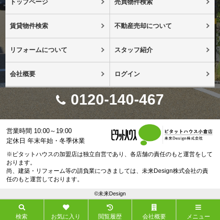
トップページ
売買物件検索
賃貸物件検索
不動産売却について
リフォームについて
スタッフ紹介
会社概要
ログイン
0120-140-467
営業時間 10:00～19:00
定休日 年末年始・冬季休業
※ピタットハウスの加盟店は独立自営であり、各店舗の責任のもと運営をして
おります。
尚、建築・リフォーム等の請負業につきましては、未来Design株式会社の責
任のもと運営しております。
©未来Design
検索
お気に入り
閲覧履歴
会社概要
メニュー