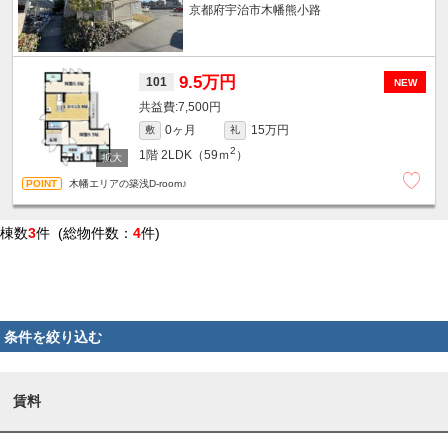
京都府宇治市木幡熊小路
9.5万円
101
NEW
7,500円
0ヶ月
15万円
敷
礼
2
1階
2LDK（59ｍ
）
木幡エリアの築浅D-room♪
棟数
3
件 (総物件数：
4
件)
条件を絞り込む
賃料