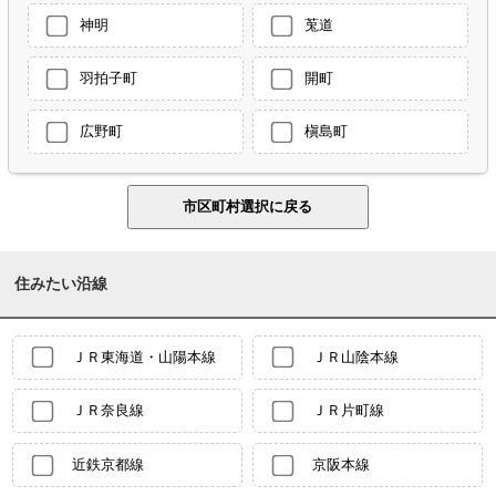
神明
莵道
羽拍子町
開町
広野町
槇島町
住みたい沿線
ＪＲ東海道・山陽本線
ＪＲ山陰本線
ＪＲ奈良線
ＪＲ片町線
近鉄京都線
京阪本線