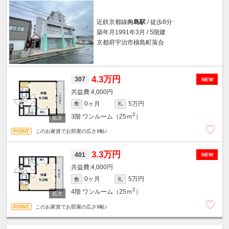
近鉄京都線
向島駅
/ 徒歩8分
築年月1991年3月 / 5階建
京都府宇治市槇島町落合
4.3万円
307
NEW
4,000円
0ヶ月
5万円
敷
礼
2
3階
ワンルーム（25ｍ
）
このお家賃でお部屋の広さ9帖♪
3.3万円
401
NEW
4,000円
0ヶ月
5万円
敷
礼
2
4階
ワンルーム（25ｍ
）
このお家賃でお部屋の広さ9帖♪