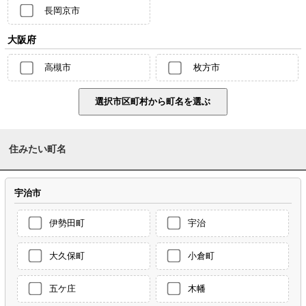
長岡京市
大阪府
高槻市
枚方市
住みたい町名
宇治市
伊勢田町
宇治
大久保町
小倉町
五ケ庄
木幡