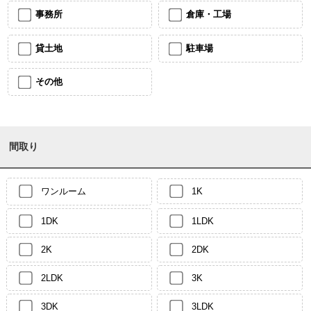
事務所
倉庫・工場
貸土地
駐車場
その他
間取り
ワンルーム
1K
1DK
1LDK
2K
2DK
2LDK
3K
3DK
3LDK