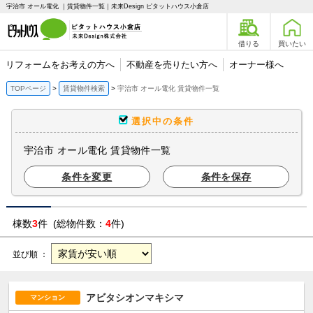
宇治市 オール電化 ｜賃貸物件一覧｜未来Design ピタットハウス小倉店
借りる
買いたい
リフォームをお考えの方へ
不動産を売りたい方へ
オーナー様へ
TOPページ
賃貸物件検索
宇治市 オール電化 賃貸物件一覧
選択中の条件
宇治市 オール電化 賃貸物件一覧
条件を変更
条件を保存
棟数
3
件 (総物件数：
4
件)
並び順 ：
アビタシオンマキシマ
マンション