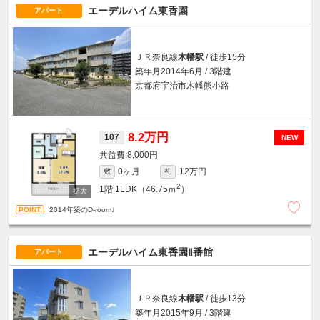
エーデルハイム東香園
アパート
ＪＲ奈良線
木幡駅
/ 徒歩15分
築年月2014年6月 / 3階建
京都府宇治市木幡熊小路
8.2万円
107
NEW
8,000円
0ヶ月
12万円
敷
礼
2
1階
1LDK（46.75ｍ
）
2014年築のD-room♪
エーデルハイム東香園Ⅱ番館
アパート
ＪＲ奈良線
木幡駅
/ 徒歩13分
築年月2015年9月 / 3階建