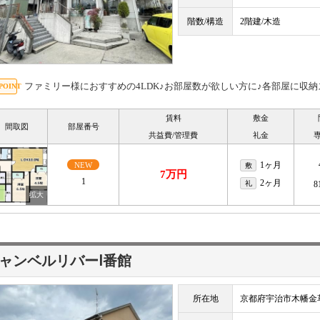
階数/構造
2階建/木造
ファミリー様におすすめの4LDK♪お部屋数が欲しい方に♪各部屋に収納
賃料
敷金
間取図
部屋番号
共益費/管理費
礼金
1ヶ月
NEW
敷
7万円
1
2ヶ月
礼
8
ャンベルリバーⅠ番館
所在地
京都府宇治市木幡金