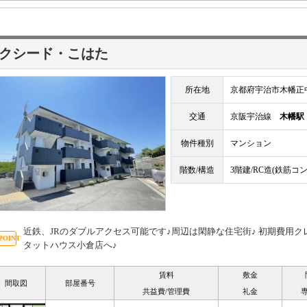
クシード・こはた
所在地
京都府宇治市木幡正
交通
京阪宇治線
木幡駅
物件種別
マンション
階数/構造
3階建/RC造(鉄筋コ
近鉄、JRのダブルアクセス可能です♪周辺は閑静な住宅街♪ 初期費用ク
タットハウス小倉店へ♪
賃料
敷金
間取図
部屋番号
共益費/管理費
礼金