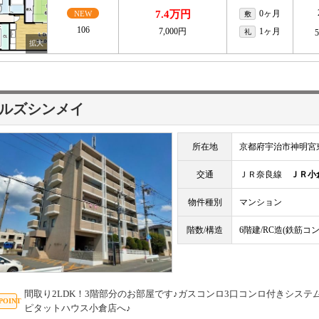
7.4万円
0ヶ月
NEW
敷
106
7,000円
1ヶ月
礼
ルズシンメイ
所在地
京都府宇治市神明宮
交通
ＪＲ奈良線
ＪＲ小
物件種別
マンション
階数/構造
6階建/RC造(鉄筋コ
間取り2LDK！3階部分のお部屋です♪ガスコンロ3口コンロ付きシステム
ピタットハウス小倉店へ♪