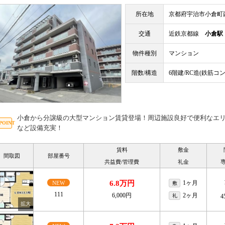
所在地
京都府宇治市小倉町
交通
近鉄京都線
小倉駅
物件種別
マンション
階数/構造
6階建/RC造(鉄筋コ
小倉から分譲級の大型マンション賃貸登場！周辺施設良好で便利なエリ
など設備充実！
賃料
敷金
間取図
部屋番号
共益費/管理費
礼金
6.8万円
1ヶ月
NEW
敷
111
6,000円
2ヶ月
礼
4