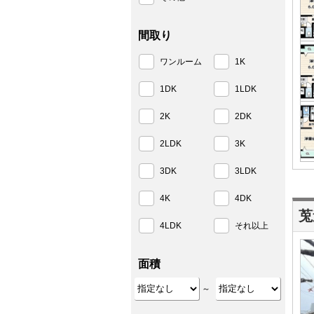
間取り
ワンルーム
1K
1DK
1LDK
2K
2DK
2LDK
3K
3DK
3LDK
4K
4DK
莵
4LDK
それ以上
面積
～