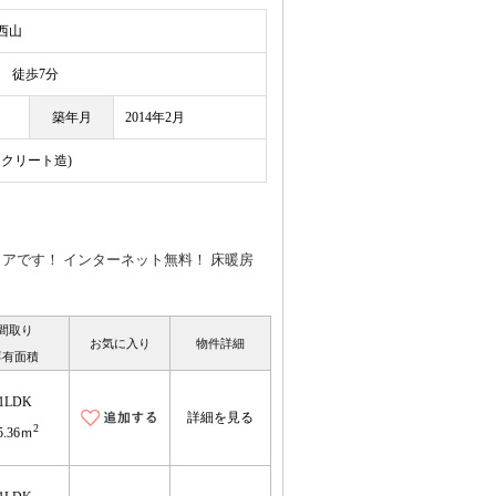
西山
徒歩7分
築年月
2014年2月
ンクリート造)
アです！ インターネット無料！ 床暖房
間取り
お気に入り
物件詳細
専有面積
1LDK
詳細を見る
2
5.36ｍ