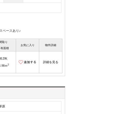
スペースあり♪
間取り
お気に入り
物件詳細
専有面積
4LDK
詳細を見る
2
1.98ｍ
草原