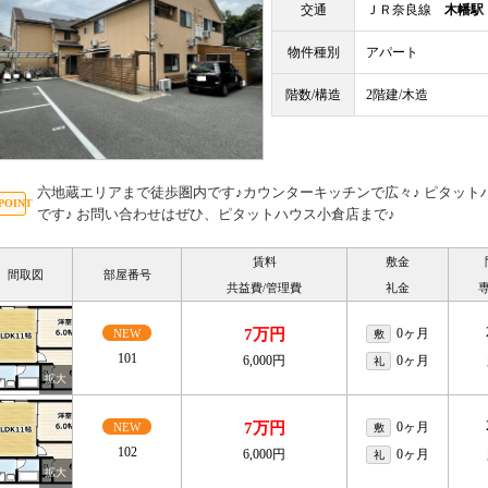
交通
ＪＲ奈良線
木幡駅
物件種別
アパート
階数/構造
2階建/木造
六地蔵エリアまで徒歩圏内です♪カウンターキッチンで広々♪ ピタッ
です♪ お問い合わせはぜひ、ピタットハウス小倉店まで♪
賃料
敷金
間取図
部屋番号
共益費/管理費
礼金
7万円
0ヶ月
NEW
敷
101
6,000円
0ヶ月
礼
7万円
0ヶ月
NEW
敷
102
6,000円
0ヶ月
礼