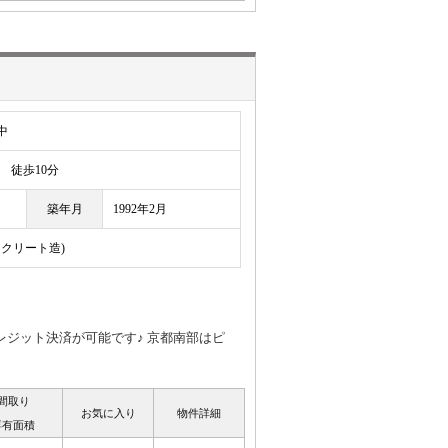
中
徒歩10分
築年月
1992年2月
ンクリート造)
レジット決済が可能です♪ 京都南部はピ
間取り
お気に入り
物件詳細
専有面積