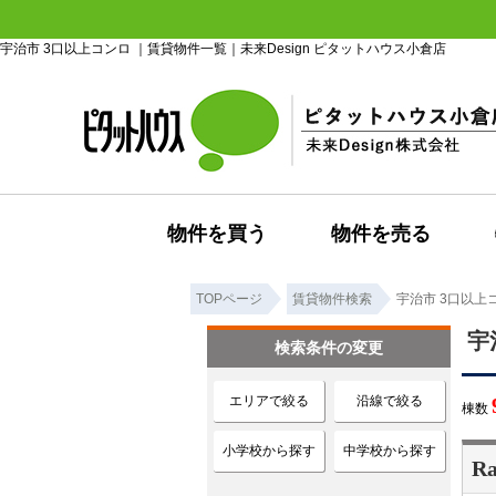
宇治市 3口以上コンロ ｜賃貸物件一覧｜未来Design ピタットハウス小倉店
物件を買う
物件を売る
TOPページ
賃貸物件検索
宇治市 3口以上
宇
検索条件の変更
エリアで絞る
沿線で絞る
棟数
小学校から探す
中学校から探す
Ra