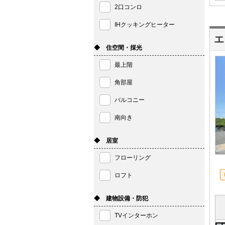
2口コンロ
IHクッキングヒーター
エ
◆ 住空間・採光
最上階
角部屋
バルコニー
南向き
◆ 居室
フローリング
ロフト
◆ 建物設備・防犯
TVインターホン