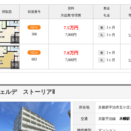
賃料
敷金
間取図
部屋番号
共益費/管理費
礼金
7.5万円
1ヶ月
NEW
敷
306
7,000円
1ヶ月
礼
5
7.8万円
1ヶ月
NEW
敷
603
7,000円
1ヶ月
礼
5
ェルデ ストーリアⅡ
所在地
京都府宇治市五ケ庄
交通
京阪宇治線
木幡駅
物件種別
マンション