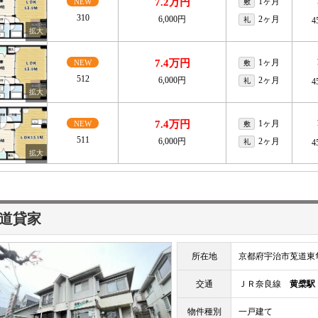
7.2万円
1ヶ月
NEW
敷
310
6,000円
2ヶ月
礼
4
7.4万円
1ヶ月
NEW
敷
512
6,000円
2ヶ月
礼
4
7.4万円
1ヶ月
NEW
敷
511
6,000円
2ヶ月
礼
4
道貸家
所在地
京都府宇治市莵道東
交通
ＪＲ奈良線
黄檗駅
物件種別
一戸建て