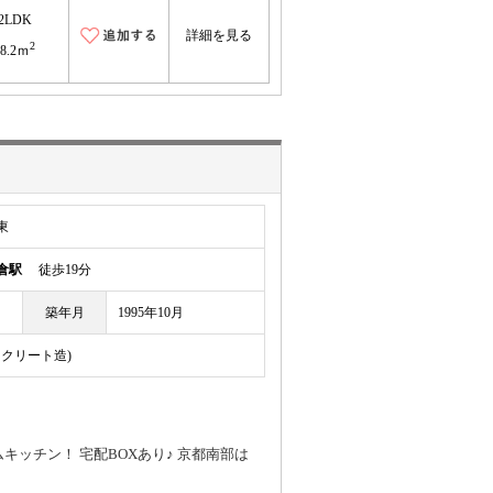
2LDK
詳細を見る
2
58.2ｍ
東
倉駅
徒歩19分
築年月
1995年10月
ンクリート造)
キッチン！ 宅配BOXあり♪ 京都南部は