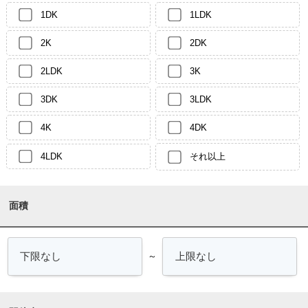
1DK
1LDK
2K
2DK
2LDK
3K
3DK
3LDK
4K
4DK
4LDK
それ以上
面積
～