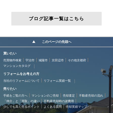
ブログ記事一覧はこちら
このページの先頭へ
買いたい
売買物件検索
宇治市
城陽市
京田辺市
その他京都府
マンションカタログ
リフォームをお考えの方
当社のリフォームについて
リフォーム実績一覧
売りたい
手紙をご覧の方へ
マンションのご売却
売却査定
不動産売却の流れ
「仲介」と「買取」の違い
不動産売却時の諸費用
少しでも高く売るポイント
よくある質問
売却実績マップ