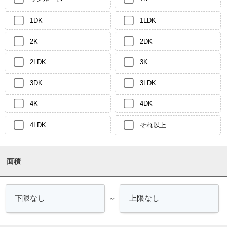
1DK
1LDK
2K
2DK
2LDK
3K
3DK
3LDK
4K
4DK
4LDK
それ以上
面積
～