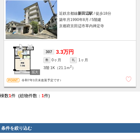
近鉄京都線
新田辺駅
/ 徒歩18分
築年月1990年8月 / 5階建
京都府京田辺市草内禅定寺
3.3万円
307
0ヶ月
1ヶ月
敷
礼
2
3階
1K（21.1ｍ
）
令和7年3月末改装予定です♪
棟数
1
件 (総物件数：
1
件)
条件を絞り込む