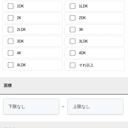
1DK
1LDK
2K
2DK
2LDK
3K
3DK
3LDK
4K
4DK
4LDK
それ以上
面積
～