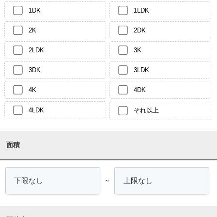
1DK
1LDK
2K
2DK
2LDK
3K
3DK
3LDK
4K
4DK
4LDK
それ以上
面積
～