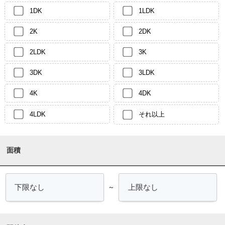
1DK
1LDK
2K
2DK
2LDK
3K
3DK
3LDK
4K
4DK
4LDK
それ以上
面積
～