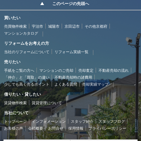
このページの先頭へ
買いたい
売買物件検索
宇治市
城陽市
京田辺市
その他京都府
マンションカタログ
リフォームをお考えの方
当社のリフォームについて
リフォーム実績一覧
売りたい
手紙をご覧の方へ
マンションのご売却
売却査定
不動産売却の流れ
「仲介」と「買取」の違い
不動産売却時の諸費用
少しでも高く売るポイント
よくある質問
売却実績マップ
借りたい・貸したい
賃貸物件検索
賃貸管理について
当社について
トップページ
インフォメーション
スタッフ紹介
スタッフブログ
お客様の声
会社概要
お問合せ
採用情報
プライバシーポリシー