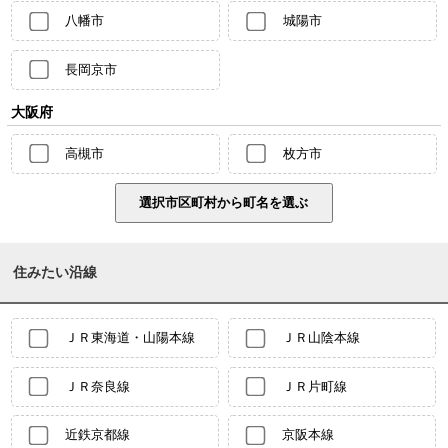
八幡市
城陽市
長岡京市
大阪府
高槻市
枚方市
住みたい沿線
ＪＲ東海道・山陽本線
ＪＲ山陰本線
ＪＲ奈良線
ＪＲ片町線
近鉄京都線
京阪本線