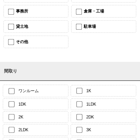
事務所
倉庫・工場
貸土地
駐車場
その他
間取り
ワンルーム
1K
1DK
1LDK
2K
2DK
2LDK
3K