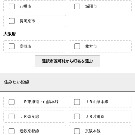
八幡市
城陽市
長岡京市
大阪府
高槻市
枚方市
住みたい沿線
ＪＲ東海道・山陽本線
ＪＲ山陰本線
ＪＲ奈良線
ＪＲ片町線
近鉄京都線
京阪本線