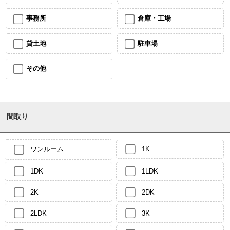
事務所
倉庫・工場
貸土地
駐車場
その他
間取り
ワンルーム
1K
1DK
1LDK
2K
2DK
2LDK
3K