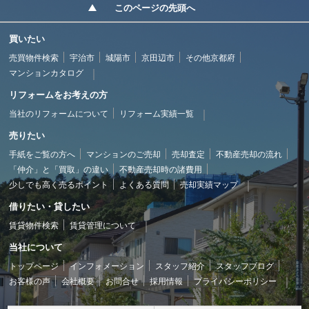
このページの先頭へ
買いたい
売買物件検索
宇治市
城陽市
京田辺市
その他京都府
マンションカタログ
リフォームをお考えの方
当社のリフォームについて
リフォーム実績一覧
売りたい
手紙をご覧の方へ
マンションのご売却
売却査定
不動産売却の流れ
「仲介」と「買取」の違い
不動産売却時の諸費用
少しでも高く売るポイント
よくある質問
売却実績マップ
借りたい・貸したい
賃貸物件検索
賃貸管理について
当社について
トップページ
インフォメーション
スタッフ紹介
スタッフブログ
お客様の声
会社概要
お問合せ
採用情報
プライバシーポリシー