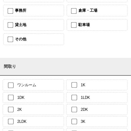
事務所
倉庫・工場
貸土地
駐車場
その他
間取り
ワンルーム
1K
1DK
1LDK
2K
2DK
2LDK
3K