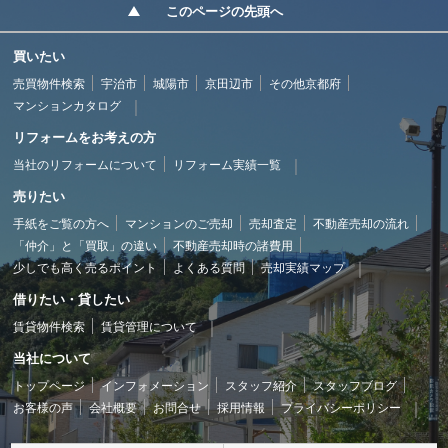
このページの先頭へ
買いたい
売買物件検索
宇治市
城陽市
京田辺市
その他京都府
マンションカタログ
リフォームをお考えの方
当社のリフォームについて
リフォーム実績一覧
売りたい
手紙をご覧の方へ
マンションのご売却
売却査定
不動産売却の流れ
「仲介」と「買取」の違い
不動産売却時の諸費用
少しでも高く売るポイント
よくある質問
売却実績マップ
借りたい・貸したい
賃貸物件検索
賃貸管理について
当社について
トップページ
インフォメーション
スタッフ紹介
スタッフブログ
お客様の声
会社概要
お問合せ
採用情報
プライバシーポリシー