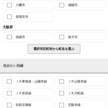
八幡市
城陽市
長岡京市
大阪府
高槻市
枚方市
住みたい沿線
ＪＲ東海道・山陽本線
ＪＲ山陰本線
ＪＲ奈良線
ＪＲ片町線
近鉄京都線
京阪本線