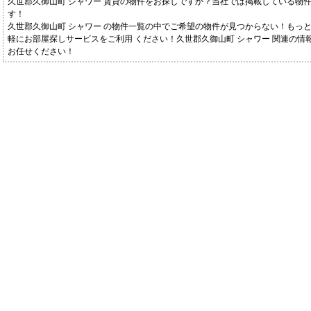
久世郡久御山町 シャワー 賃貸の物件をお探しですか？当社では掲載している物
す！
久世郡久御山町 シャワー の物件一覧の中でご希望の物件が見つからない！もっ
軽にお部屋探しサービスをご利用 ください！久世郡久御山町 シャワー 関連の情報な
お任せください！