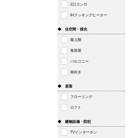
2口コンロ
IHクッキングヒーター
◆ 住空間・採光
最上階
角部屋
バルコニー
南向き
◆ 居室
フローリング
ロフト
◆ 建物設備・防犯
TVインターホン