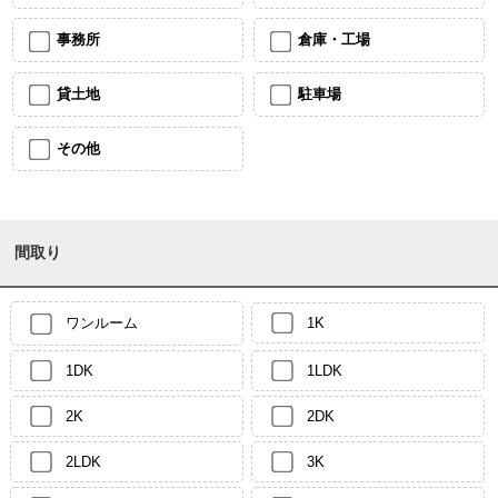
事務所
倉庫・工場
貸土地
駐車場
その他
間取り
ワンルーム
1K
1DK
1LDK
2K
2DK
2LDK
3K