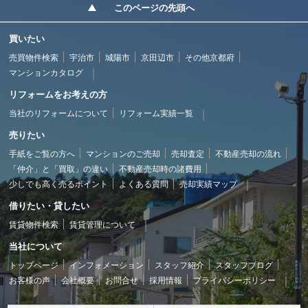
このページの先頭へ
買いたい
売買物件検索
宇治市
城陽市
京田辺市
その他京都府
マンションカタログ
リフォームをお考えの方
当社のリフォームについて
リフォーム実績一覧
売りたい
手紙をご覧の方へ
マンションのご売却
売却査定
不動産売却の流れ
「仲介」と「買取」の違い
不動産売却時の諸費用
少しでも高く売るポイント
よくある質問
売却実績マップ
借りたい・貸したい
賃貸物件検索
賃貸管理について
当社について
トップページ
インフォメーション
スタッフ紹介
スタッフブログ
お客様の声
会社概要
お問合せ
採用情報
プライバシーポリシー