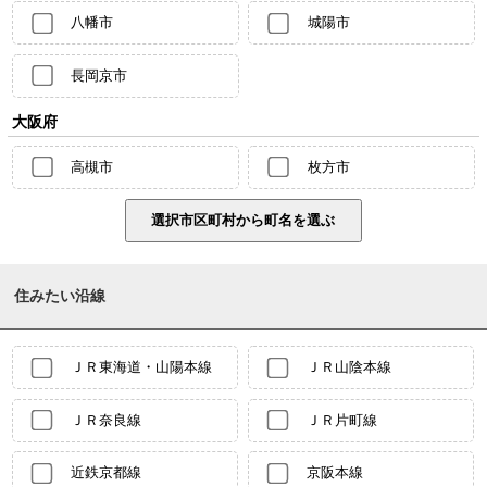
八幡市
城陽市
長岡京市
大阪府
高槻市
枚方市
住みたい沿線
ＪＲ東海道・山陽本線
ＪＲ山陰本線
ＪＲ奈良線
ＪＲ片町線
近鉄京都線
京阪本線