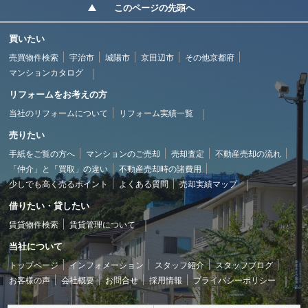
このページの先頭へ
買いたい
売買物件検索
宇治市
城陽市
京田辺市
その他京都府
マンションカタログ
リフォームをお考えの方
当社のリフォームについて
リフォーム実績一覧
売りたい
手紙をご覧の方へ
マンションのご売却
売却査定
不動産売却の流れ
「仲介」と「買取」の違い
不動産売却時の諸費用
少しでも高く売るポイント
よくある質問
売却実績マップ
借りたい・貸したい
賃貸物件検索
賃貸管理について
当社について
トップページ
インフォメーション
スタッフ紹介
スタッフブログ
お客様の声
会社概要
お問合せ
採用情報
プライバシーポリシー