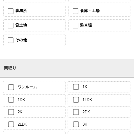
事務所
倉庫・工場
貸土地
駐車場
その他
間取り
ワンルーム
1K
1DK
1LDK
2K
2DK
2LDK
3K