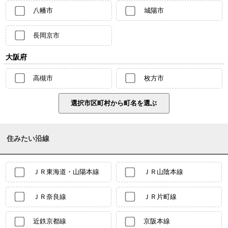
八幡市
城陽市
長岡京市
大阪府
高槻市
枚方市
住みたい沿線
ＪＲ東海道・山陽本線
ＪＲ山陰本線
ＪＲ奈良線
ＪＲ片町線
近鉄京都線
京阪本線