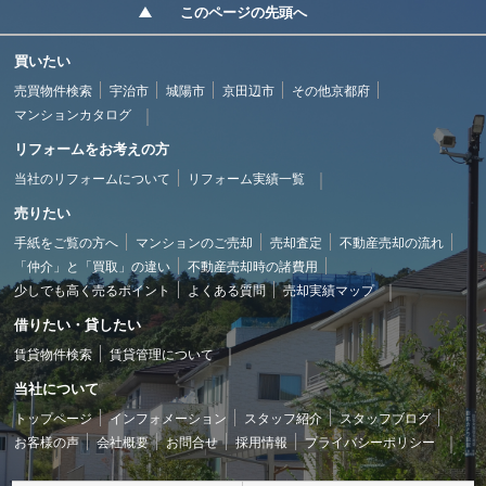
このページの先頭へ
買いたい
売買物件検索
宇治市
城陽市
京田辺市
その他京都府
マンションカタログ
リフォームをお考えの方
当社のリフォームについて
リフォーム実績一覧
売りたい
手紙をご覧の方へ
マンションのご売却
売却査定
不動産売却の流れ
「仲介」と「買取」の違い
不動産売却時の諸費用
少しでも高く売るポイント
よくある質問
売却実績マップ
借りたい・貸したい
賃貸物件検索
賃貸管理について
当社について
トップページ
インフォメーション
スタッフ紹介
スタッフブログ
お客様の声
会社概要
お問合せ
採用情報
プライバシーポリシー