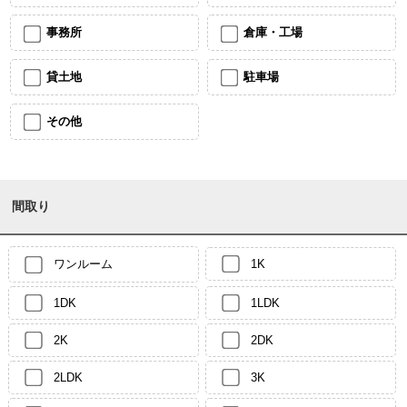
事務所
倉庫・工場
貸土地
駐車場
その他
間取り
ワンルーム
1K
1DK
1LDK
2K
2DK
2LDK
3K