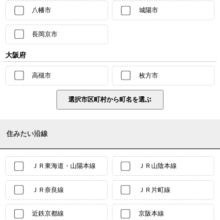
八幡市
城陽市
長岡京市
大阪府
高槻市
枚方市
住みたい沿線
ＪＲ東海道・山陽本線
ＪＲ山陰本線
ＪＲ奈良線
ＪＲ片町線
近鉄京都線
京阪本線