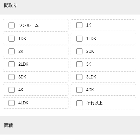
間取り
ワンルーム
1K
1DK
1LDK
2K
2DK
2LDK
3K
3DK
3LDK
4K
4DK
4LDK
それ以上
面積