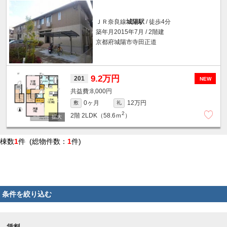
ＪＲ奈良線
城陽駅
/ 徒歩4分
築年月2015年7月 / 2階建
京都府城陽市寺田正道
9.2万円
201
NEW
8,000円
0ヶ月
12万円
敷
礼
2
2階
2LDK（58.6ｍ
）
棟数
1
件 (総物件数：
1
件)
条件を絞り込む
賃料