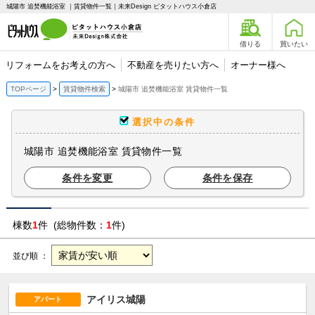
城陽市 追焚機能浴室 ｜賃貸物件一覧｜未来Design ピタットハウス小倉店
借りる
買いたい
リフォームをお考えの方へ
不動産を売りたい方へ
オーナー様へ
TOPページ
賃貸物件検索
城陽市 追焚機能浴室 賃貸物件一覧
選択中の条件
城陽市 追焚機能浴室 賃貸物件一覧
条件を変更
条件を保存
棟数
1
件 (総物件数：
1
件)
並び順 ：
アイリス城陽
アパート