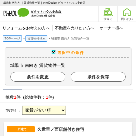
城陽市 南向き ｜賃貸物件一覧｜未来Design ピタットハウス小倉店
借りる
買いたい
リフォームをお考えの方へ
不動産を売りたい方へ
オーナー様へ
TOPページ
賃貸物件検索
城陽市 南向き 賃貸物件一覧
選択中の条件
城陽市 南向き 賃貸物件一覧
条件を変更
条件を保存
棟数
1
件 (総物件数：
1
件)
並び順 ：
久世里ノ西店舗付き住宅
一戸建て