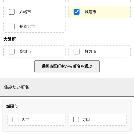
八幡市
城陽市
長岡京市
大阪府
高槻市
枚方市
住みたい町名
城陽市
久世
寺田