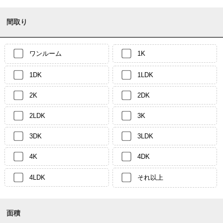
間取り
ワンルーム
1K
1DK
1LDK
2K
2DK
2LDK
3K
3DK
3LDK
4K
4DK
4LDK
それ以上
面積