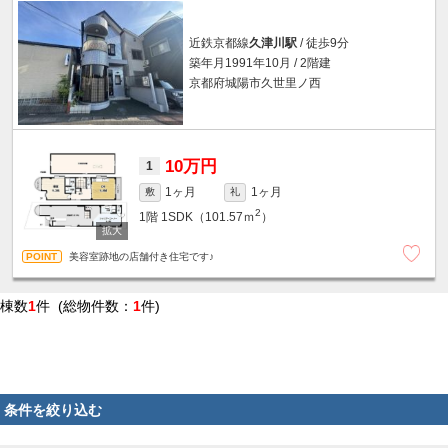
近鉄京都線
久津川駅
/ 徒歩9分
築年月1991年10月 / 2階建
京都府城陽市久世里ノ西
10万円
1
1ヶ月
1ヶ月
敷
礼
2
1階
1SDK（101.57ｍ
）
美容室跡地の店舗付き住宅です♪
棟数
1
件 (総物件数：
1
件)
条件を絞り込む