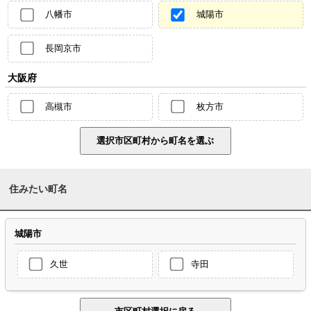
八幡市
城陽市
長岡京市
大阪府
高槻市
枚方市
住みたい町名
城陽市
久世
寺田