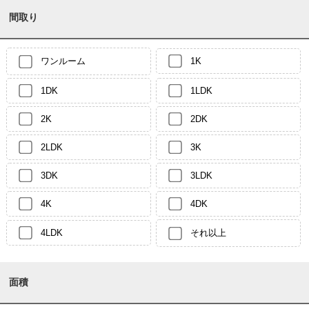
間取り
ワンルーム
1K
1DK
1LDK
2K
2DK
2LDK
3K
3DK
3LDK
4K
4DK
4LDK
それ以上
面積