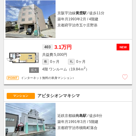
京阪宇治線
黄檗駅
/ 徒歩11分
築年月1993年2月 / 4階建
京都府宇治市五ケ庄野添
3.1万円
403
NEW
5,000円
0ヶ月
0ヶ月
敷
礼
2
4階
ワンルーム（19.84ｍ
）
インターネット無料の単身マンション♪
アビタシオンマキシマ
マンション
近鉄京都線
向島駅
/ 徒歩8分
築年月1991年3月 / 5階建
京都府宇治市槇島町落合