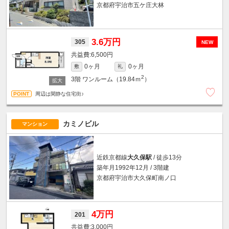
京都府宇治市五ケ庄大林
3.6万円
305
NEW
6,500円
0ヶ月
0ヶ月
敷
礼
2
3階
ワンルーム（19.84ｍ
）
周辺は閑静な住宅街♪
カミノビル
マンション
近鉄京都線
大久保駅
/ 徒歩13分
築年月1992年12月 / 3階建
京都府宇治市大久保町南ノ口
4万円
201
3,000円