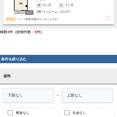
0ヶ月
1ヶ月
敷
礼
2
2階
ワンルーム（17ｍ
）
ペット飼育可能のワンルームです♪
棟数
4
件 (総物件数：
5
件)
条件を絞り込む
賃料
～
敷金なし
礼金なし