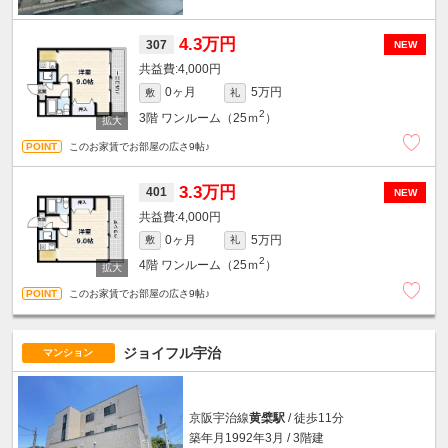
4.3万円
307
NEW
4,000円
0ヶ月
5万円
敷
礼
2
3階
ワンルーム（25ｍ
）
このお家賃でお部屋の広さ9帖♪
3.3万円
401
NEW
4,000円
0ヶ月
5万円
敷
礼
2
4階
ワンルーム（25ｍ
）
このお家賃でお部屋の広さ9帖♪
ジョイフル宇治
マンション
京阪宇治線
黄檗駅
/ 徒歩11分
築年月1992年3月 / 3階建