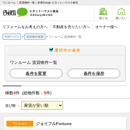
ワンルーム ｜賃貸物件一覧｜未来Design ピタットハウス小倉店
借りる
買いたい
リフォームをお考えの方へ
不動産を売りたい方へ
オーナー様へ
TOPページ
賃貸物件検索
ワンルーム 賃貸物件一覧
選択中の条件
ワンルーム 賃貸物件一覧
条件を変更
条件を保存
棟数
4
件 (総物件数：
5
件)
並び順 ：
ジョイフルFortune
マンション