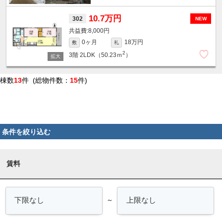
10.7万円
302
NEW
8,000円
0ヶ月
18万円
敷
礼
2
3階
2LDK（50.23ｍ
）
棟数
13
件 (総物件数：
15
件)
条件を絞り込む
賃料
～