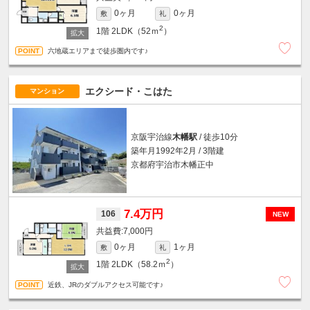
0ヶ月
0ヶ月
敷
礼
2
1階
2LDK（52ｍ
）
六地蔵エリアまで徒歩圏内です♪
エクシード・こはた
マンション
京阪宇治線
木幡駅
/ 徒歩10分
築年月1992年2月 / 3階建
京都府宇治市木幡正中
7.4万円
106
NEW
7,000円
0ヶ月
1ヶ月
敷
礼
2
1階
2LDK（58.2ｍ
）
近鉄、JRのダブルアクセス可能です♪