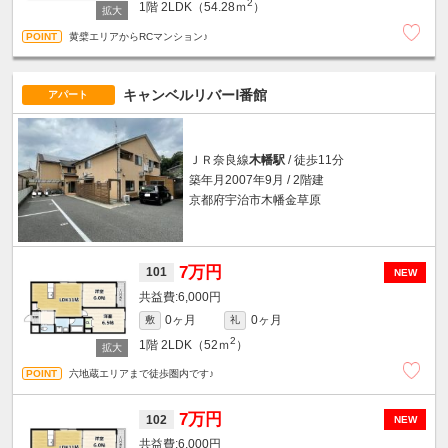
2
1階
2LDK（54.28ｍ
）
黄檗エリアからRCマンション♪
キャンベルリバーⅠ番館
アパート
ＪＲ奈良線
木幡駅
/ 徒歩11分
築年月2007年9月 / 2階建
京都府宇治市木幡金草原
7万円
101
NEW
6,000円
0ヶ月
0ヶ月
敷
礼
2
1階
2LDK（52ｍ
）
六地蔵エリアまで徒歩圏内です♪
7万円
102
NEW
6,000円