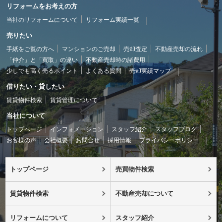
リフォームをお考えの方
当社のリフォームについて
リフォーム実績一覧
売りたい
手紙をご覧の方へ
マンションのご売却
売却査定
不動産売却の流れ
「仲介」と「買取」の違い
不動産売却時の諸費用
少しでも高く売るポイント
よくある質問
売却実績マップ
借りたい・貸したい
賃貸物件検索
賃貸管理について
当社について
トップページ
インフォメーション
スタッフ紹介
スタッフブログ
お客様の声
会社概要
お問合せ
採用情報
プライバシーポリシー
トップページ
売買物件検索
賃貸物件検索
不動産売却について
リフォームについて
スタッフ紹介