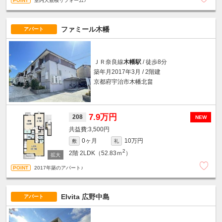
室内大規模リフォーム♪
ファミール木幡
アパート
ＪＲ奈良線
木幡駅
/ 徒歩8分
築年月2017年3月 / 2階建
京都府宇治市木幡北畠
7.9万円
208
NEW
3,500円
0ヶ月
10万円
敷
礼
2
2階
2LDK（52.83ｍ
）
2017年築のアパート♪
Elvita 広野中島
アパート