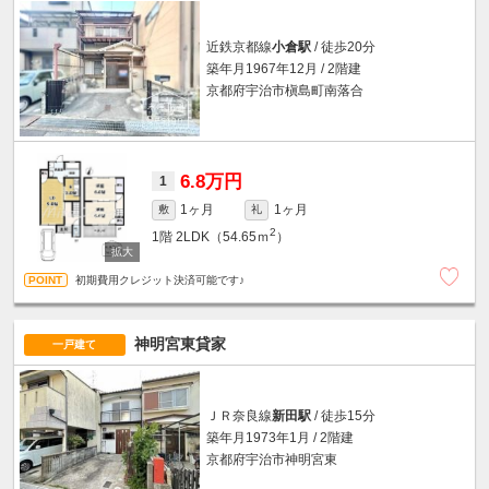
近鉄京都線
小倉駅
/ 徒歩20分
築年月1967年12月 / 2階建
京都府宇治市槇島町南落合
6.8万円
1
1ヶ月
1ヶ月
敷
礼
2
1階
2LDK（54.65ｍ
）
初期費用クレジット決済可能です♪
神明宮東貸家
一戸建て
ＪＲ奈良線
新田駅
/ 徒歩15分
築年月1973年1月 / 2階建
京都府宇治市神明宮東