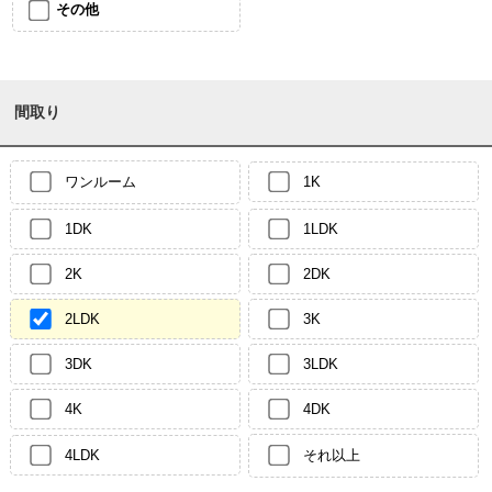
その他
間取り
ワンルーム
1K
1DK
1LDK
2K
2DK
2LDK
3K
3DK
3LDK
4K
4DK
4LDK
それ以上