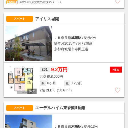
2024年5月完成の築浅アパート♪
アイリス城陽
アパート
ＪＲ奈良線
城陽駅
/ 徒歩4分
築年月2015年7月 / 2階建
京都府城陽市寺田正道
9.2万円
201
NEW
8,000円
0ヶ月
12万円
敷
礼
2
2階
2LDK（58.6ｍ
）
エーデルハイム東香園Ⅱ番館
アパート
ＪＲ奈良線
木幡駅
/ 徒歩13分