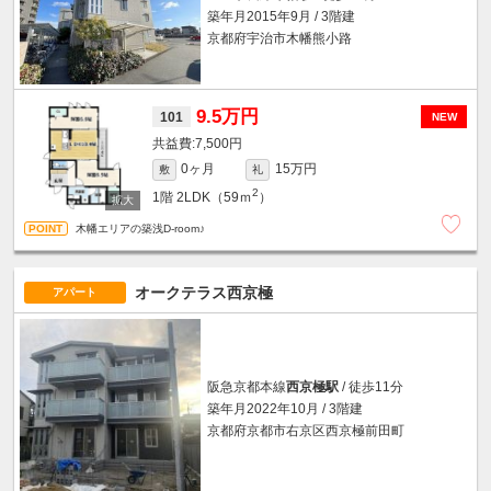
築年月2015年9月 / 3階建
京都府宇治市木幡熊小路
9.5万円
101
NEW
7,500円
0ヶ月
15万円
敷
礼
2
1階
2LDK（59ｍ
）
木幡エリアの築浅D-room♪
オークテラス西京極
アパート
阪急京都本線
西京極駅
/ 徒歩11分
築年月2022年10月 / 3階建
京都府京都市右京区西京極前田町