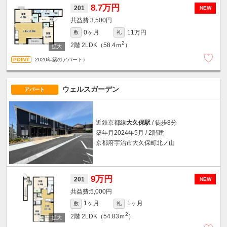
8.7万円
201
NEW
3,500円
0ヶ月
11万円
敷
礼
2
2階
2LDK（58.4ｍ
）
2020年築のアパート♪
ウェルスガーデン
アパート
近鉄京都線
大久保駅
/ 徒歩8分
築年月2024年5月 / 2階建
京都府宇治市大久保町北ノ山
9万円
201
NEW
5,000円
1ヶ月
1ヶ月
敷
礼
2
2階
2LDK（54.83ｍ
）