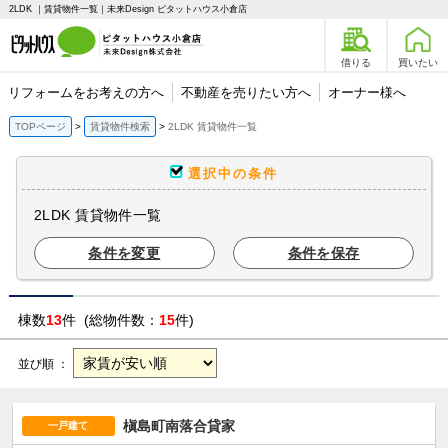
2LDK ｜賃貸物件一覧｜未来Design ピタットハウス小倉店
借りる
買いたい
リフォームをお考えの方へ
不動産を売りたい方へ
オーナー様へ
TOPページ
賃貸物件検索
2LDK 賃貸物件一覧
選択中の条件
2LDK 賃貸物件一覧
条件を変更
条件を保存
棟数
13
件 (総物件数：
15
件)
並び順 ：
槇島町南落合貸家
一戸建て