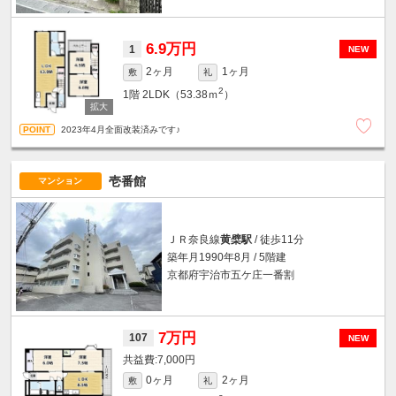
6.9万円
1
NEW
2ヶ月
1ヶ月
敷
礼
2
1階
2LDK（53.38ｍ
）
2023年4月全面改装済みです♪
壱番館
マンション
ＪＲ奈良線
黄檗駅
/ 徒歩11分
築年月1990年8月 / 5階建
京都府宇治市五ケ庄一番割
7万円
107
NEW
7,000円
0ヶ月
2ヶ月
敷
礼