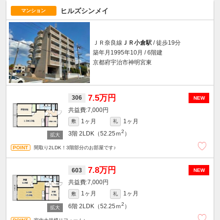
ヒルズシンメイ
マンション
ＪＲ奈良線
ＪＲ小倉駅
/ 徒歩19分
築年月1995年10月 / 6階建
京都府宇治市神明宮東
7.5万円
306
NEW
7,000円
1ヶ月
1ヶ月
敷
礼
2
3階
2LDK（52.25ｍ
）
間取り2LDK！3階部分のお部屋です♪
7.8万円
603
NEW
7,000円
1ヶ月
1ヶ月
敷
礼
2
6階
2LDK（52.25ｍ
）