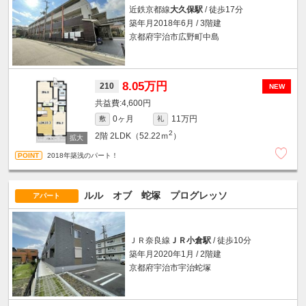
近鉄京都線
大久保駅
/ 徒歩17分
築年月2018年6月 / 3階建
京都府宇治市広野町中島
8.05万円
210
NEW
4,600円
0ヶ月
11万円
敷
礼
2
2階
2LDK（52.22ｍ
）
2018年築浅のパート！
ルル オブ 蛇塚 プログレッソ
アパート
ＪＲ奈良線
ＪＲ小倉駅
/ 徒歩10分
築年月2020年1月 / 2階建
京都府宇治市宇治蛇塚