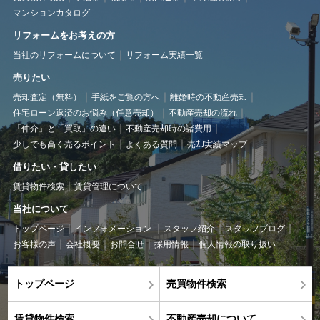
マンションカタログ
リフォームをお考えの方
当社のリフォームについて
リフォーム実績一覧
売りたい
売却査定（無料）
手紙をご覧の方へ
離婚時の不動産売却
住宅ローン返済のお悩み（任意売却）
不動産売却の流れ
「仲介」と「買取」の違い
不動産売却時の諸費用
少しでも高く売るポイント
よくある質問
売却実績マップ
借りたい・貸したい
賃貸物件検索
賃貸管理について
当社について
トップページ
インフォメーション
スタッフ紹介
スタッフブログ
お客様の声
会社概要
お問合せ
採用情報
個人情報の取り扱い
トップページ
売買物件検索
賃貸物件検索
不動産売却について