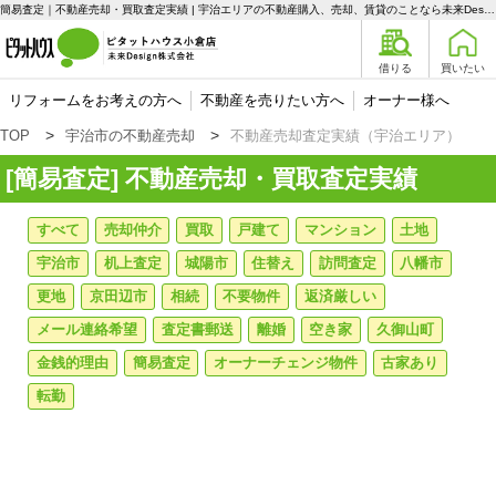
簡易査定｜不動産売却・買取査定実績 | 宇治エリアの不動産購入、売却、賃貸のことなら未来Designへ
借りる
買いたい
リフォームをお考えの方へ
不動産を売りたい方へ
オーナー様へ
TOP
宇治市の不動産売却
不動産売却査定実績（宇治エリア）
[簡易査定] 不動産売却・買取査定実績
すべて
売却仲介
買取
戸建て
マンション
土地
宇治市
机上査定
城陽市
住替え
訪問査定
八幡市
更地
京田辺市
相続
不要物件
返済厳しい
メール連絡希望
査定書郵送
離婚
空き家
久御山町
金銭的理由
簡易査定
オーナーチェンジ物件
古家あり
転勤