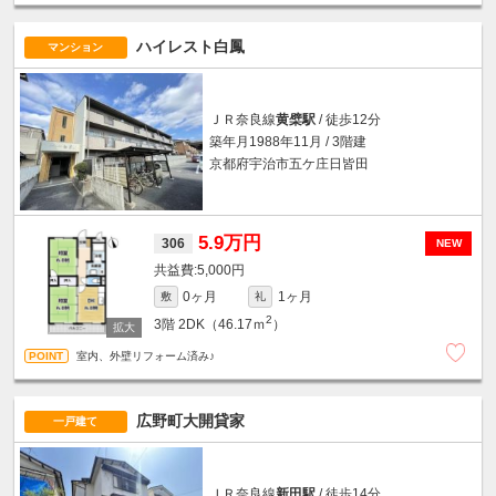
ハイレスト白鳳
マンション
ＪＲ奈良線
黄檗駅
/ 徒歩12分
築年月1988年11月 / 3階建
京都府宇治市五ケ庄日皆田
5.9万円
306
NEW
5,000円
0ヶ月
1ヶ月
敷
礼
2
3階
2DK（46.17ｍ
）
室内、外壁リフォーム済み♪
広野町大開貸家
一戸建て
ＪＲ奈良線
新田駅
/ 徒歩14分