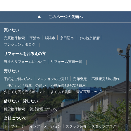
このページの先頭へ
買いたい
売買物件検索
宇治市
城陽市
京田辺市
その他京都府
マンションカタログ
リフォームをお考えの方
当社のリフォームについて
リフォーム実績一覧
売りたい
手紙をご覧の方へ
マンションのご売却
売却査定
不動産売却の流れ
「仲介」と「買取」の違い
不動産売却時の諸費用
少しでも高く売るポイント
よくある質問
売却実績マップ
借りたい・貸したい
賃貸物件検索
賃貸管理について
当社について
トップページ
インフォメーション
スタッフ紹介
スタッフブログ