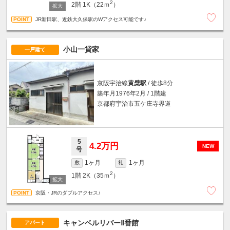
2
2階
1K（22ｍ
）
JR新田駅、近鉄大久保駅のWアクセス可能です♪
小山一貸家
一戸建て
京阪宇治線
黄檗駅
/ 徒歩8分
築年月1976年2月 / 1階建
京都府宇治市五ケ庄寺界道
5
4.2万円
NEW
号
1ヶ月
1ヶ月
敷
礼
2
1階
2K（35ｍ
）
京阪・JRのダブルアクセス♪
キャンベルリバーⅡ番館
アパート