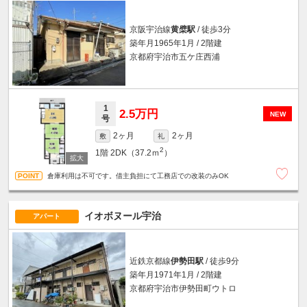
京阪宇治線
黄檗駅
/ 徒歩3分
築年月1965年1月 / 2階建
京都府宇治市五ケ庄西浦
1
2.5万円
NEW
号
2ヶ月
2ヶ月
敷
礼
2
1階
2DK（37.2ｍ
）
倉庫利用は不可です。借主負担にて工務店での改装のみOK
イオボヌール宇治
アパート
近鉄京都線
伊勢田駅
/ 徒歩9分
築年月1971年1月 / 2階建
京都府宇治市伊勢田町ウトロ