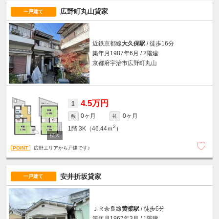
広野町丸山貸家
一戸建て
近鉄京都線
大久保駅
/ 徒歩16分
築年月1987年6月 / 2階建
京都府宇治市広野町丸山
4.5万円
1
0ヶ月
0ヶ月
敷
礼
2
1階
3K（46.44ｍ
）
広野エリアから戸建です♪
安井折坂貸家
一戸建て
ＪＲ奈良線
黄檗駅
/ 徒歩6分
築年月1967年3月 / 1階建