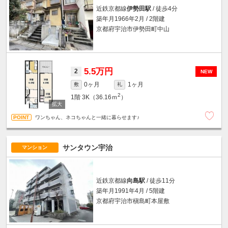
近鉄京都線
伊勢田駅
/ 徒歩4分
築年月1966年2月 / 2階建
京都府宇治市伊勢田町中山
5.5万円
2
NEW
0ヶ月
1ヶ月
敷
礼
2
1階
3K（36.16ｍ
）
ワンちゃん、ネコちゃんと一緒に暮らせます♪
サンタウン宇治
マンション
近鉄京都線
向島駅
/ 徒歩11分
築年月1991年4月 / 5階建
京都府宇治市槇島町本屋敷