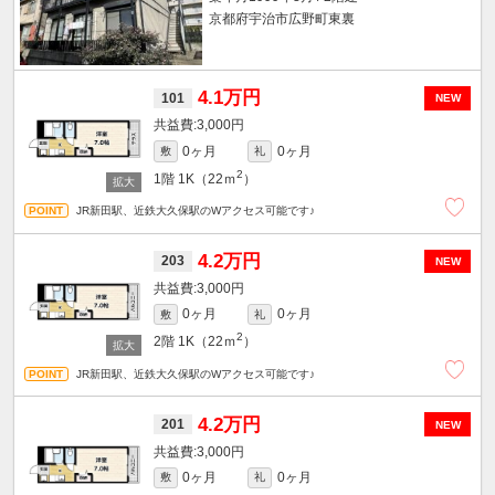
京都府宇治市広野町東裏
4.1万円
101
NEW
3,000円
0ヶ月
0ヶ月
敷
礼
2
1階
1K（22ｍ
）
JR新田駅、近鉄大久保駅のWアクセス可能です♪
4.2万円
203
NEW
3,000円
0ヶ月
0ヶ月
敷
礼
2
2階
1K（22ｍ
）
JR新田駅、近鉄大久保駅のWアクセス可能です♪
4.2万円
201
NEW
3,000円
0ヶ月
0ヶ月
敷
礼