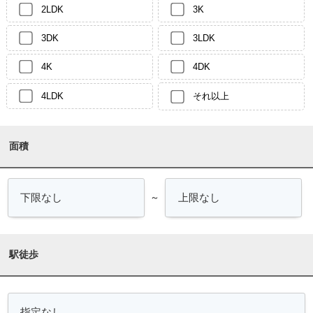
2LDK
3K
3DK
3LDK
4K
4DK
4LDK
それ以上
面積
～
駅徒歩