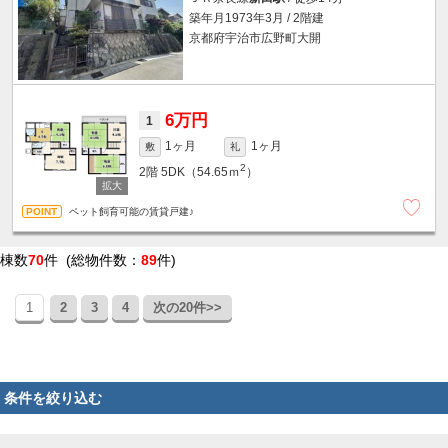
築年月1973年3月 / 2階建
京都府宇治市広野町大開
6万円
1
1ヶ月
1ヶ月
敷
礼
2
2階
5DK（54.65ｍ
）
ペット飼育可能の賃貸戸建♪
棟数
70
件 (総物件数：
89
件)
1
2
3
4
次の20件>>
条件を絞り込む