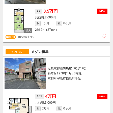
3.5万円
22
NEW
2,000円
0ヶ月
0ヶ月
敷
礼
2
2階
2K（27ｍ
）
周辺設備充実♪
メゾン槙島
マンション
近鉄京都線
向島駅
/ 徒歩19分
築年月1978年4月 / 3階建
京都府宇治市槇島町千足
4万円
101
NEW
3,000円
5万円
0ヶ月
敷
礼