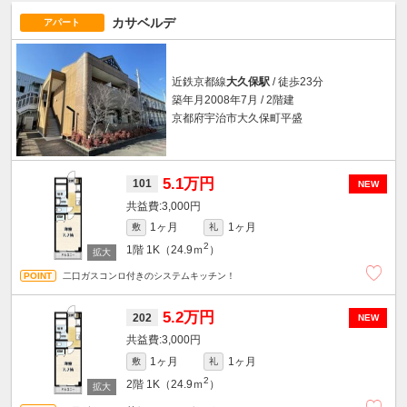
カサベルデ
アパート
近鉄京都線
大久保駅
/ 徒歩23分
築年月2008年7月 / 2階建
京都府宇治市大久保町平盛
5.1万円
101
NEW
3,000円
1ヶ月
1ヶ月
敷
礼
2
1階
1K（24.9ｍ
）
二口ガスコンロ付きのシステムキッチン！
5.2万円
202
NEW
3,000円
1ヶ月
1ヶ月
敷
礼
2
2階
1K（24.9ｍ
）