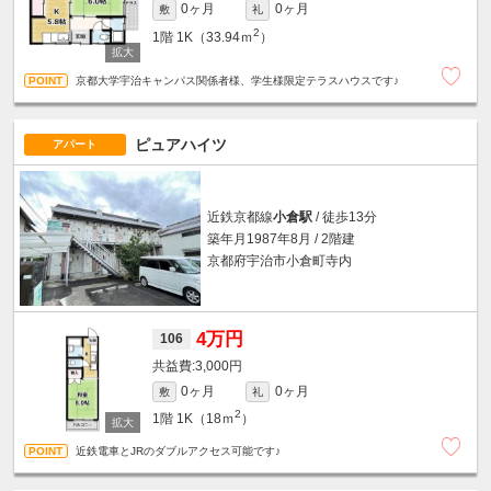
0ヶ月
0ヶ月
敷
礼
2
1階
1K（33.94ｍ
）
京都大学宇治キャンパス関係者様、学生様限定テラスハウスです♪
ピュアハイツ
アパート
近鉄京都線
小倉駅
/ 徒歩13分
築年月1987年8月 / 2階建
京都府宇治市小倉町寺内
4万円
106
3,000円
0ヶ月
0ヶ月
敷
礼
2
1階
1K（18ｍ
）
近鉄電車とJRのダブルアクセス可能です♪