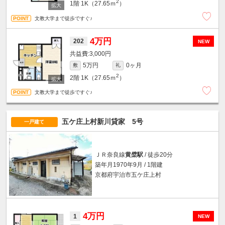
2
1階
1K（27.65ｍ
）
文教大学まで徒歩ですぐ♪
4万円
202
NEW
3,000円
5万円
0ヶ月
敷
礼
2
2階
1K（27.65ｍ
）
文教大学まで徒歩ですぐ♪
五ケ庄上村新川貸家 5号
一戸建て
ＪＲ奈良線
黄檗駅
/ 徒歩20分
築年月1970年9月 / 1階建
京都府宇治市五ケ庄上村
4万円
1
NEW