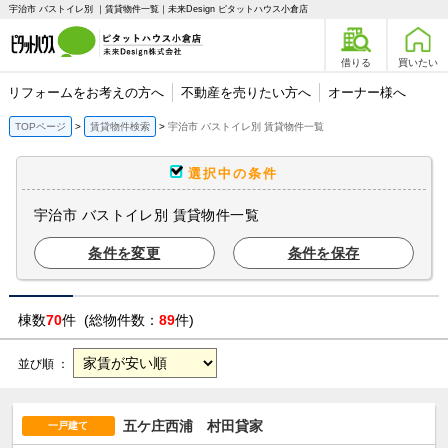
宇治市 バストイレ別 ｜賃貸物件一覧｜未来Design ピタットハウス小倉店
借りる
買いたい
リフォームをお考えの方へ
不動産を売りたい方へ
オーナー様へ
TOPページ
賃貸物件検索
宇治市 バストイレ別 賃貸物件一覧
選択中の条件
宇治市 バストイレ別 賃貸物件一覧
条件を変更
条件を保存
棟数
70
件 (総物件数：
89
件)
並び順 ：
五ケ庄西浦 村田貸家
一戸建て