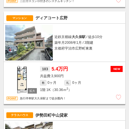
二口ガスコンロ付きのシステムキッチン！
ディアコート広野
マンション
近鉄京都線
大久保駅
/ 徒歩10分
築年月2006年1月 / 3階建
京都府宇治市広野町東裏
5.4万円
103
NEW
3,900円
0ヶ月
0ヶ月
敷
礼
2
1階
1K（30.36ｍ
）
急行停車駅大久保駅まで徒歩圏内！
伊勢田町中山貸家
テラスハウス