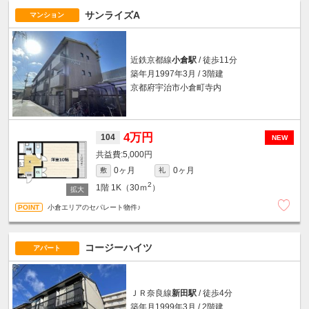
サンライズA
マンション
近鉄京都線
小倉駅
/ 徒歩11分
築年月1997年3月 / 3階建
京都府宇治市小倉町寺内
4万円
104
NEW
5,000円
0ヶ月
0ヶ月
敷
礼
2
1階
1K（30ｍ
）
小倉エリアのセパレート物件♪
コージーハイツ
アパート
ＪＲ奈良線
新田駅
/ 徒歩4分
築年月1999年3月 / 2階建