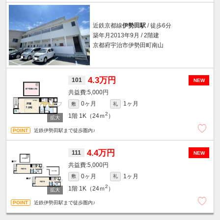
近鉄京都線
伊勢田駅
/ 徒歩6分
築年月2013年9月 / 2階建
京都府宇治市伊勢田町南山
4.3万円
101
NEW
5,000円
0ヶ月
1ヶ月
敷
礼
2
1階
1K（24ｍ
）
近鉄伊勢田駅まで徒歩圏内♪
4.4万円
111
NEW
5,000円
0ヶ月
1ヶ月
敷
礼
2
1階
1K（24ｍ
）
近鉄伊勢田駅まで徒歩圏内♪