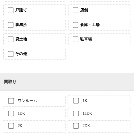
戸建て
店舗
事務所
倉庫・工場
貸土地
駐車場
その他
間取り
ワンルーム
1K
1DK
1LDK
2K
2DK