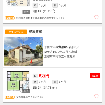
0ヶ月
0ヶ月
敷
礼
2
2階
1K（25.2ｍ
）
近鉄大久保駅まで徒歩圏内の単身マンション♪
野添貸家
テラスハウス
京阪宇治線
黄檗駅
/ 徒歩8分
築年月1970年12月 / 1階建
京都府宇治市五ケ庄野添
5万円
R
NEW
2ヶ月
1ヶ月
敷
礼
2
1階
2K（34.78ｍ
）
女性専用のテラスハウス♪