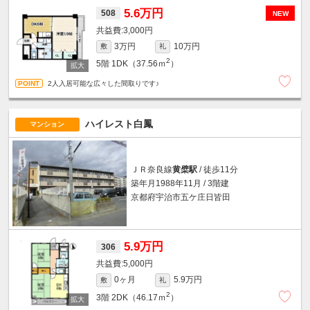
5.6万円
508
NEW
3,000円
3万円
10万円
敷
礼
2
5階
1DK（37.56ｍ
）
2人入居可能な広々した間取りです♪
ハイレスト白鳳
マンション
ＪＲ奈良線
黄檗駅
/ 徒歩11分
築年月1988年11月 / 3階建
京都府宇治市五ケ庄日皆田
5.9万円
306
5,000円
0ヶ月
5.9万円
敷
礼
2
3階
2DK（46.17ｍ
）