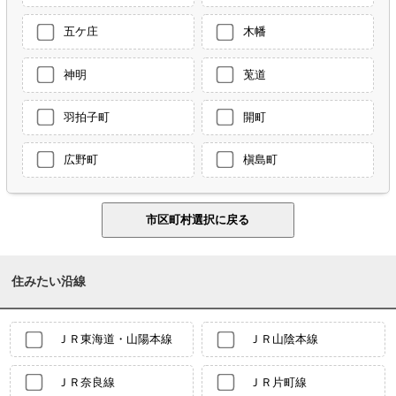
五ケ庄
木幡
神明
莵道
羽拍子町
開町
広野町
槇島町
住みたい沿線
ＪＲ東海道・山陽本線
ＪＲ山陰本線
ＪＲ奈良線
ＪＲ片町線