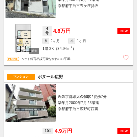
京都府宇治市五ケ庄折坂
4
4.8万円
NEW
号
2ヶ月
1ヶ月
敷
礼
2
1階
2K（34.94ｍ
）
ペット飼育相談可能なかわいい平屋♪
ボヌール広野
マンション
近鉄京都線
大久保駅
/ 徒歩7分
築年月2000年7月 / 3階建
京都府宇治市広野町西裏
4.9万円
101
NEW