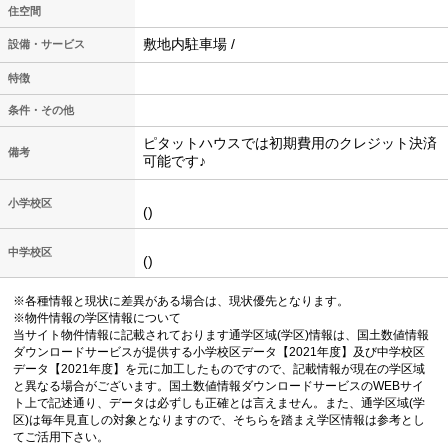
住空間
敷地内駐車場 /
設備・サービス
特徴
条件・その他
ピタットハウスでは初期費用のクレジット決済
備考
可能です♪
小学校区
()
中学校区
()
※各種情報と現状に差異がある場合は、現状優先となります。
※物件情報の学区情報について
当サイト物件情報に記載されております通学区域(学区)情報は、国土数値情報
ダウンロードサービスが提供する小学校区データ【2021年度】及び中学校区
データ【2021年度】を元に加工したものですので、記載情報が現在の学区域
と異なる場合がございます。国土数値情報ダウンロードサービスのWEBサイ
ト上で記述通り、データは必ずしも正確とは言えません。また、通学区域(学
区)は毎年見直しの対象となりますので、そちらを踏まえ学区情報は参考とし
てご活用下さい。