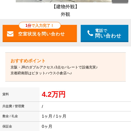
【建物外観】
外観
1分
で入力完了！
電話で
問い合わせ
京阪・JRのダブルアクセス♪3点セパレートで設備充実♪
京都府南部はピタットハウス小倉店へ♪
4.2万円
賃料
/
共益費 / 管理費
1ヶ月 / 1ヶ月
敷金 / 礼金
0ヶ月
保証金