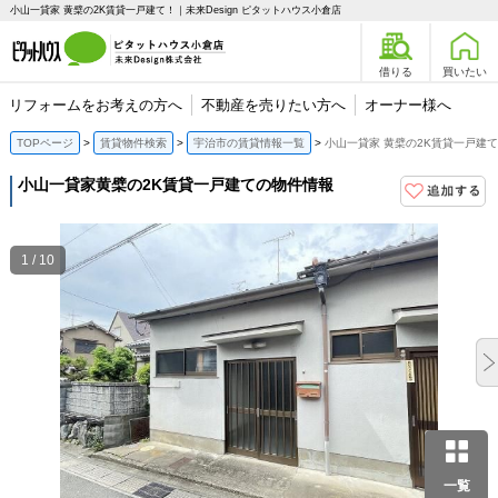
小山一貸家 黄檗の2K賃貸一戸建て！｜未来Design ピタットハウス小倉店
借りる
買いたい
リフォームをお考えの方へ
不動産を売りたい方へ
オーナー様へ
TOPページ
賃貸物件検索
宇治市の賃貸情報一覧
小山一貸家 黄檗の2K賃貸一戸建て
小山一貸家
黄檗の2K賃貸一戸建ての物件情報
1 / 10
一覧