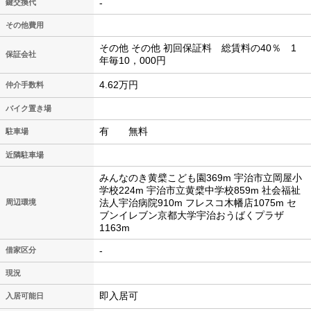
-
鍵交換代
その他費用
その他 その他 初回保証料 総賃料の40％ 1
保証会社
年毎10，000円
4.62万円
仲介手数料
バイク置き場
有 無料
駐車場
近隣駐車場
みんなのき黄檗こども園369m 宇治市立岡屋小
学校224m 宇治市立黄檗中学校859m 社会福祉
法人宇治病院910m フレスコ木幡店1075m セ
周辺環境
ブンイレブン京都大学宇治おうばくプラザ
1163m
-
借家区分
現況
即入居可
入居可能日