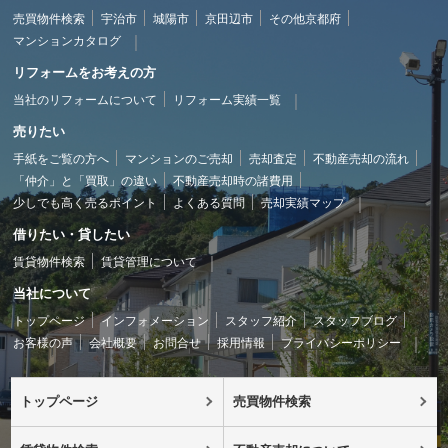
売買物件検索
宇治市
城陽市
京田辺市
その他京都府
マンションカタログ
リフォームをお考えの方
当社のリフォームについて
リフォーム実績一覧
売りたい
手紙をご覧の方へ
マンションのご売却
売却査定
不動産売却の流れ
「仲介」と「買取」の違い
不動産売却時の諸費用
少しでも高く売るポイント
よくある質問
売却実績マップ
借りたい・貸したい
賃貸物件検索
賃貸管理について
当社について
トップページ
インフォメーション
スタッフ紹介
スタッフブログ
お客様の声
会社概要
お問合せ
採用情報
プライバシーポリシー
トップページ
売買物件検索