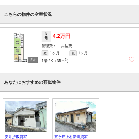
こちらの物件の空室状況
5
4.2万円
号
-
-
1ヶ月
1ヶ月
敷
礼
2
1階
2K（35ｍ
）
あなたにおすすめの類似物件
安井折坂貸家
五ケ庄上村新川貸家 5号