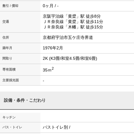
0ヶ月 / -
敷引 / 償却
京阪宇治線「黄檗」駅 徒歩8分
ＪＲ奈良線「黄檗」駅 徒歩11分
交通
ＪＲ奈良線「木幡」駅 徒歩15分
京都府宇治市五ケ庄寺界道
住所
1976年2月
築年月
2K (K3畳/和室4.5畳/和室6畳)
間取り
2
35ｍ
専有面積
-
主要採光面
設備・条件・こだわり
キッチン
バストイレ別 /
バス・トイレ