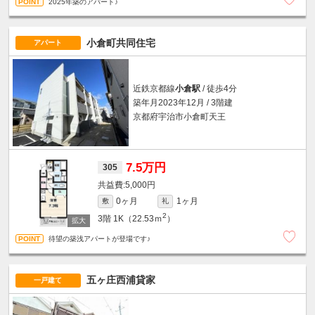
2025年築のアパート♪
小倉町共同住宅
アパート
近鉄京都線
小倉駅
/ 徒歩4分
築年月2023年12月 / 3階建
京都府宇治市小倉町天王
7.5万円
305
5,000円
0ヶ月
1ヶ月
敷
礼
2
3階
1K（22.53ｍ
）
待望の築浅アパートが登場です♪
五ヶ庄西浦貸家
一戸建て