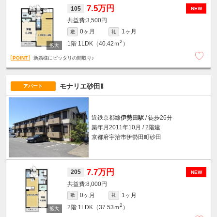
7.5万円
105
NEW
3,500円
0ヶ月
1ヶ月
敷
礼
2
1階
1LDK（40.42ｍ
）
新婚様にピッタリの間取り♪
モナリエ砂田Ⅱ
アパート
近鉄京都線
伊勢田駅
/ 徒歩26分
築年月2011年10月 / 2階建
京都府宇治市伊勢田町砂田
7.7万円
205
NEW
8,000円
0ヶ月
1ヶ月
敷
礼
2
2階
1LDK（37.53ｍ
）