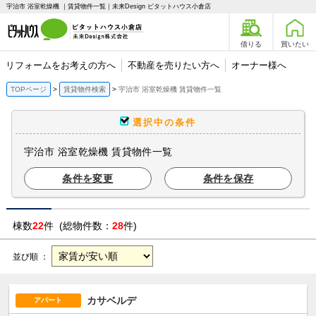
宇治市 浴室乾燥機 ｜賃貸物件一覧｜未来Design ピタットハウス小倉店
借りる
買いたい
リフォームをお考えの方へ
不動産を売りたい方へ
オーナー様へ
TOPページ
賃貸物件検索
宇治市 浴室乾燥機 賃貸物件一覧
選択中の条件
宇治市 浴室乾燥機 賃貸物件一覧
条件を変更
条件を保存
棟数
22
件 (総物件数：
28
件)
並び順 ：
カサベルデ
アパート