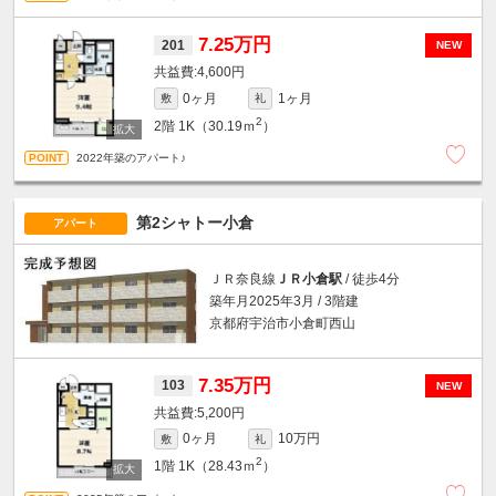
7.25万円
201
NEW
4,600円
0ヶ月
1ヶ月
敷
礼
2
2階
1K（30.19ｍ
）
2022年築のアパート♪
第2シャトー小倉
アパート
ＪＲ奈良線
ＪＲ小倉駅
/ 徒歩4分
築年月2025年3月 / 3階建
京都府宇治市小倉町西山
7.35万円
103
NEW
5,200円
0ヶ月
10万円
敷
礼
2
1階
1K（28.43ｍ
）