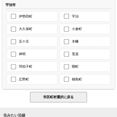
宇治市
伊勢田町
宇治
大久保町
小倉町
五ケ庄
木幡
神明
莵道
羽拍子町
開町
広野町
槇島町
住みたい沿線