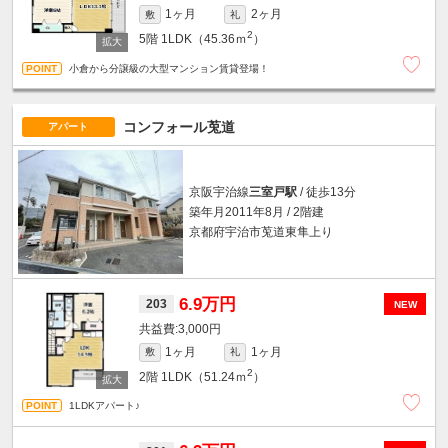
1ヶ月
2ヶ月
敷
礼
2
5階
1LDK（45.36ｍ
）
小倉から分譲級の大型マンション賃貸登場！
コンフォール莵道
アパート
京阪宇治線
三室戸駅
/ 徒歩13分
築年月2011年8月 / 2階建
京都府宇治市莵道東隼上り
6.9万円
203
NEW
3,000円
1ヶ月
1ヶ月
敷
礼
2
2階
1LDK（51.24ｍ
）
1LDKアパート♪