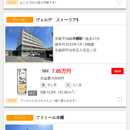
お二人での入居も可能です♪
ヴェルデ ストーリアⅡ
マンション
京阪宇治線
木幡駅
/ 徒歩17分
築年月2015年7月 / 6階建
京都府宇治市五ケ庄北ノ庄
7.85万円
503
NEW
4,600円
0ヶ月
1ヶ月
敷
礼
2
5階
1LDK（42.06ｍ
）
ワンちゃんネコちゃんと一緒に暮らせます♪
ファミール木幡
アパート