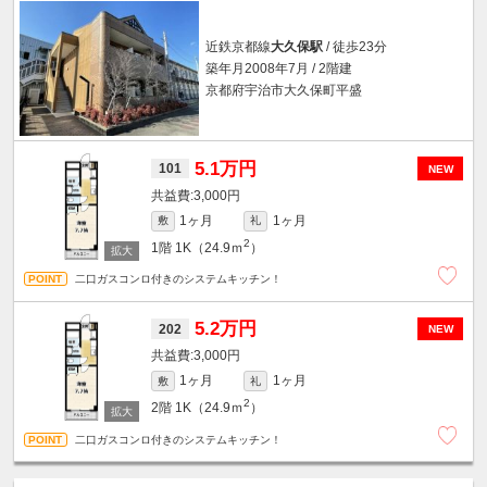
近鉄京都線
大久保駅
/ 徒歩23分
築年月2008年7月 / 2階建
京都府宇治市大久保町平盛
5.1万円
101
NEW
3,000円
1ヶ月
1ヶ月
敷
礼
2
1階
1K（24.9ｍ
）
二口ガスコンロ付きのシステムキッチン！
5.2万円
202
NEW
3,000円
1ヶ月
1ヶ月
敷
礼
2
2階
1K（24.9ｍ
）
二口ガスコンロ付きのシステムキッチン！