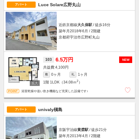
Luce Solare広野丸山
アパート
近鉄京都線
大久保駅
/ 徒歩16分
築年月2018年6月 / 2階建
京都府宇治市広野町丸山
6.5万円
103
NEW
4,100円
0ヶ月
1ヶ月
敷
礼
2
1階
1LDK（34.08ｍ
）
浴室乾燥や追い炊き機能など充実した設備です♪
univaly槇島
アパート
京阪宇治線
黄檗駅
/ 徒歩21分
築年月2013年4月 / 2階建