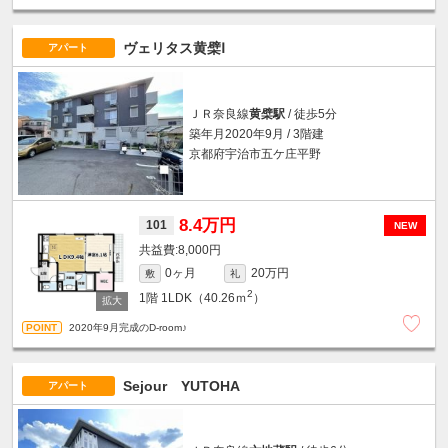
ヴェリタス黄檗Ⅰ
アパート
ＪＲ奈良線
黄檗駅
/ 徒歩5分
築年月2020年9月 / 3階建
京都府宇治市五ケ庄平野
8.4万円
101
NEW
8,000円
0ヶ月
20万円
敷
礼
2
1階
1LDK（40.26ｍ
）
2020年9月完成のD-room♪
Sejour YUTOHA
アパート