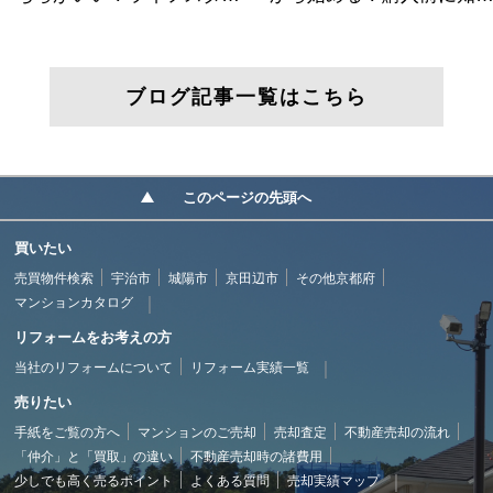
ブログ記事一覧はこちら
このページの先頭へ
買いたい
売買物件検索
宇治市
城陽市
京田辺市
その他京都府
マンションカタログ
リフォームをお考えの方
当社のリフォームについて
リフォーム実績一覧
売りたい
手紙をご覧の方へ
マンションのご売却
売却査定
不動産売却の流れ
「仲介」と「買取」の違い
不動産売却時の諸費用
少しでも高く売るポイント
よくある質問
売却実績マップ