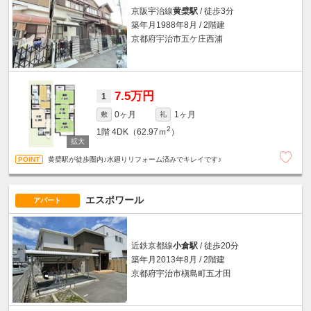
京阪宇治線
黄檗駅
/ 徒歩3分
築年月1988年8月 / 2階建
京都府宇治市五ケ庄西浦
7.5万円
1
0ヶ月
1ヶ月
敷
礼
2
1階
4DK（62.97ｍ
）
黄檗駅が徒歩圏内♪水廻りリフォーム済みでキレイです♪
エスポワール
アパート
近鉄京都線
小倉駅
/ 徒歩20分
築年月2013年8月 / 2階建
京都府宇治市槇島町五才田