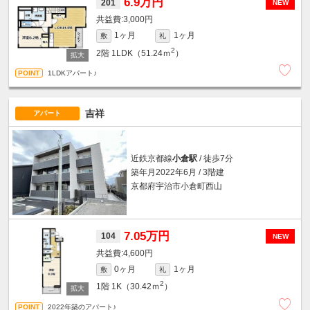
6.9万円
201
NEW
3,000円
1ヶ月
1ヶ月
敷
礼
2
2階
1LDK（51.24ｍ
）
1LDKアパート♪
吉祥
アパート
近鉄京都線
小倉駅
/ 徒歩7分
築年月2022年6月 / 3階建
京都府宇治市小倉町西山
7.05万円
104
NEW
4,600円
0ヶ月
1ヶ月
敷
礼
2
1階
1K（30.42ｍ
）
2022年築のアパート♪