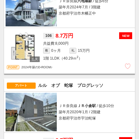
ＪＲ奈良線
六地蔵駅
/ 徒歩6分
築年月2024年7月 / 3階建
京都府宇治市木幡正中
8.7万円
106
NEW
8,000円
0ヶ月
15万円
敷
礼
2
1階
1LDK（40.29ｍ
）
2024年築のD-ROOM♪
ルル オブ 蛇塚 プログレッソ
アパート
ＪＲ奈良線
ＪＲ小倉駅
/ 徒歩10分
築年月2020年1月 / 2階建
京都府宇治市宇治蛇塚