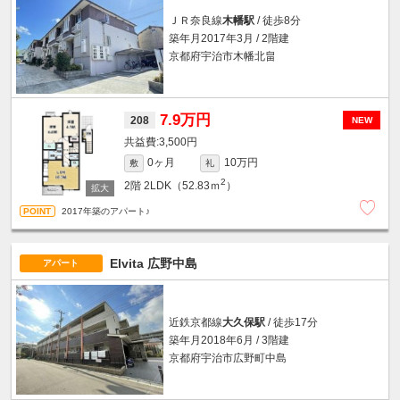
ＪＲ奈良線
木幡駅
/ 徒歩8分
築年月2017年3月 / 2階建
京都府宇治市木幡北畠
7.9万円
208
NEW
3,500円
0ヶ月
10万円
敷
礼
2
2階
2LDK（52.83ｍ
）
2017年築のアパート♪
Elvita 広野中島
アパート
近鉄京都線
大久保駅
/ 徒歩17分
築年月2018年6月 / 3階建
京都府宇治市広野町中島