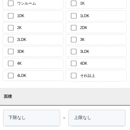
ワンルーム
1K
1DK
1LDK
2K
2DK
2LDK
3K
3DK
3LDK
4K
4DK
4LDK
それ以上
面積
～