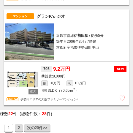
グランK’s-ジオ
マンション
近鉄京都線
伊勢田駅
/ 徒歩5分
築年月2006年3月 / 7階建
京都府宇治市伊勢田町中山
9.2万円
705
NEW
8,000円
10万円
10万円
敷
礼
2
7階
3LDK（70.65ｍ
）
伊勢田エリアの大型ファミリーマンション♪
棟数
22
件 (総物件数：
28
件)
1
2
次の20件>>