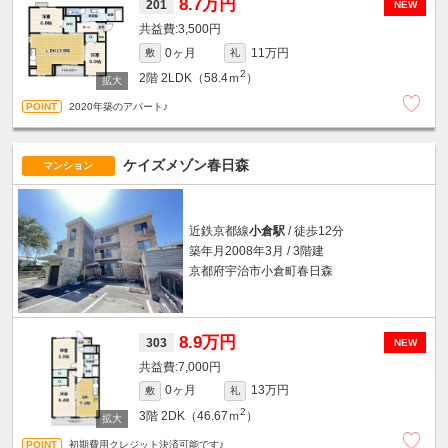
8.7万円
201
NEW
3,500円
0ヶ月
11万円
敷
礼
2
2階
2LDK（58.4ｍ
）
2020年築のアパート♪
ケイズメゾン春日森
マンション
近鉄京都線
小倉駅
/ 徒歩12分
築年月2008年3月 / 3階建
京都府宇治市小倉町春日森
8.9万円
303
NEW
7,000円
0ヶ月
13万円
敷
礼
2
3階
2DK（46.67ｍ
）
初期費用クレジット決済可能です♪