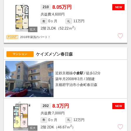
8.05万円
210
NEW
4,600円
0ヶ月
11万円
敷
礼
2
2階
2LDK（52.22ｍ
）
2018年築浅のパート！
ケイズメゾン春日森
マンション
近鉄京都線
小倉駅
/ 徒歩12分
築年月2008年3月 / 3階建
京都府宇治市小倉町春日森
8.3万円
202
NEW
7,000円
0ヶ月
12万円
敷
礼
2
2階
2DK（46.67ｍ
）