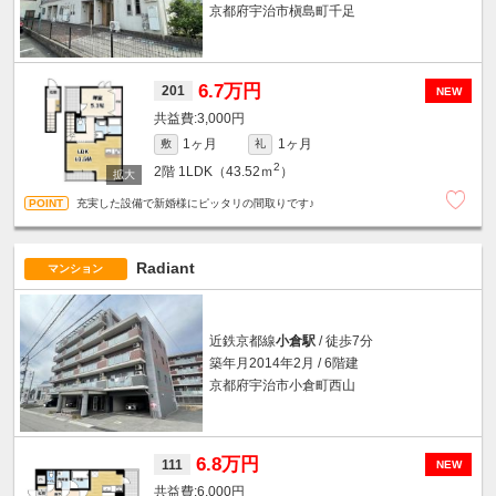
京都府宇治市槇島町千足
6.7万円
201
NEW
3,000円
1ヶ月
1ヶ月
敷
礼
2
2階
1LDK（43.52ｍ
）
充実した設備で新婚様にピッタリの間取りです♪
Radiant
マンション
近鉄京都線
小倉駅
/ 徒歩7分
築年月2014年2月 / 6階建
京都府宇治市小倉町西山
6.8万円
111
NEW
6,000円