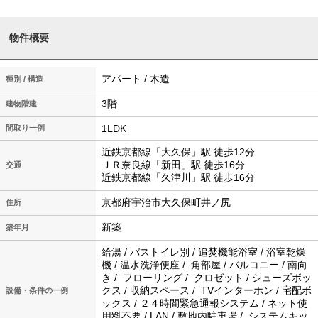
物件概要
アパート / 木造
種別 / 構造
3階
建物階建
1LDK
間取り一例
近鉄京都線「大久保」駅 徒歩12分
ＪＲ奈良線「新田」駅 徒歩16分
交通
近鉄京都線「久津川」駅 徒歩16分
京都府宇治市大久保町井ノ尻
住所
新築
築年月
給湯 / バストイレ別 / 追焚機能浴室 / 浴室乾燥
機 / 温水洗浄便座 / 角部屋 / バルコニー / 南向
き / フローリング / クロゼット / シューズボッ
クス / 収納スペース / TVインターホン / 宅配ボ
設備・条件の一例
ックス / ２４時間緊急通報システム / ネット使
用料不要 / LAN / 敷地内駐車場 / システムキッ