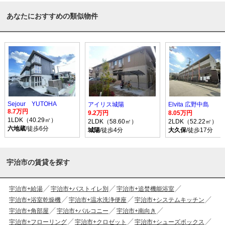
あなたにおすすめの類似物件
Sejour YUTOHA
アイリス城陽
Elvita 広野中島
8.7万円
9.2万円
8.05万円
1LDK（40.29㎡）
2LDK（58.60㎡）
2LDK（52.22㎡）
六地蔵
/徒歩6分
城陽
/徒歩4分
大久保
/徒歩17分
宇治市の賃貸を探す
宇治市+給湯
宇治市+バストイレ別
宇治市+追焚機能浴室
宇治市+浴室乾燥機
宇治市+温水洗浄便座
宇治市+システムキッチン
宇治市+角部屋
宇治市+バルコニー
宇治市+南向き
宇治市+フローリング
宇治市+クロゼット
宇治市+シューズボックス