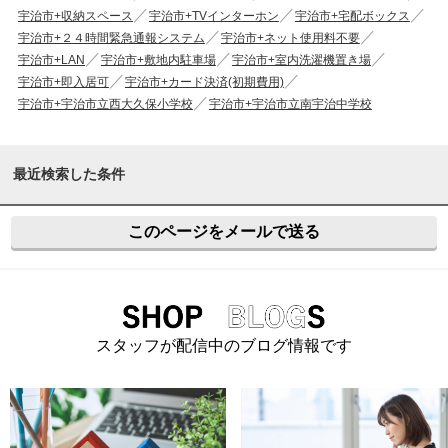
宇治市+収納スペース
宇治市+TVインターホン
宇治市+宅配ボックス
宇治市+２４時間緊急通報システム
宇治市+ネット使用料不要
宇治市+LAN
宇治市+敷地内駐車場
宇治市+室内洗濯機置き場
宇治市+即入居可
宇治市+カード決済(初期費用)
宇治市+宇治市立西大久保小学校
宇治市+宇治市立南宇治中学校
最近検索した条件
このページをメールで送る
スタッフが配信中のブログ情報です