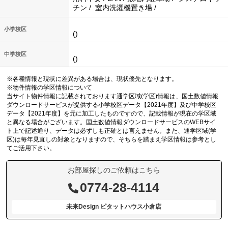
チン / 室内洗濯機置き場 /
小学校区
()
中学校区
()
※各種情報と現状に差異がある場合は、現状優先となります。
※物件情報の学区情報について
当サイト物件情報に記載されております通学区域(学区)情報は、国土数値情報
ダウンロードサービスが提供する小学校区データ【2021年度】及び中学校区
データ【2021年度】を元に加工したものですので、記載情報が現在の学区域
と異なる場合がございます。国土数値情報ダウンロードサービスのWEBサイ
ト上で記述通り、データは必ずしも正確とは言えません。また、通学区域(学
区)は毎年見直しの対象となりますので、そちらを踏まえ学区情報は参考とし
てご活用下さい。
お部屋探しのご依頼はこちら
0774-28-4114
未来Design ピタットハウス小倉店