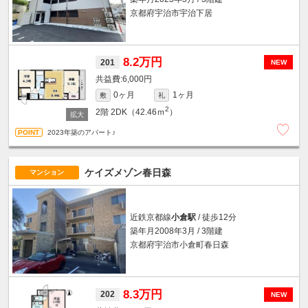
京都府宇治市宇治下居
8.2万円
201
NEW
6,000円
0ヶ月
1ヶ月
敷
礼
2
2階
2DK（42.46ｍ
）
2023年築のアパート♪
ケイズメゾン春日森
マンション
近鉄京都線
小倉駅
/ 徒歩12分
築年月2008年3月 / 3階建
京都府宇治市小倉町春日森
8.3万円
202
NEW