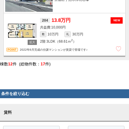
13.8万円
204
NEW
10,000円
10万円
30万円
敷
礼
2
2階
3LDK（68.61ｍ
）
2022年6月完成の分譲マンションが賃貸で登場です♪
棟数
12
件 (総物件数：
17
件)
条件を絞り込む
賃料