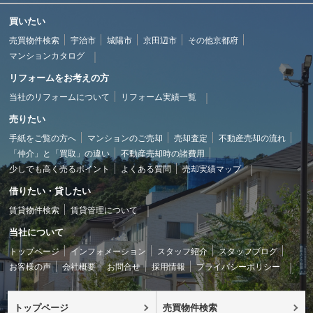
買いたい
売買物件検索
宇治市
城陽市
京田辺市
その他京都府
マンションカタログ
リフォームをお考えの方
当社のリフォームについて
リフォーム実績一覧
売りたい
手紙をご覧の方へ
マンションのご売却
売却査定
不動産売却の流れ
「仲介」と「買取」の違い
不動産売却時の諸費用
少しでも高く売るポイント
よくある質問
売却実績マップ
借りたい・貸したい
賃貸物件検索
賃貸管理について
当社について
トップページ
インフォメーション
スタッフ紹介
スタッフブログ
お客様の声
会社概要
お問合せ
採用情報
プライバシーポリシー
トップページ
売買物件検索