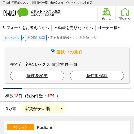
宇治市 宅配ボックス ｜賃貸物件一覧｜未来Design ピタットハウス小倉店
借りる
買いたい
リフォームをお考えの方へ
不動産を売りたい方へ
オーナー様へ
TOPページ
賃貸物件検索
宇治市 宅配ボックス 賃貸物件一覧
選択中の条件
宇治市 宅配ボックス 賃貸物件一覧
条件を変更
条件を保存
棟数
12
件 (総物件数：
17
件)
並び順 ：
Radiant
マンション