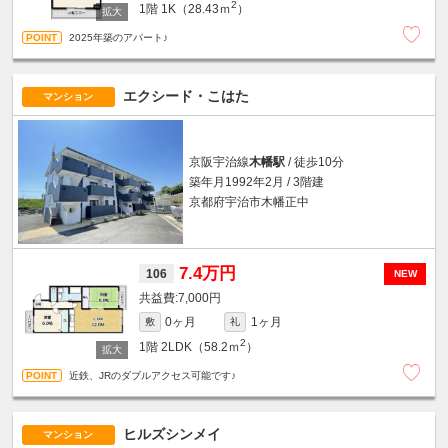
2
1階
1K（28.43ｍ
）
2025年築のアパート♪
エクシード・こはた
マンション
京阪宇治線
木幡駅
/ 徒歩10分
築年月1992年2月 / 3階建
京都府宇治市木幡正中
7.4万円
106
NEW
7,000円
0ヶ月
1ヶ月
敷
礼
2
1階
2LDK（58.2ｍ
）
近鉄、JRのダブルアクセス可能です♪
ヒルズシンメイ
マンション