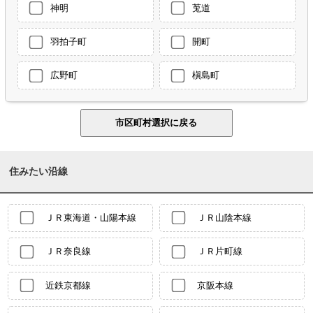
神明
莵道
羽拍子町
開町
広野町
槇島町
住みたい沿線
ＪＲ東海道・山陽本線
ＪＲ山陰本線
ＪＲ奈良線
ＪＲ片町線
近鉄京都線
京阪本線