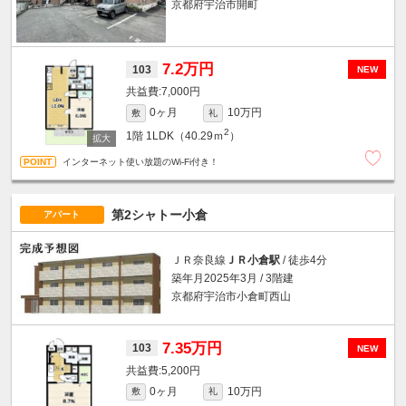
京都府宇治市開町
7.2万円
103
NEW
7,000円
0ヶ月
10万円
敷
礼
2
1階
1LDK（40.29ｍ
）
インターネット使い放題のWi-Fi付き！
第2シャトー小倉
アパート
ＪＲ奈良線
ＪＲ小倉駅
/ 徒歩4分
築年月2025年3月 / 3階建
京都府宇治市小倉町西山
7.35万円
103
NEW
5,200円
0ヶ月
10万円
敷
礼