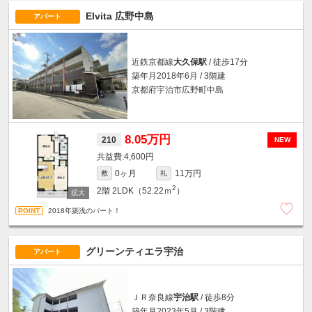
Elvita 広野中島
アパート
近鉄京都線
大久保駅
/ 徒歩17分
築年月2018年6月 / 3階建
京都府宇治市広野町中島
8.05万円
210
NEW
4,600円
0ヶ月
11万円
敷
礼
2
2階
2LDK（52.22ｍ
）
2018年築浅のパート！
グリーンティエラ宇治
アパート
ＪＲ奈良線
宇治駅
/ 徒歩8分
築年月2023年5月 / 3階建