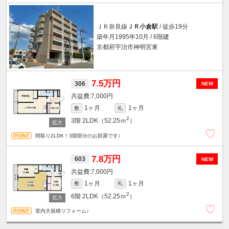
ＪＲ奈良線
ＪＲ小倉駅
/ 徒歩19分
築年月1995年10月 / 6階建
京都府宇治市神明宮東
7.5万円
306
NEW
7,000円
1ヶ月
1ヶ月
敷
礼
2
3階
2LDK（52.25ｍ
）
間取り2LDK！3階部分のお部屋です♪
7.8万円
603
NEW
7,000円
1ヶ月
1ヶ月
敷
礼
2
6階
2LDK（52.25ｍ
）
室内大規模リフォーム♪