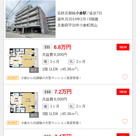
近鉄京都線
小倉駅
/ 徒歩7分
築年月2014年2月 / 6階建
京都府宇治市小倉町西山
6.8万円
111
NEW
6,000円
1ヶ月
2ヶ月
敷
礼
2
1階
1LDK（45.36ｍ
）
小倉から分譲級の大型マンション賃貸登場！
7.2万円
310
NEW
6,000円
1ヶ月
2ヶ月
敷
礼
2
3階
1LDK（45.36ｍ
）
小倉から分譲級の大型マンション賃貸登場！