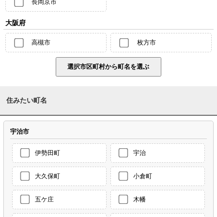
長岡京市
大阪府
高槻市
枚方市
住みたい町名
宇治市
伊勢田町
宇治
大久保町
小倉町
五ケ庄
木幡