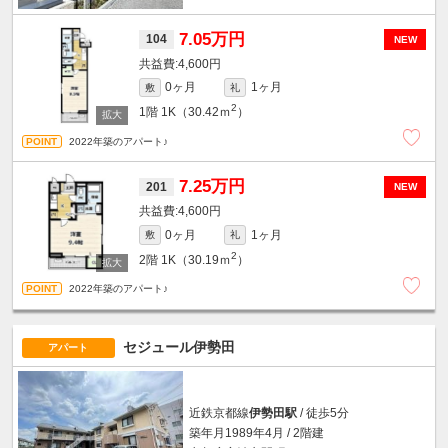
7.05万円
104
NEW
4,600円
0ヶ月
1ヶ月
敷
礼
2
1階
1K（30.42ｍ
）
2022年築のアパート♪
7.25万円
201
NEW
4,600円
0ヶ月
1ヶ月
敷
礼
2
2階
1K（30.19ｍ
）
2022年築のアパート♪
セジュール伊勢田
アパート
近鉄京都線
伊勢田駅
/ 徒歩5分
築年月1989年4月 / 2階建