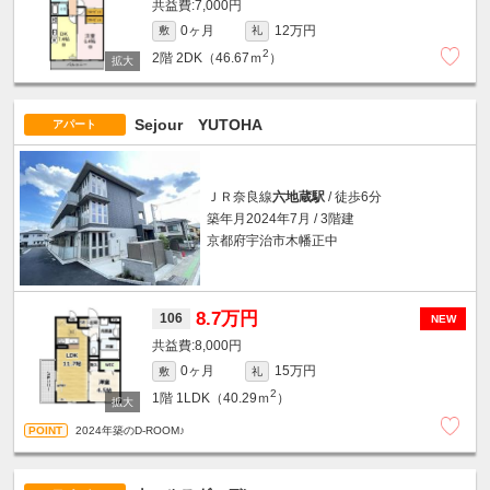
7,000円
0ヶ月
12万円
敷
礼
2
2階
2DK（46.67ｍ
）
Sejour YUTOHA
アパート
ＪＲ奈良線
六地蔵駅
/ 徒歩6分
築年月2024年7月 / 3階建
京都府宇治市木幡正中
8.7万円
106
NEW
8,000円
0ヶ月
15万円
敷
礼
2
1階
1LDK（40.29ｍ
）
2024年築のD-ROOM♪