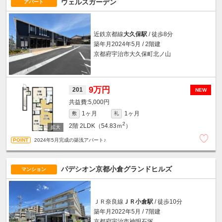
ウェルスガーデン
アパート
近鉄京都線
大久保駅
/ 徒歩8分
築年月2024年5月 / 2階建
京都府宇治市大久保町北ノ山
9万円
201
NEW
5,000円
1ヶ月
1ヶ月
敷
礼
2
2階
2LDK（54.83ｍ
）
2024年5月完成の築浅アパート♪
パデシオン京都小倉グランドヒルズ
マンション
ＪＲ奈良線
ＪＲ小倉駅
/ 徒歩10分
築年月2022年5月 / 7階建
京都府宇治市神明石塚