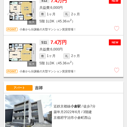
7.4万円
512
NEW
6,000円
1ヶ月
2ヶ月
敷
礼
2
5階
1LDK（45.36ｍ
）
小倉から分譲級の大型マンション賃貸登場！
7.4万円
511
NEW
6,000円
1ヶ月
2ヶ月
敷
礼
2
5階
1LDK（45.36ｍ
）
小倉から分譲級の大型マンション賃貸登場！
吉祥
アパート
近鉄京都線
小倉駅
/ 徒歩7分
築年月2022年6月 / 3階建
京都府宇治市小倉町西山