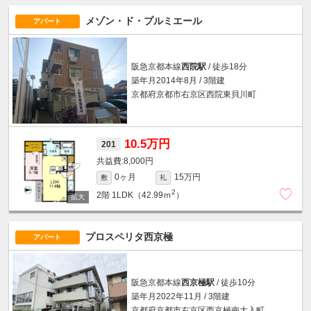
メゾン・ド・プルミエール
アパート
阪急京都本線
西院駅
/ 徒歩18分
築年月2014年8月 / 3階建
京都府京都市右京区西院東貝川町
10.5万円
201
8,000円
0ヶ月
15万円
敷
礼
2
2階
1LDK（42.99ｍ
）
プロスペリタ西京極
アパート
阪急京都本線
西京極駅
/ 徒歩10分
築年月2022年11月 / 3階建
京都府京都市右京区西京極南大入町