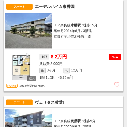
エーデルハイム東香園
アパート
ＪＲ奈良線
木幡駅
/ 徒歩15分
築年月2014年6月 / 3階建
京都府宇治市木幡熊小路
8.2万円
107
NEW
8,000円
0ヶ月
12万円
敷
礼
2
1階
1LDK（46.75ｍ
）
2014年築のD-room♪
ヴェリタス黄檗Ⅰ
アパート
ＪＲ奈良線
黄檗駅
/ 徒歩5分
築年月2020年9月 / 3階建