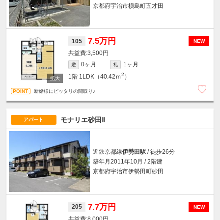
京都府宇治市槇島町五才田
7.5万円
105
NEW
3,500円
0ヶ月
1ヶ月
敷
礼
2
1階
1LDK（40.42ｍ
）
新婚様にピッタリの間取り♪
モナリエ砂田Ⅱ
アパート
近鉄京都線
伊勢田駅
/ 徒歩26分
築年月2011年10月 / 2階建
京都府宇治市伊勢田町砂田
7.7万円
205
NEW
8,000円