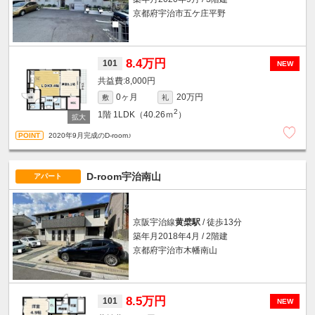
京都府宇治市五ケ庄平野
8.4万円
101
NEW
8,000円
0ヶ月
20万円
敷
礼
2
1階
1LDK（40.26ｍ
）
2020年9月完成のD-room♪
D-room宇治南山
アパート
京阪宇治線
黄檗駅
/ 徒歩13分
築年月2018年4月 / 2階建
京都府宇治市木幡南山
8.5万円
101
NEW