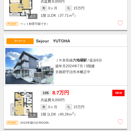
8,000円
0ヶ月
15万円
敷
礼
2
1階
1LDK（37.71ｍ
）
ペット飼育可能です♪
Sejour YUTOHA
アパート
ＪＲ奈良線
六地蔵駅
/ 徒歩6分
築年月2024年7月 / 3階建
京都府宇治市木幡正中
8.7万円
106
NEW
8,000円
0ヶ月
15万円
敷
礼
2
1階
1LDK（40.29ｍ
）
2024年築のD-ROOM♪