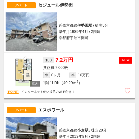
セジュール伊勢田
アパート
近鉄京都線
伊勢田駅
/ 徒歩5分
築年月1989年4月 / 2階建
京都府宇治市開町
7.2万円
103
NEW
7,000円
0ヶ月
10万円
敷
礼
2
1階
1LDK（40.29ｍ
）
インターネット使い放題のWi-Fi付き！
エスポワール
アパート
近鉄京都線
小倉駅
/ 徒歩20分
築年月2013年8月 / 2階建