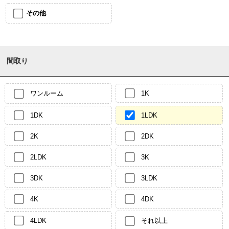
その他
間取り
ワンルーム
1K
1DK
1LDK
2K
2DK
2LDK
3K
3DK
3LDK
4K
4DK
4LDK
それ以上