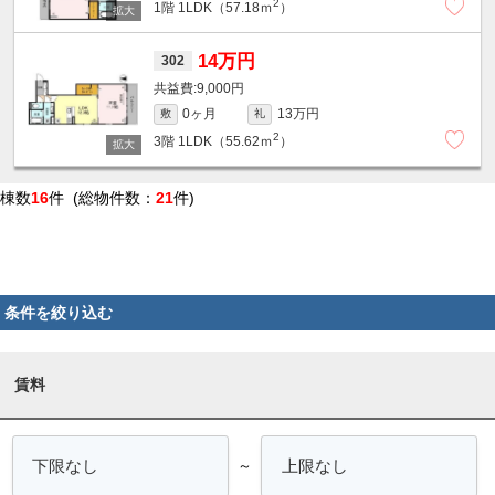
2
1階
1LDK（57.18ｍ
）
14万円
302
9,000円
0ヶ月
13万円
敷
礼
2
3階
1LDK（55.62ｍ
）
棟数
16
件 (総物件数：
21
件)
条件を絞り込む
賃料
～