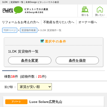
1LDK ｜賃貸物件一覧｜未来Design ピタットハウス小倉店
借りる
買いたい
リフォームをお考えの方へ
不動産を売りたい方へ
オーナー様へ
TOPページ
賃貸物件検索
1LDK 賃貸物件一覧
選択中の条件
1LDK 賃貸物件一覧
条件を変更
条件を保存
棟数
16
件 (総物件数：
21
件)
並び順 ：
Luce Solare広野丸山
アパート