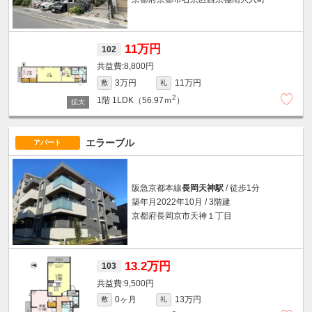
11万円
102
8,800円
3万円
11万円
敷
礼
2
1階
1LDK（56.97ｍ
）
エラーブル
アパート
阪急京都本線
長岡天神駅
/ 徒歩1分
築年月2022年10月 / 3階建
京都府長岡京市天神１丁目
13.2万円
103
9,500円
0ヶ月
13万円
敷
礼