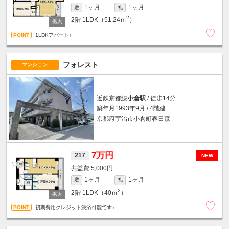
1ヶ月
1ヶ月
敷
礼
2
2階
1LDK（51.24ｍ
）
1LDKアパート♪
フォレスト
マンション
近鉄京都線
小倉駅
/ 徒歩14分
築年月1993年9月 / 4階建
京都府宇治市小倉町春日森
7万円
217
NEW
5,000円
1ヶ月
1ヶ月
敷
礼
2
2階
1LDK（40ｍ
）
初期費用クレジット決済可能です♪