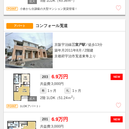
5階
1LDK（45.36ｍ
）
小倉から分譲級の大型マンション賃貸登場！
コンフォール莵道
アパート
京阪宇治線
三室戸駅
/ 徒歩13分
築年月2011年8月 / 2階建
京都府宇治市莵道東隼上り
6.9万円
203
NEW
3,000円
1ヶ月
1ヶ月
敷
礼
2
2階
1LDK（51.24ｍ
）
1LDKアパート♪
6.9万円
201
NEW
3,000円