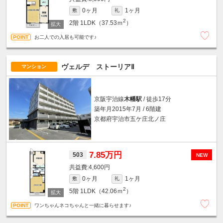
0ヶ月
1ヶ月
敷
礼
2
2階
1LDK（37.53ｍ
）
お二人での入居も可能です♪
ヴェルデ ストーリアⅡ
マンション
京阪宇治線
木幡駅
/ 徒歩17分
築年月2015年7月 / 6階建
京都府宇治市五ケ庄北ノ庄
7.85万円
503
NEW
4,600円
0ヶ月
1ヶ月
敷
礼
2
5階
1LDK（42.06ｍ
）
ワンちゃんネコちゃんと一緒に暮らせます♪