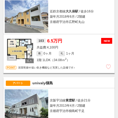
近鉄京都線
大久保駅
/ 徒歩16分
築年月2018年6月 / 2階建
京都府宇治市広野町丸山
6.5万円
103
NEW
4,100円
0ヶ月
1ヶ月
敷
礼
2
1階
1LDK（34.08ｍ
）
浴室乾燥や追い炊き機能など充実した設備です♪
univaly槇島
アパート
京阪宇治線
黄檗駅
/ 徒歩21分
築年月2013年4月 / 2階建
京都府宇治市槇島町千足