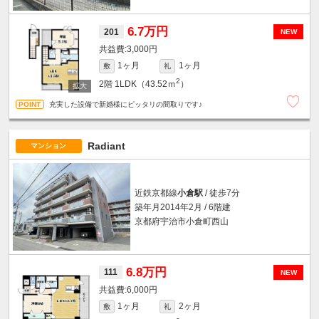
6.7万円
201
NEW
3,000円
1ヶ月
1ヶ月
敷
礼
2
2階
1LDK（43.52ｍ
）
充実した設備で新婚様にピッタリの間取りです♪
Radiant
マンション
近鉄京都線
小倉駅
/ 徒歩7分
築年月2014年2月 / 6階建
京都府宇治市小倉町西山
6.8万円
111
NEW
6,000円
1ヶ月
2ヶ月
敷
礼