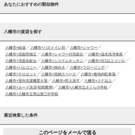
あなたにおすすめの類似物件
八幡市の賃貸を探す
八幡市+給湯
八幡市+バストイレ別
八幡市+シャワー
八幡市+洗面所独立
八幡市+シャワー付洗面台
八幡市+温水洗浄便座
八幡市+洗面化粧台
八幡市+システムキッチン
八幡市+3口以上コンロ
八幡市+バルコニー
八幡市+南向き
八幡市+フローリング
八幡市+クロゼット
八幡市+収納スペース
八幡市+敷地内駐車場
八幡市+室内洗濯機置き場
八幡市+即入居可
八幡市+２Ｆ以上
八幡市+カード決済(初期費用)
八幡市+八幡市立さくら小学校
八幡市+八幡市立男山第三中学校
最近検索した条件
このページをメールで送る