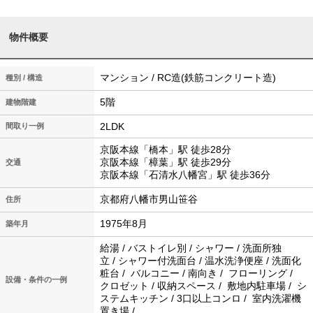
物件概要
マンション / RC造(鉄筋コンクリート造)
種別 / 構造
5階
建物階建
2LDK
間取り一例
京阪本線「橋本」駅 徒歩28分
京阪本線「樟葉」駅 徒歩29分
交通
京阪本線「石清水八幡宮」駅 徒歩36分
京都府八幡市男山笹谷
住所
1975年8月
築年月
給湯 / バストイレ別 / シャワー / 洗面所独
立 / シャワー付洗面台 / 温水洗浄便座 / 洗面化
粧台 / バルコニー / 南向き / フローリング /
設備・条件の一例
クロゼット / 収納スペース / 敷地内駐車場 / シ
ステムキッチン / 3口以上コンロ / 室内洗濯機
置き場 /