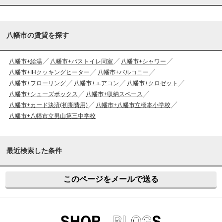
八幡市の賃貸を探す
八幡市+給湯
八幡市+バストイレ同室
八幡市+シャワー
八幡市+IHクッキングヒーター
八幡市+バルコニー
八幡市+フローリング
八幡市+エアコン
八幡市+クロゼット
八幡市+シューズボックス
八幡市+収納スペース
八幡市+カード決済(初期費用)
八幡市+八幡市立橋本小学校
八幡市+八幡市立男山第三中学校
最近検索した条件
このページをメールで送る