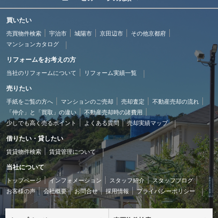
買いたい
売買物件検索
宇治市
城陽市
京田辺市
その他京都府
マンションカタログ
リフォームをお考えの方
当社のリフォームについて
リフォーム実績一覧
売りたい
手紙をご覧の方へ
マンションのご売却
売却査定
不動産売却の流れ
「仲介」と「買取」の違い
不動産売却時の諸費用
少しでも高く売るポイント
よくある質問
売却実績マップ
借りたい・貸したい
賃貸物件検索
賃貸管理について
当社について
トップページ
インフォメーション
スタッフ紹介
スタッフブログ
お客様の声
会社概要
お問合せ
採用情報
プライバシーポリシー