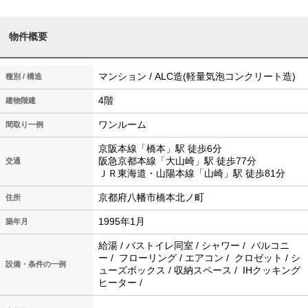
物件概要
マンション / ALC造(軽量気泡コンクリート造)
種別 / 構造
4階
建物階建
ワンルーム
間取り一例
京阪本線「橋本」駅 徒歩6分
阪急京都本線「大山崎」駅 徒歩77分
交通
ＪＲ東海道・山陽本線「山崎」駅 徒歩81分
京都府八幡市橋本北ノ町
住所
1995年1月
築年月
給湯 / バストイレ同室 / シャワー / バルコニ
ー / フローリング / エアコン / クロゼット / シ
設備・条件の一例
ューズボックス / 収納スペース / IHクッキング
ヒーター /