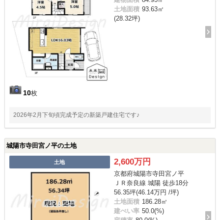
土地面積
93.63㎡
(28.32坪)
10
枚
2026年2月下旬頃完成予定の新築戸建住宅です♪
城陽市寺田宮ノ平の土地
2,600万円
土地
京都府城陽市寺田宮ノ平
ＪＲ奈良線 城陽 徒歩18分
56.35坪(46.14万円 /坪)
土地面積
186.28㎡
建ぺい率
50.0(%)