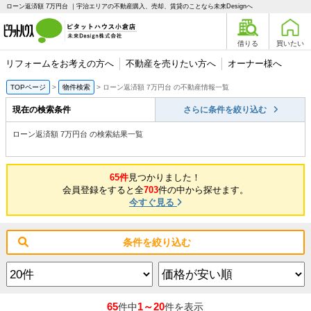
ローン返済額 7万円台 ｜宇治エリアの不動産購入、売却、賃貸のことなら未来Designへ
借りる
買いたい
リフォームをお考えの方へ
不動産を売りたい方へ
オーナー様へ
TOPページ
物件検索
ローン返済額 7万円台 の不動産情報一覧
現在の検索条件
さらに条件を絞り込む
ローン返済額 7万円台 の検索結果一覧
65件
見つかりました！
会員登録をすると全
703
件の中から探せます。
今すぐ見る
条件を絞り込む
65
1～20
件中
件を表示