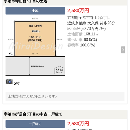
宇治市寺山台3丁目の土地
2,580万円
土地
京都府宇治市寺山台3丁目
近鉄京都線 大久保 徒歩26分
50.85坪(50.73万円 /坪)
土地面積
168.11㎡
建ぺい率
60.0(%)
容積率
100.0(%)
5
枚
土地面積約50.85坪ございます♪
宇治市折居台3丁目の中古一戸建て
2,580万円
一戸建て