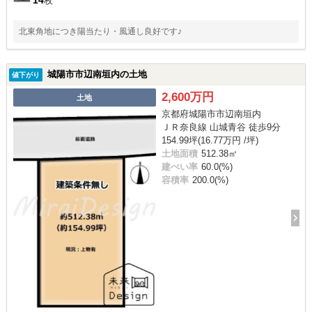
14
枚
北東角地につき陽当たり・風通し良好です♪
城陽市市辺南垣内の土地
値下がり
2,600万円
土地
京都府城陽市市辺南垣内
ＪＲ奈良線 山城青谷 徒歩9分
154.99坪(16.77万円 /坪)
土地面積
512.38㎡
建ぺい率
60.0(%)
容積率
200.0(%)