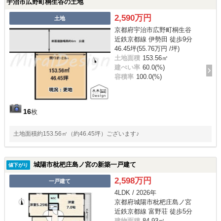
宇治市広野町桐生谷の土地
2,590万円
土地
京都府宇治市広野町桐生谷
近鉄京都線 伊勢田 徒歩9分
46.45坪(55.76万円 /坪)
土地面積
153.56㎡
建ぺい率
60.0(%)
容積率
100.0(%)
16
枚
土地面積約153.56㎡（約46.45坪）ございます♪
城陽市枇杷庄島ノ宮の新築一戸建て
値下がり
2,598万円
一戸建て
4LDK / 2026年
京都府城陽市枇杷庄島ノ宮
近鉄京都線 富野荘 徒歩5分
建物面積
84.93㎡