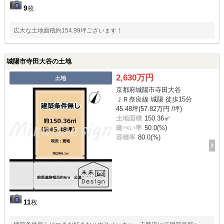
9
枚
広大な土地面積約154.99坪ございます！
城陽市寺田大谷の土地
2,630万円
土地
京都府城陽市寺田大谷
ＪＲ奈良線 城陽 徒歩15分
45.48坪(57.82万円 /坪)
土地面積
150.36㎡
建ぺい率
50.0(%)
容積率
80.0(%)
11
枚