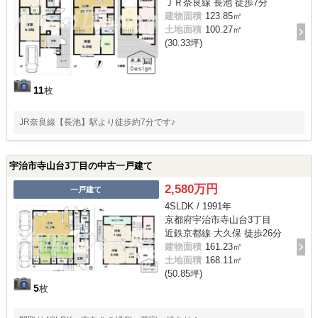
ＪＲ奈良線 長池 徒歩7分
建物面積
123.85㎡
土地面積
100.27㎡
(30.33坪)
11
枚
JR奈良線【長池】駅より徒歩約7分です♪
宇治市寺山台3丁目の中古一戸建て
2,580万円
一戸建て
4SLDK / 1991年
京都府宇治市寺山台3丁目
近鉄京都線 大久保 徒歩26分
建物面積
161.23㎡
土地面積
168.11㎡
(50.85坪)
5
枚