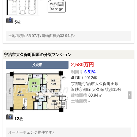
5
枚
土地面積約35.07坪♪建物面積約33.94坪♪
宇治市大久保町田原の分譲マンション
2,580万円
投資用
利回り
6.51%
4LDK / 2012年
京都府宇治市大久保町田原
近鉄京都線 大久保 徒歩13分
建物面積
80.94㎡
土地面積
-
12
枚
オーナーチェンジ物件です♪