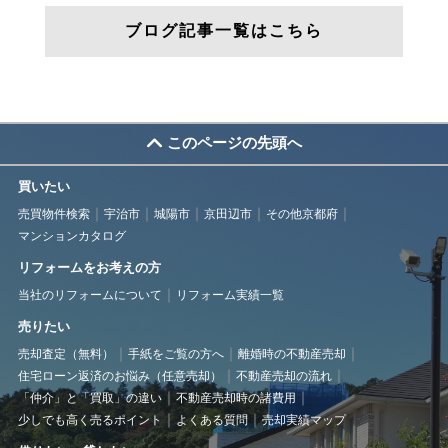
ブログ記事一覧はこちら
このページの先頭へ
買いたい
売買物件検索
宇治市
城陽市
京田辺市
その他京都府
マンションカタログ
リフォームをお考えの方
当社のリフォームについて
リフォーム実績一覧
売りたい
売却査定（無料）
手紙をご覧の方へ
離婚時の不動産売却
住宅ローン返済のお悩み（任意売却）
不動産売却の流れ
「仲介」と「買取」の違い
不動産売却時の諸費用
少しでも高く売るポイント
よくある質問
売却実績マップ