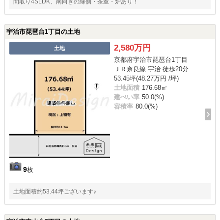
間取り4SLDK、南向きの縁側・茶室・炉あり！
宇治市琵琶台1丁目の土地
2,580万円
土地
京都府宇治市琵琶台1丁目
ＪＲ奈良線 宇治 徒歩20分
53.45坪(48.27万円 /坪)
土地面積
176.68㎡
建ぺい率
50.0(%)
容積率
80.0(%)
9
枚
土地面積約53.44坪ございます♪