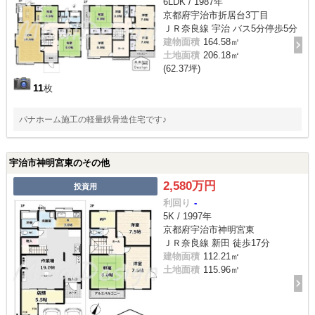
6LDK / 1987年
京都府宇治市折居台3丁目
ＪＲ奈良線 宇治 バス5分停歩5分
建物面積
164.58㎡
土地面積
206.18㎡
(62.37坪)
11
枚
パナホーム施工の軽量鉄骨造住宅です♪
宇治市神明宮東のその他
2,580万円
投資用
利回り
-
5K / 1997年
京都府宇治市神明宮東
ＪＲ奈良線 新田 徒歩17分
建物面積
112.21㎡
土地面積
115.96㎡