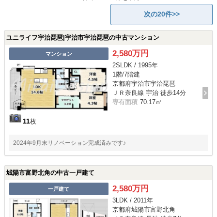
次の20件>>
ユニライフ宇治琵琶|宇治市宇治琵琶の中古マンション
2,580万円
マンション
2SLDK / 1995年
1階/7階建
京都府宇治市宇治琵琶
ＪＲ奈良線 宇治 徒歩14分
専有面積
70.17㎡
11
枚
2024年9月末リノベーション完成済みです♪
城陽市富野北角の中古一戸建て
2,580万円
一戸建て
3LDK / 2011年
京都府城陽市富野北角