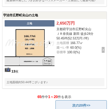
建築条件無しにつきお好きなハウスメーカー・工務店にて建築可能♪
宇治市広野町尖山の土地
2,650万円
土地
京都府宇治市広野町尖山
ＪＲ奈良線 新田 徒歩24分
50.45坪(52.53万円 /坪)
土地面積
166.77㎡
建ぺい率
60.0(%)
容積率
100.0(%)
13
枚
土地面積約50.44坪ございます♪
65
1～20
件中
件を表示
次の20件>>