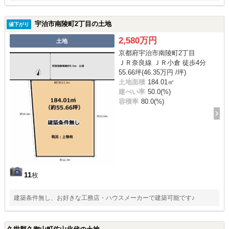
宇治市南陵町2丁目の土地
値下がり
2,580万円
土地
京都府宇治市南陵町2丁目
ＪＲ奈良線 ＪＲ小倉 徒歩4分
55.66坪(46.35万円 /坪)
土地面積
184.01㎡
建ぺい率
50.0(%)
容積率
80.0(%)
11
枚
建築条件無し、お好きな工務店・ハウスメーカーで建築可能です♪