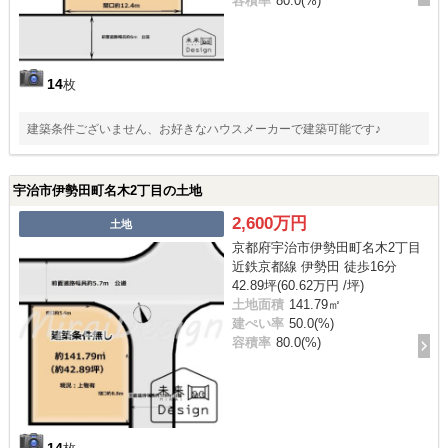
容積率
80.0(%)
14
枚
建築条件ございません、お好きなハウスメーカーで建築可能です♪
宇治市伊勢田町名木2丁目の土地
2,600万円
土地
京都府宇治市伊勢田町名木2丁目
近鉄京都線 伊勢田 徒歩16分
42.89坪(60.62万円 /坪)
土地面積
141.79㎡
建ぺい率
50.0(%)
容積率
80.0(%)