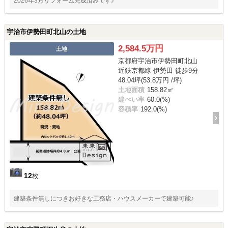
2026年3月リフォーム完成済みです♪
宇治市伊勢田町北山の土地
2,584.5万円
土地
京都府宇治市伊勢田町北山
近鉄京都線 伊勢田 徒歩9分
48.04坪(53.8万円 /坪)
土地面積
158.82㎡
建ぺい率
60.0(%)
容積率
192.0(%)
12
枚
建築条件無しにつきお好きな工務店・ハウスメーカーで建築可能♪