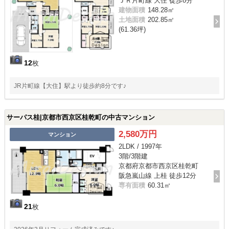
ＪＲ片町線 大住 徒歩8分
建物面積
148.28㎡
土地面積
202.85㎡
(61.36坪)
12
枚
JR片町線【大住】駅より徒歩約8分です♪
サーパス桂|京都市西京区桂乾町の中古マンション
2,580万円
マンション
2LDK / 1997年
3階/3階建
京都府京都市西京区桂乾町
阪急嵐山線 上桂 徒歩12分
専有面積
60.31㎡
21
枚