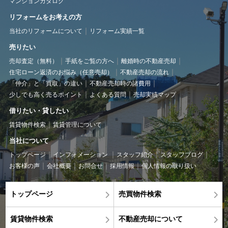
マンションカタログ
リフォームをお考えの方
当社のリフォームについて
リフォーム実績一覧
売りたい
売却査定（無料）
手紙をご覧の方へ
離婚時の不動産売却
住宅ローン返済のお悩み（任意売却）
不動産売却の流れ
「仲介」と「買取」の違い
不動産売却時の諸費用
少しでも高く売るポイント
よくある質問
売却実績マップ
借りたい・貸したい
賃貸物件検索
賃貸管理について
当社について
トップページ
インフォメーション
スタッフ紹介
スタッフブログ
お客様の声
会社概要
お問合せ
採用情報
個人情報の取り扱い
トップページ
売買物件検索
賃貸物件検索
不動産売却について