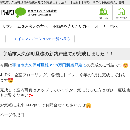
宇治市大久保町旦椋の新築戸建てが完成しました！！【更新】 | 宇治エリアの不動産購入、売却、賃貸のことなら未来Designへ
借りる
買いたい
リフォームをお考えの方へ
不動産を売りたい方へ
オーナー様へ
＜＜ インフォメーションの一覧へ戻る
宇治市大久保町旦椋の新築戸建てが完成しました！！
今回は
宇治市大久保町旦椋3998万円新築戸建て
の完成のご報告です
4LDK、全室フローリング、各階にトイレ、今年の6月に完成しており
ます
完成して室内写真はアップしていますが、気になった方はぜひ一度現地
もご覧ください
お気軽に未来Designまでお問合せくださいませ
ページ作成日