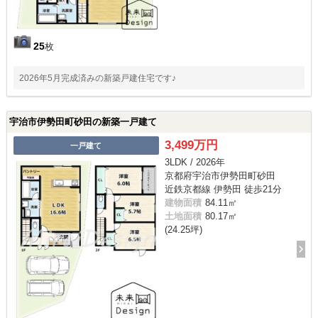
25
枚
2026年5月完成済みの新築戸建住宅です♪
宇治市伊勢田町砂田の新築一戸建て
3,499万円
一戸建て
3LDK / 2026年
京都府宇治市伊勢田町砂田
近鉄京都線 伊勢田 徒歩21分
建物面積
84.11㎡
土地面積
80.17㎡
(24.25坪)