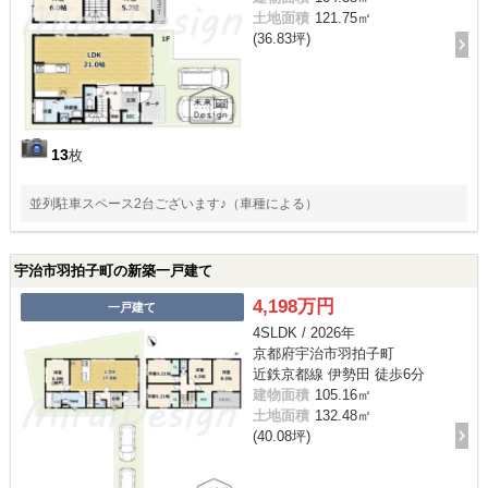
土地面積
121.75㎡
(36.83坪)
13
枚
並列駐車スペース2台ございます♪（車種による）
宇治市羽拍子町の新築一戸建て
4,198万円
一戸建て
4SLDK / 2026年
京都府宇治市羽拍子町
近鉄京都線 伊勢田 徒歩6分
建物面積
105.16㎡
土地面積
132.48㎡
(40.08坪)