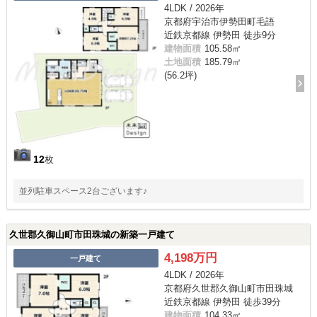
4LDK / 2026年
京都府宇治市伊勢田町毛語
近鉄京都線 伊勢田 徒歩9分
建物面積
105.58㎡
土地面積
185.79㎡
(56.2坪)
12
枚
並列駐車スペース2台ございます♪
久世郡久御山町市田珠城の新築一戸建て
4,198万円
一戸建て
4LDK / 2026年
京都府久世郡久御山町市田珠城
近鉄京都線 伊勢田 徒歩39分
建物面積
104.33㎡