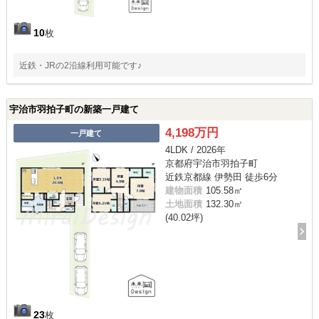
10
枚
近鉄・JRの2沿線利用可能です♪
宇治市羽拍子町の新築一戸建て
4,198万円
一戸建て
4LDK / 2026年
京都府宇治市羽拍子町
近鉄京都線 伊勢田 徒歩6分
建物面積
105.58㎡
土地面積
132.30㎡
(40.02坪)
23
枚