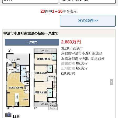
23
1～20
件中
件を表示
次の20件>>
宇治市小倉町南堀池の新築一戸建て
2,880万円
一戸建て
3LDK / 2026年
京都府宇治市小倉町南堀池
近鉄京都線 伊勢田 徒歩21分
建物面積
86.36㎡
土地面積
65.82㎡
(19.91坪)
12
枚