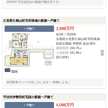
2026年7月完成済みの新築戸建住宅です♪
久世郡久御山町市田珠城の新築一戸建て
3,898万円
一戸建て
4LDK / 2026年
京都府久世郡久御山町市田珠城
近鉄京都線 伊勢田 徒歩39分
建物面積
104.75㎡
土地面積
181.96㎡
(55.04坪)
11
枚
並列駐車スペース2台ございます♪（車種による）
宇治市伊勢田町毛語の新築一戸建て
4,098万円
一戸建て