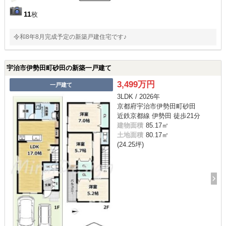
11
枚
令和8年8月完成予定の新築戸建住宅です♪
宇治市伊勢田町砂田の新築一戸建て
3,499万円
一戸建て
3LDK / 2026年
京都府宇治市伊勢田町砂田
近鉄京都線 伊勢田 徒歩21分
建物面積
85.17㎡
土地面積
80.17㎡
(24.25坪)