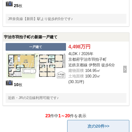
25
枚
JR奈良線【新田】駅より徒歩約5分です♪
宇治市羽拍子町の新築一戸建て
4,498万円
一戸建て
4LDK / 2026年
京都府宇治市羽拍子町
近鉄京都線 伊勢田 徒歩6分
建物面積
104.95㎡
土地面積
100.20㎡
(30.31坪)
10
枚
近鉄・JRの2沿線利用可能です♪
23
1～20
件中
件を表示
次の20件>>