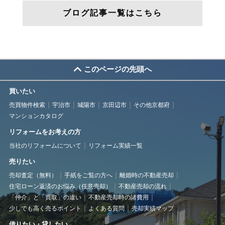
ブログ記事一覧はこちら
このページの先頭へ
買いたい
売買物件検索
宇治市
城陽市
京田辺市
その他京都府
マンションカタログ
リフォームをお考えの方
当社のリフォームについて
リフォーム実績一覧
売りたい
売却査定（無料）
手紙をご覧の方へ
離婚時の不動産売却
住宅ローン返済のお悩み（任意売却）
不動産売却の流れ
「仲介」と「買取」の違い
不動産売却時の諸費用
少しでも高く売るポイント
よくある質問
売却実績マップ
借りたい・貸したい