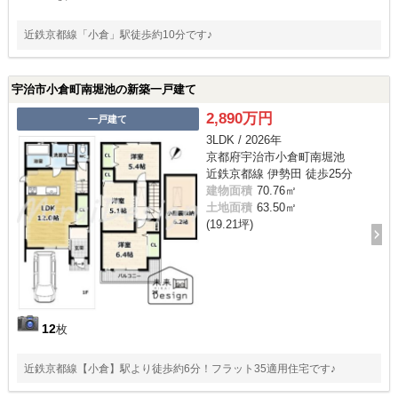
近鉄京都線「小倉」駅徒歩約10分です♪
宇治市小倉町南堀池の新築一戸建て
2,890万円
一戸建て
3LDK / 2026年
京都府宇治市小倉町南堀池
近鉄京都線 伊勢田 徒歩25分
建物面積
70.76㎡
土地面積
63.50㎡
(19.21坪)
12
枚
近鉄京都線【小倉】駅より徒歩約6分！フラット35適用住宅です♪