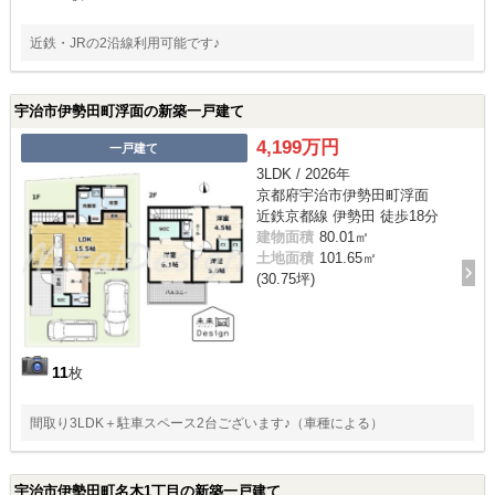
近鉄・JRの2沿線利用可能です♪
宇治市伊勢田町浮面の新築一戸建て
4,199万円
一戸建て
3LDK / 2026年
京都府宇治市伊勢田町浮面
近鉄京都線 伊勢田 徒歩18分
建物面積
80.01㎡
土地面積
101.65㎡
(30.75坪)
11
枚
間取り3LDK＋駐車スペース2台ございます♪（車種による）
宇治市伊勢田町名木1丁目の新築一戸建て