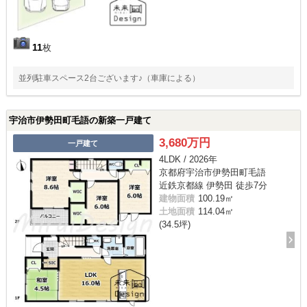
11
枚
並列駐車スペース2台ございます♪（車庫による）
宇治市伊勢田町毛語の新築一戸建て
3,680万円
一戸建て
4LDK / 2026年
京都府宇治市伊勢田町毛語
近鉄京都線 伊勢田 徒歩7分
建物面積
100.19㎡
土地面積
114.04㎡
(34.5坪)