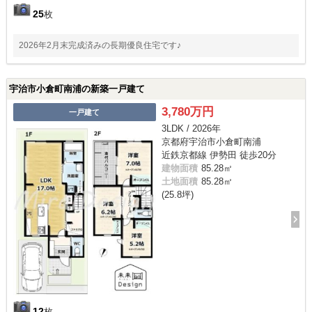
25
枚
2026年2月末完成済みの長期優良住宅です♪
宇治市小倉町南浦の新築一戸建て
3,780万円
一戸建て
3LDK / 2026年
京都府宇治市小倉町南浦
近鉄京都線 伊勢田 徒歩20分
建物面積
85.28㎡
土地面積
85.28㎡
(25.8坪)
12
枚