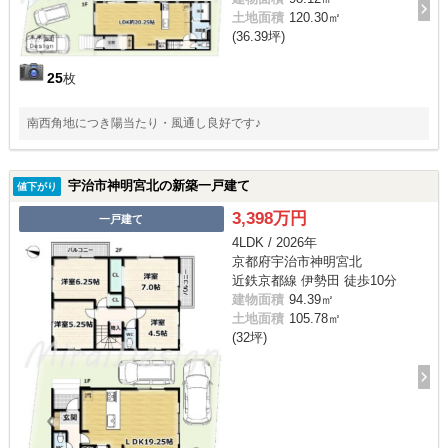
土地面積
120.30㎡
(36.39坪)
25
枚
南西角地につき陽当たり・風通し良好です♪
宇治市神明宮北の新築一戸建て
値下がり
3,398万円
一戸建て
4LDK / 2026年
京都府宇治市神明宮北
近鉄京都線 伊勢田 徒歩10分
建物面積
94.39㎡
土地面積
105.78㎡
(32坪)