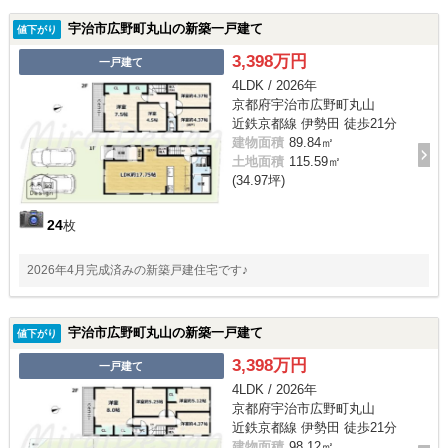
宇治市広野町丸山の新築一戸建て
値下がり
3,398万円
一戸建て
4LDK / 2026年
京都府宇治市広野町丸山
近鉄京都線 伊勢田 徒歩21分
建物面積
89.84㎡
土地面積
115.59㎡
(34.97坪)
24
枚
2026年4月完成済みの新築戸建住宅です♪
宇治市広野町丸山の新築一戸建て
値下がり
3,398万円
一戸建て
4LDK / 2026年
京都府宇治市広野町丸山
近鉄京都線 伊勢田 徒歩21分
建物面積
98.12㎡