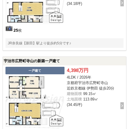
(34.18坪)
25
枚
JR奈良線【新田】駅より徒歩約5分です♪
宇治市広野町寺山の新築一戸建て
4,398万円
一戸建て
4LDK / 2026年
京都府宇治市広野町寺山
近鉄京都線 伊勢田 徒歩20分
建物面積
99.15㎡
土地面積
113.89㎡
(34.45坪)