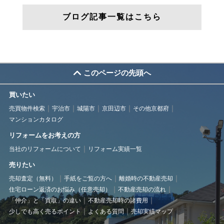
ブログ記事一覧はこちら
このページの先頭へ
買いたい
売買物件検索
宇治市
城陽市
京田辺市
その他京都府
マンションカタログ
リフォームをお考えの方
当社のリフォームについて
リフォーム実績一覧
売りたい
売却査定（無料）
手紙をご覧の方へ
離婚時の不動産売却
住宅ローン返済のお悩み（任意売却）
不動産売却の流れ
「仲介」と「買取」の違い
不動産売却時の諸費用
少しでも高く売るポイント
よくある質問
売却実績マップ