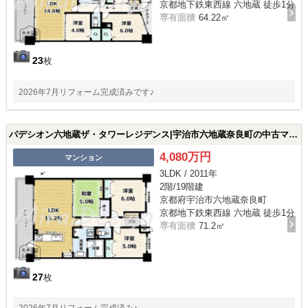
京都地下鉄東西線 六地蔵 徒歩1分
専有面積
64.22㎡
23
枚
2026年7月リフォーム完成済みです♪
パデシオン六地蔵ザ・タワーレジデンス|宇治市六地蔵奈良町の中古マンション
4,080万円
マンション
3LDK / 2011年
2階/19階建
京都府宇治市六地蔵奈良町
京都地下鉄東西線 六地蔵 徒歩1分
専有面積
71.2㎡
27
枚