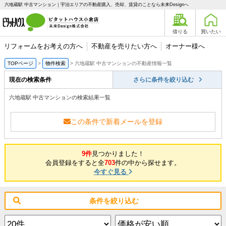
六地蔵駅 中古マンション｜宇治エリアの不動産購入、売却、賃貸のことなら未来Designへ
借りる
買いたい
リフォームをお考えの方へ
不動産を売りたい方へ
オーナー様へ
TOPページ
物件検索
六地蔵駅 中古マンションの不動産情報一覧
現在の検索条件
さらに条件を絞り込む
六地蔵駅 中古マンションの検索結果一覧
この条件で新着メールを登録
9件
見つかりました！
会員登録をすると全
703
件の中から探せます。
今すぐ見る
条件を絞り込む