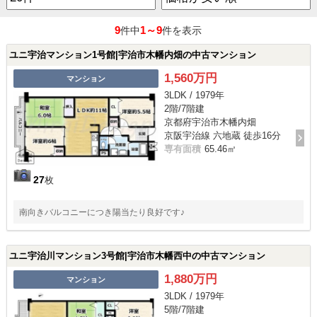
9
1～9
件中
件を表示
ユニ宇治マンション1号館|宇治市木幡内畑の中古マンション
1,560万円
マンション
3LDK / 1979年
2階/7階建
京都府宇治市木幡内畑
京阪宇治線 六地蔵 徒歩16分
専有面積
65.46㎡
27
枚
南向きバルコニーにつき陽当たり良好です♪
ユニ宇治川マンション3号館|宇治市木幡西中の中古マンション
1,880万円
マンション
3LDK / 1979年
5階/7階建