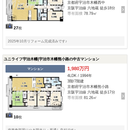
京都府宇治市木幡西中
京阪宇治線 六地蔵 徒歩18分
専有面積
78.79㎡
27
枚
2025年10月リフォーム完成済みです♪
ユニライフ宇治木幡|宇治市木幡熊小路の中古マンション
1,980万円
マンション
4LDK / 1994年
3階/7階建
京都府宇治市木幡熊小路
京阪宇治線 六地蔵 徒歩17分
専有面積
81.26㎡
10
枚