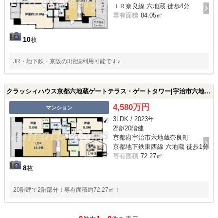
ＪＲ奈良線 六地蔵 徒歩4分
専有面積
84.05㎡
10
枚
JR・地下鉄・京阪の3沿線利用可能です♪
クラッシィハウス京都六地蔵ゲートテラス・ゲートタワー|宇治市六地蔵奈良町の中古マンション
4,580万円
マンション
3LDK / 2023年
2階/20階建
京都府宇治市六地蔵奈良町
京都地下鉄東西線 六地蔵 徒歩1分
専有面積
72.27㎡
8
枚
20階建て2階部分！専有面積約72.27㎡！