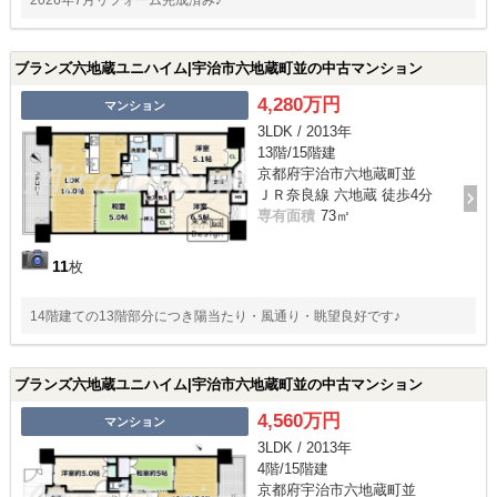
2026年7月リフォーム完成済み♪
ブランズ六地蔵ユニハイム|宇治市六地蔵町並の中古マンション
4,280万円
マンション
3LDK / 2013年
13階/15階建
京都府宇治市六地蔵町並
ＪＲ奈良線 六地蔵 徒歩4分
専有面積
73㎡
11
枚
14階建ての13階部分につき陽当たり・風通り・眺望良好です♪
ブランズ六地蔵ユニハイム|宇治市六地蔵町並の中古マンション
4,560万円
マンション
3LDK / 2013年
4階/15階建
京都府宇治市六地蔵町並