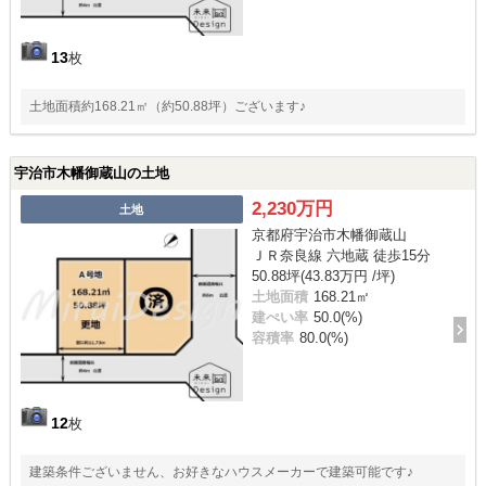
13
枚
土地面積約168.21㎡（約50.88坪）ございます♪
宇治市木幡御蔵山の土地
2,230万円
土地
京都府宇治市木幡御蔵山
ＪＲ奈良線 六地蔵 徒歩15分
50.88坪(43.83万円 /坪)
土地面積
168.21㎡
建ぺい率
50.0(%)
容積率
80.0(%)
12
枚
建築条件ございません、お好きなハウスメーカーで建築可能です♪