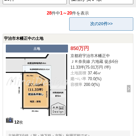
28
1～20
件中
件を表示
次の20件>>
宇治市木幡正中の土地
850万円
土地
京都府宇治市木幡正中
ＪＲ奈良線 六地蔵 徒歩6分
11.33坪(75.01万円 /坪)
土地面積
37.46㎡
建ぺい率
70.0(%)
容積率
200.0(%)
12
枚
六地蔵3沿線（JR・地下鉄・京阪）利用可能です♪