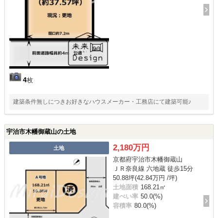
4
枚
建築条件無しにつきお好きなハウスメーカー・工務店にて建築可能♪
宇治市木幡御蔵山の土地
2,180万円
土地
京都府宇治市木幡御蔵山
ＪＲ奈良線 六地蔵 徒歩15分
50.88坪(42.84万円 /坪)
土地面積
168.21㎡
建ぺい率
50.0(%)
容積率
80.0(%)