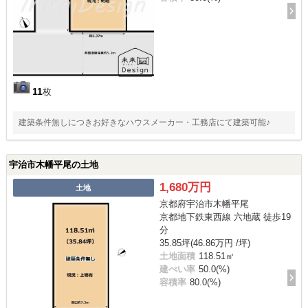
11
枚
建築条件無しにつきお好きなハウスメーカー・工務店にて建築可能♪
宇治市木幡平尾の土地
1,680万円
土地
京都府宇治市木幡平尾
京都地下鉄東西線 六地蔵 徒歩19
分
35.85坪(46.86万円 /坪)
土地面積
118.51㎡
建ぺい率
50.0(%)
容積率
80.0(%)