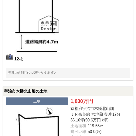
12
枚
敷地面積約36.06坪あります♪
宇治市木幡北山畑の土地
1,830万円
土地
京都府宇治市木幡北山畑
ＪＲ奈良線 六地蔵 徒歩17分
36.16坪(50.6万円 /坪)
土地面積
119.55㎡
建ぺい率
50.0(%)