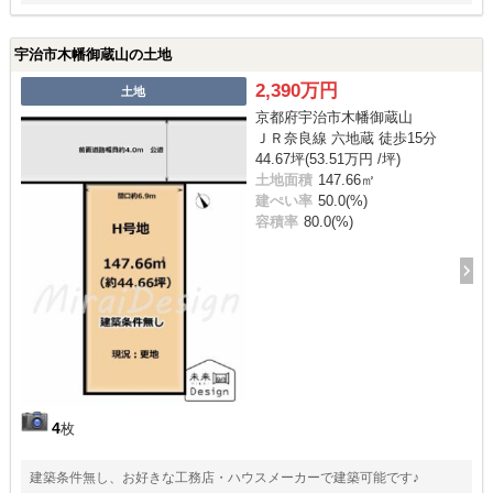
宇治市木幡御蔵山の土地
2,390万円
土地
京都府宇治市木幡御蔵山
ＪＲ奈良線 六地蔵 徒歩15分
44.67坪(53.51万円 /坪)
土地面積
147.66㎡
建ぺい率
50.0(%)
容積率
80.0(%)
4
枚
建築条件無し、お好きな工務店・ハウスメーカーで建築可能です♪