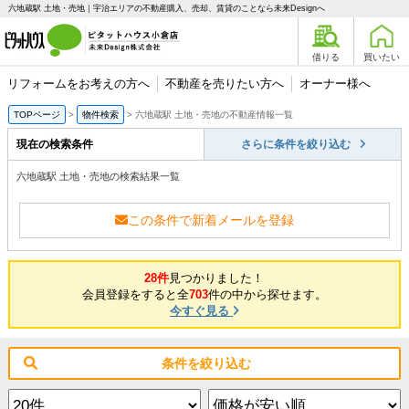
六地蔵駅 土地・売地｜宇治エリアの不動産購入、売却、賃貸のことなら未来Designへ
借りる
買いたい
リフォームをお考えの方へ
不動産を売りたい方へ
オーナー様へ
TOPページ
物件検索
六地蔵駅 土地・売地の不動産情報一覧
現在の検索条件
さらに条件を絞り込む
六地蔵駅 土地・売地の検索結果一覧
この条件で新着メールを登録
28件
見つかりました！
会員登録をすると全
703
件の中から探せます。
今すぐ見る
条件を絞り込む