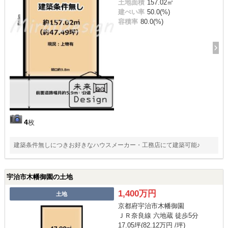
土地面積
157.02㎡
建ぺい率
50.0(%)
容積率
80.0(%)
4
枚
建築条件無しにつきお好きなハウスメーカー・工務店にて建築可能♪
宇治市木幡御園の土地
1,400万円
土地
京都府宇治市木幡御園
ＪＲ奈良線 六地蔵 徒歩5分
17.05坪(82.12万円 /坪)