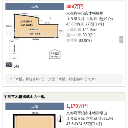
889万円
土地
京都府宇治市木幡檜尾
ＪＲ奈良線 六地蔵 徒歩17分
43.85坪(20.27万円 /坪)
土地面積
144.95㎡
建ぺい率
50.0(%)
容積率
80.0(%)
5
枚
JR「木幡」駅徒歩約6分・京阪「木幡」駅徒歩約8分です♪
宇治市木幡御蔵山の土地
1,170万円
土地
京都府宇治市木幡御蔵山
ＪＲ奈良線 六地蔵 徒歩18分
47.5坪(24.63万円 /坪)