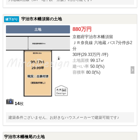
宇治市木幡須留の土地
値下がり
880万円
土地
京都府宇治市木幡須留
ＪＲ奈良線 六地蔵 バス7分停歩2
分
30坪(29.33万円 /坪)
土地面積
99.17㎡
建ぺい率
50.0(%)
容積率
80.0(%)
14
枚
建築条件ございません、お好きなハウスメーカーで建築可能です♪
宇治市木幡檜尾の土地