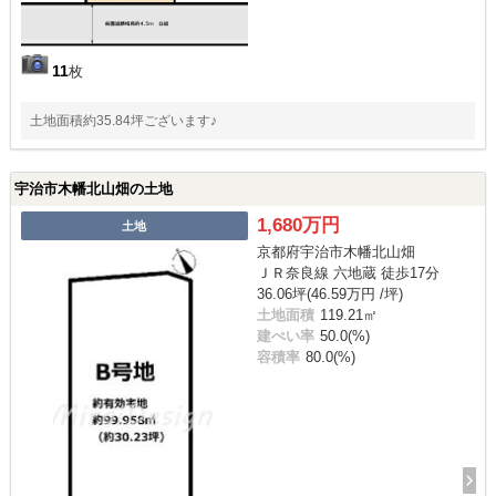
11
枚
土地面積約35.84坪ございます♪
宇治市木幡北山畑の土地
1,680万円
土地
京都府宇治市木幡北山畑
ＪＲ奈良線 六地蔵 徒歩17分
36.06坪(46.59万円 /坪)
土地面積
119.21㎡
建ぺい率
50.0(%)
容積率
80.0(%)