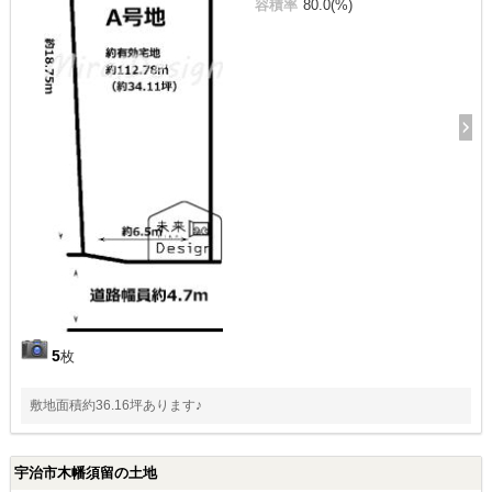
容積率
80.0(%)
5
枚
敷地面積約36.16坪あります♪
宇治市木幡須留の土地