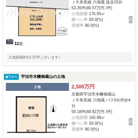
ＪＲ奈良線 六地蔵 徒歩15分
53.26坪(46.57万円 /坪)
土地面積
176.05㎡
建ぺい率
50.0(%)
容積率
80.0(%)
11
枚
土地面積約53.25坪ございます♪
宇治市木幡御蔵山の土地
値下がり
2,500万円
土地
京都府宇治市木幡御蔵山
ＪＲ奈良線 六地蔵 バス5分停歩4
分
50.18坪(49.82万円 /坪)
土地面積
165.88㎡
建ぺい率
50.0(%)
容積率
80.0(%)