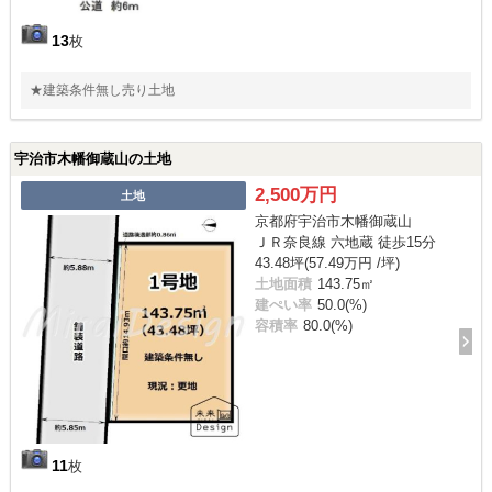
13
枚
★建築条件無し売り土地
宇治市木幡御蔵山の土地
2,500万円
土地
京都府宇治市木幡御蔵山
ＪＲ奈良線 六地蔵 徒歩15分
43.48坪(57.49万円 /坪)
土地面積
143.75㎡
建ぺい率
50.0(%)
容積率
80.0(%)
11
枚