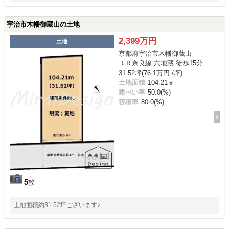
宇治市木幡御蔵山の土地
2,399万円
土地
京都府宇治市木幡御蔵山
ＪＲ奈良線 六地蔵 徒歩15分
31.52坪(76.1万円 /坪)
土地面積
104.21㎡
建ぺい率
50.0(%)
容積率
80.0(%)
5
枚
土地面積約31.52坪ございます♪