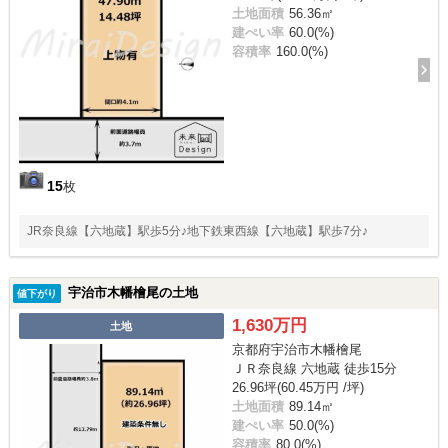
土地面積
56.36㎡
建ぺい率
60.0(%)
容積率
160.0(%)
15
枚
JR奈良線【六地蔵】駅歩5分♪地下鉄東西線【六地蔵】駅歩7分♪
宇治市木幡檜尾の土地
値下がり
1,630万円
土地
京都府宇治市木幡檜尾
ＪＲ奈良線 六地蔵 徒歩15分
26.96坪(60.45万円 /坪)
土地面積
89.14㎡
建ぺい率
50.0(%)
容積率
80.0(%)