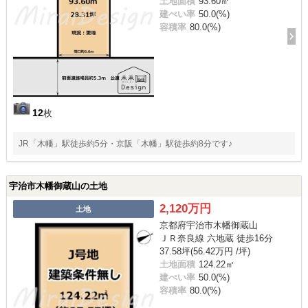
土地面積
93.60㎡
建ぺい率
50.0(%)
容積率
80.0(%)
12
枚
JR「木幡」駅徒歩約5分・京阪「木幡」駅徒歩約8分です♪
宇治市木幡御蔵山の土地
2,120万円
土地
京都府宇治市木幡御蔵山
ＪＲ奈良線 六地蔵 徒歩16分
37.58坪(56.42万円 /坪)
土地面積
124.22㎡
建ぺい率
50.0(%)
容積率
80.0(%)