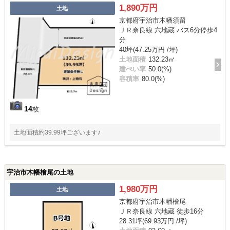
1,890万円
土地
京都府宇治市木幡須留
ＪＲ奈良線 六地蔵 バス6分停歩4
分
40坪(47.25万円 /坪)
土地面積
132.23㎡
建ぺい率
50.0(%)
容積率
80.0(%)
14
枚
土地面積約39.99坪ございます♪
宇治市木幡檜尾の土地
1,980万円
土地
京都府宇治市木幡檜尾
ＪＲ奈良線 六地蔵 徒歩16分
28.31坪(69.93万円 /坪)