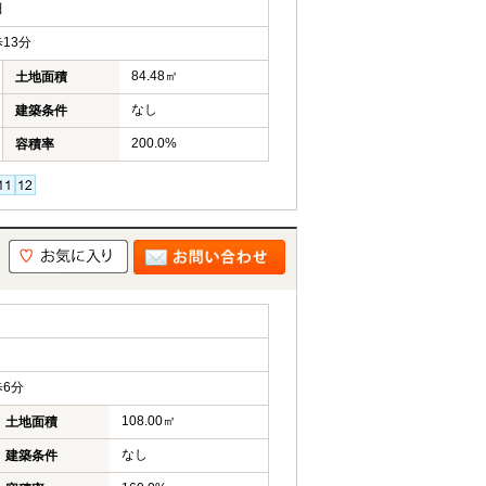
田
13分
84.48㎡
土地面積
なし
建築条件
200.0%
容積率
6分
108.00㎡
土地面積
なし
建築条件