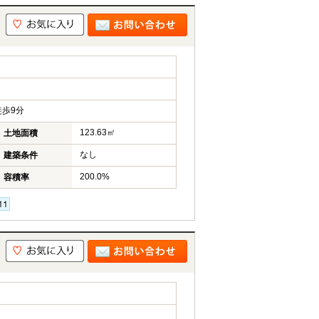
歩9分
123.63㎡
土地面積
なし
建築条件
200.0%
容積率