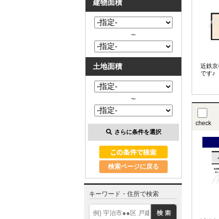
建物面積
～
土地面積
近鉄京
です♪
～
check
さらに条件を選択
検索ページに戻る
キーワード・住所で検索