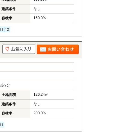
なし
建築条件
160.0%
容積率
歩9分
126.24㎡
土地面積
なし
建築条件
200.0%
容積率