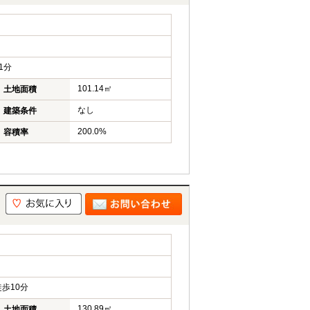
1分
101.14㎡
土地面積
なし
建築条件
200.0%
容積率
歩10分
130.89㎡
土地面積