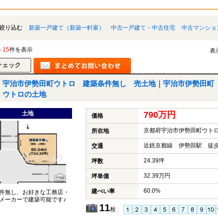
絞り込む
新築一戸建て（新築一軒家）
中古一戸建て・中古住宅
中古マンショ
～15
件を表示
表
宇治市伊勢田町ウトロ 建築条件無し 売土地｜宇治市伊勢田町
ウトロの土地
土地
790万円
価格
京都府宇治市伊勢田町ウト
所在地
近鉄京都線 伊勢田駅 徒歩
交通
24.39坪
坪数
32.39万円
坪単価
60.0%
建ぺい率
件無し、お好きな工務店・
メーカーで建築可能です♪
11
枚