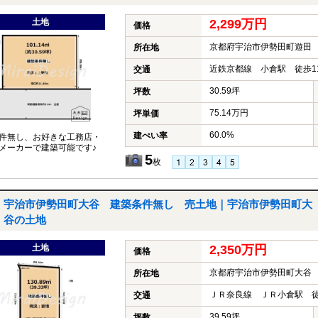
土地
2,299万円
価格
京都府宇治市伊勢田町遊田
所在地
近鉄京都線 小倉駅 徒歩1
交通
30.59坪
坪数
75.14万円
坪単価
60.0%
建ぺい率
件無し、お好きな工務店・
メーカーで建築可能です♪
5
枚
宇治市伊勢田町大谷 建築条件無し 売土地｜宇治市伊勢田町大
谷の土地
土地
2,350万円
価格
京都府宇治市伊勢田町大谷
所在地
ＪＲ奈良線 ＪＲ小倉駅 徒
交通
39.59坪
坪数