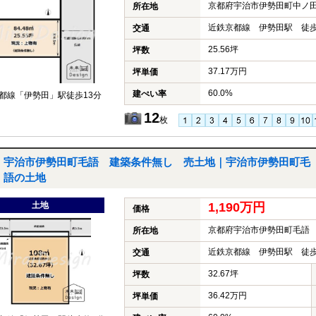
京都府宇治市伊勢田町中ノ
所在地
近鉄京都線 伊勢田駅 徒歩
交通
25.56坪
坪数
37.17万円
坪単価
60.0%
建ぺい率
都線「伊勢田」駅徒歩13分
12
枚
宇治市伊勢田町毛語 建築条件無し 売土地｜宇治市伊勢田町毛
語の土地
土地
1,190万円
価格
京都府宇治市伊勢田町毛語
所在地
近鉄京都線 伊勢田駅 徒歩
交通
32.67坪
坪数
36.42万円
坪単価