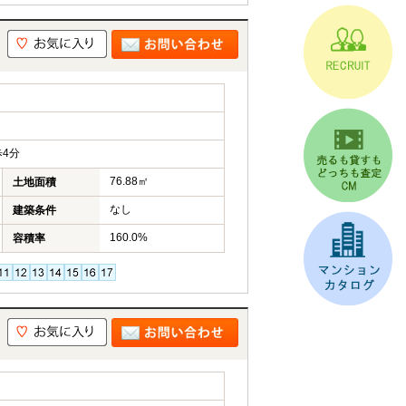
4分
76.88㎡
土地面積
なし
建築条件
160.0%
容積率