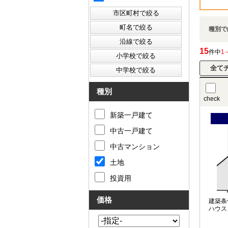
種別で
15
件中
1
種別
check
新築一戸建て
中古一戸建て
中古マンション
土地
投資用
価格
建築条
ハウス