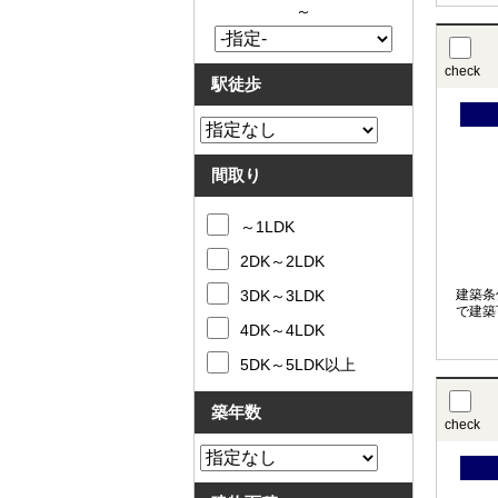
～
check
駅徒歩
間取り
～1LDK
2DK～2LDK
3DK～3LDK
建築条
で建築
4DK～4LDK
5DK～5LDK以上
築年数
check