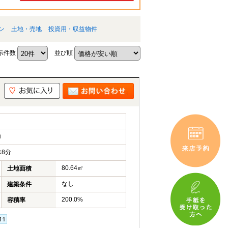
ン
土地・売地
投資用・収益物件
示件数
並び順
ロ
8分
80.64㎡
土地面積
なし
建築条件
200.0%
容積率