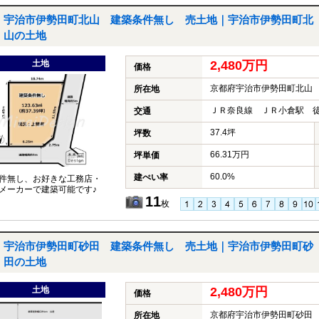
宇治市伊勢田町北山 建築条件無し 売土地｜宇治市伊勢田町北
山の土地
土地
2,480万円
価格
京都府宇治市伊勢田町北山
所在地
ＪＲ奈良線 ＪＲ小倉駅 徒
交通
37.4坪
坪数
66.31万円
坪単価
60.0%
建ぺい率
件無し、お好きな工務店・
メーカーで建築可能です♪
11
枚
宇治市伊勢田町砂田 建築条件無し 売土地｜宇治市伊勢田町砂
田の土地
土地
2,480万円
価格
京都府宇治市伊勢田町砂田
所在地