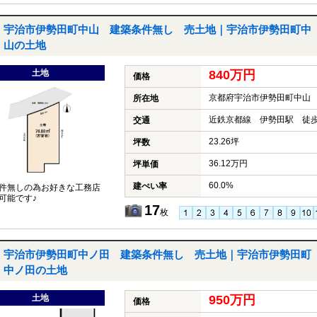
宇治市伊勢田町中山 建築条件無し 売土地｜宇治市伊勢田町中
山の土地
土地
840万円
価格
京都府宇治市伊勢田町中山
所在地
近鉄京都線 伊勢田駅 徒歩
交通
23.26坪
坪数
36.12万円
坪単価
60.0%
建ぺい率
件無しの為お好きな工務店
可能です♪
17
枚
宇治市伊勢田町中ノ田 建築条件無し 売土地｜宇治市伊勢田町
中ノ田の土地
土地
950万円
価格