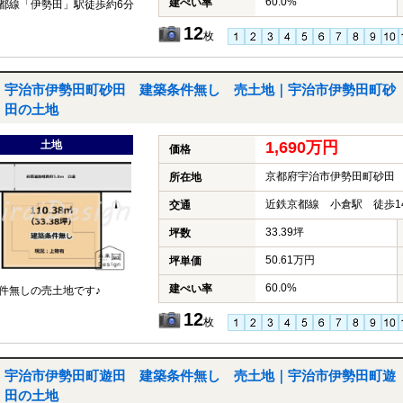
60.0%
建ぺい率
都線「伊勢田」駅徒歩約6分
12
枚
宇治市伊勢田町砂田 建築条件無し 売土地｜宇治市伊勢田町砂
田の土地
土地
1,690万円
価格
京都府宇治市伊勢田町砂田
所在地
近鉄京都線 小倉駅 徒歩1
交通
33.39坪
坪数
50.61万円
坪単価
60.0%
建ぺい率
件無しの売土地です♪
12
枚
宇治市伊勢田町遊田 建築条件無し 売土地｜宇治市伊勢田町遊
田の土地