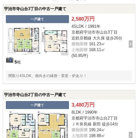
宇治市寺山台3丁目の中古一戸建て
2,580万円
一戸建て
4SLDK / 1991年
京都府宇治市寺山台3丁目
近鉄京都線 大久保 徒歩26分
建物面積
161.23㎡
土地面積
168.11㎡
(50.85坪)
5
枚
間取り4SLDK、南向きの縁側・茶室・炉あり！
宇治市寺山台2丁目の中古一戸建て
3,480万円
一戸建て
8LDK / 1990年
京都府宇治市寺山台2丁目
ＪＲ奈良線 新田 徒歩14分
建物面積
195.24㎡
土地面積
198.88㎡