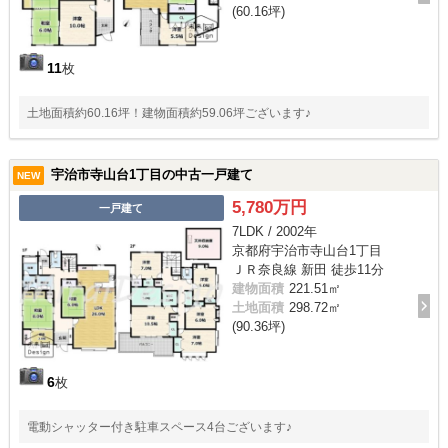
(60.16坪)
11
枚
土地面積約60.16坪！建物面積約59.06坪ございます♪
宇治市寺山台1丁目の中古一戸建て
NEW
5,780万円
一戸建て
7LDK / 2002年
京都府宇治市寺山台1丁目
ＪＲ奈良線 新田 徒歩11分
建物面積
221.51㎡
土地面積
298.72㎡
(90.36坪)
6
枚
電動シャッター付き駐車スペース4台ございます♪