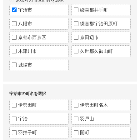
宇治市
綴喜郡井手町
八幡市
綴喜郡宇治田原町
京都市西京区
京田辺市
木津川市
久世郡久御山町
城陽市
宇治市の町名を選択
伊勢田町
伊勢田町名木
宇治
羽戸山
羽拍子町
開町