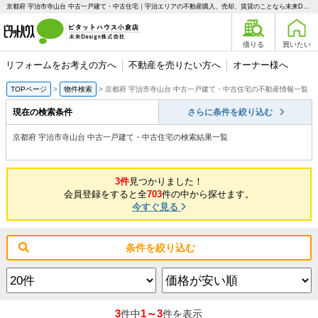
京都府 宇治市寺山台 中古一戸建て・中古住宅｜宇治エリアの不動産購入、売却、賃貸のことなら未来Designへ
借りる
買いたい
リフォームをお考えの方へ
不動産を売りたい方へ
オーナー様へ
TOPページ
物件検索
京都府 宇治市寺山台 中古一戸建て・中古住宅の不動産情報一覧
現在の検索条件
さらに条件を絞り込む
京都府 宇治市寺山台 中古一戸建て・中古住宅の検索結果一覧
3件
見つかりました！
会員登録をすると全
703
件の中から探せます。
今すぐ見る
条件を絞り込む
3
1～3
件中
件を表示