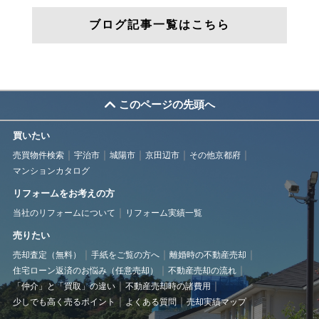
ブログ記事一覧はこちら
このページの先頭へ
買いたい
売買物件検索
宇治市
城陽市
京田辺市
その他京都府
マンションカタログ
リフォームをお考えの方
当社のリフォームについて
リフォーム実績一覧
売りたい
売却査定（無料）
手紙をご覧の方へ
離婚時の不動産売却
住宅ローン返済のお悩み（任意売却）
不動産売却の流れ
「仲介」と「買取」の違い
不動産売却時の諸費用
少しでも高く売るポイント
よくある質問
売却実績マップ