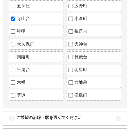
五ケ庄
広野町
寺山台
小倉町
神明
折居台
大久保町
天神台
南陵町
琵琶台
平尾台
明星町
木幡
六地蔵
莵道
槇島町
ご希望の沿線・駅を選んでください