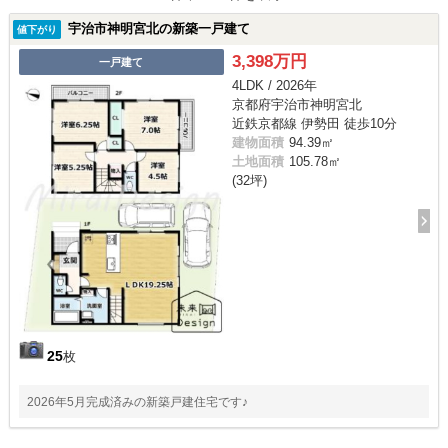
宇治市神明宮北の新築一戸建て
値下がり
3,398万円
一戸建て
4LDK / 2026年
京都府宇治市神明宮北
近鉄京都線 伊勢田 徒歩10分
建物面積
94.39㎡
土地面積
105.78㎡
(32坪)
25
枚
2026年5月完成済みの新築戸建住宅です♪