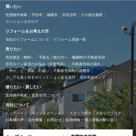
買いたい
売買物件検索
宇治市
城陽市
京田辺市
その他京都府
マンションカタログ
リフォームをお考えの方
当社のリフォームについて
リフォーム実績一覧
売りたい
売却査定（無料）
手紙をご覧の方へ
離婚時の不動産売却
住宅ローン返済のお悩み（任意売却）
不動産売却の流れ
「仲介」と「買取」の違い
不動産売却時の諸費用
少しでも高く売るポイント
よくある質問
売却実績マップ
借りたい・貸したい
賃貸物件検索
賃貸管理について
当社について
トップページ
インフォメーション
スタッフ紹介
スタッフブログ
お客様の声
会社概要
お問合せ
採用情報
個人情報の取り扱い