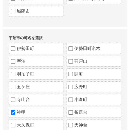
城陽市
宇治市の町名を選択
伊勢田町
伊勢田町名木
宇治
羽戸山
羽拍子町
開町
五ケ庄
広野町
寺山台
小倉町
神明
折居台
大久保町
天神台