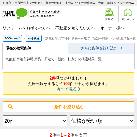
京都府 宇治市神明 新築一戸建て（新築一軒家）｜宇治エリアの不動産購入、売却、賃貸のことなら未来Designへ
借りる
買いたい
リフォームをお考えの方へ
不動産を売りたい方へ
オーナー様へ
TOPページ
物件検索
京都府 宇治市神明 新築一戸建て（新築一軒家）の不動産情報一覧
現在の検索条件
さらに条件を絞り込む
京都府 宇治市神明 新築一戸建て（新築一軒家）の検索結果一覧
2件
見つかりました！
会員登録をすると全
703
件の中から探せます。
今すぐ見る
条件を絞り込む
2
1～2
件中
件を表示