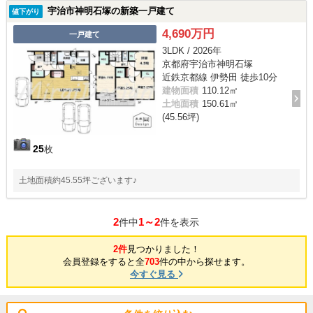
宇治市神明石塚の新築一戸建て
値下がり
4,690万円
一戸建て
3LDK / 2026年
京都府宇治市神明石塚
近鉄京都線 伊勢田 徒歩10分
建物面積
110.12㎡
土地面積
150.61㎡
(45.56坪)
25
枚
土地面積約45.55坪ございます♪
2
1～2
件中
件を表示
2件
見つかりました！
会員登録をすると全
703
件の中から探せます。
今すぐ見る