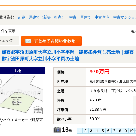
絞り込む
新築一戸建て（新築一軒家）
中古一戸建て・中古住宅
中古マンショ
1
件を表示
表
綴喜郡宇治田原町大字立川小字平岡 建築条件無し売土地｜綴喜
郡宇治田原町大字立川小字平岡の土地
土地
970万円
価格
京都府綴喜郡宇治田原町大
所在地
ＪＲ奈良線 宇治駅 バス2
交通
45.38坪
坪数
21.38万円
坪単価
60.0%
建ぺい率
なハウスメーカーで建築可
♪
16
枚