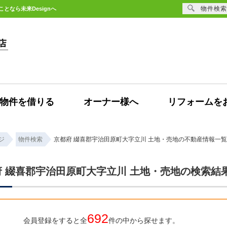
物件検索
なら未来Designへ
物件を借りる
オーナー様へ
リフォームを
ジ
物件検索
京都府 綴喜郡宇治田原町大字立川 土地・売地の不動産情報一覧
府 綴喜郡宇治田原町大字立川 土地・売地の検索結
692
会員登録をすると全
件の中から探せます。