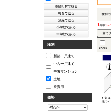
種別で
1
件中
1～
種別
check
新築一戸建て
中古一戸建て
中古マンション
土地
投資用
価格
お好き
能です