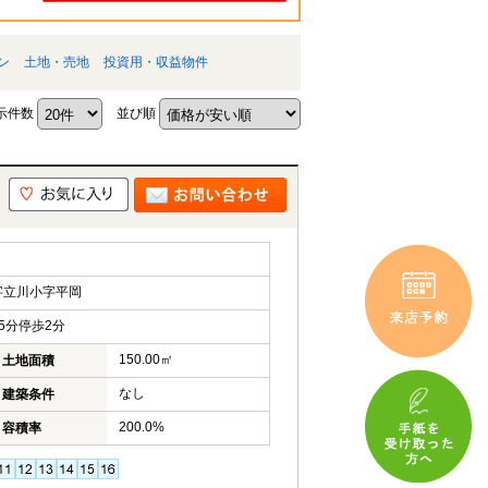
ン
土地・売地
投資用・収益物件
示件数
並び順
字立川小字平岡
5分停歩2分
150.00㎡
土地面積
なし
建築条件
200.0%
容積率