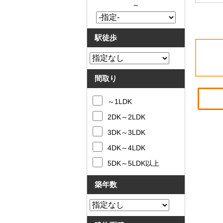
～
駅徒歩
間取り
～1LDK
2DK～2LDK
3DK～3LDK
4DK～4LDK
5DK～5LDK以上
築年数