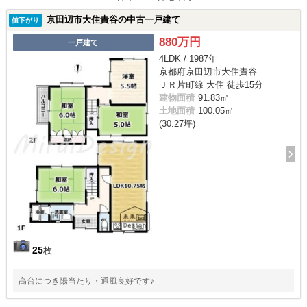
京田辺市大住責谷の中古一戸建て
値下がり
880万円
一戸建て
4LDK / 1987年
京都府京田辺市大住責谷
ＪＲ片町線 大住 徒歩15分
建物面積
91.83㎡
土地面積
100.05㎡
(30.27坪)
25
枚
高台につき陽当たり・通風良好です♪