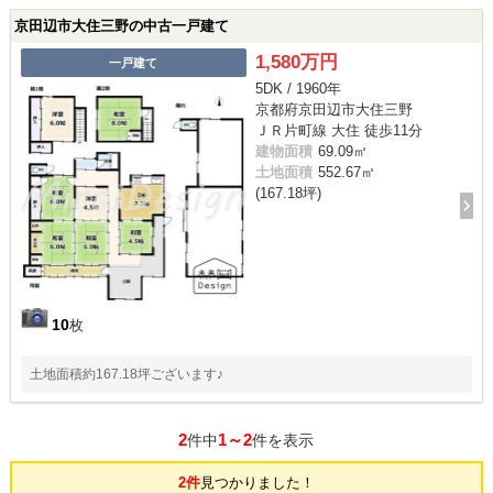
京田辺市大住三野の中古一戸建て
1,580万円
一戸建て
5DK / 1960年
京都府京田辺市大住三野
ＪＲ片町線 大住 徒歩11分
建物面積
69.09㎡
土地面積
552.67㎡
(167.18坪)
10
枚
土地面積約167.18坪ございます♪
2
1～2
件中
件を表示
2件
見つかりました！