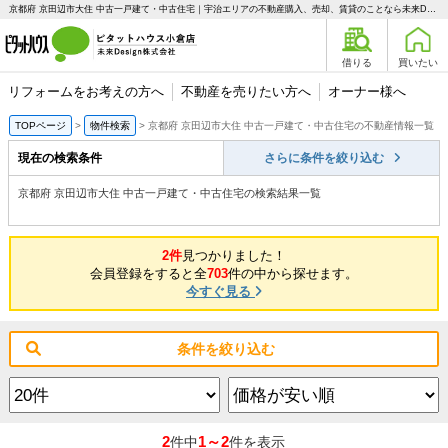
京都府 京田辺市大住 中古一戸建て・中古住宅｜宇治エリアの不動産購入、売却、賃貸のことなら未来Designへ
借りる
買いたい
リフォームをお考えの方へ
不動産を売りたい方へ
オーナー様へ
TOPページ
物件検索
京都府 京田辺市大住 中古一戸建て・中古住宅の不動産情報一覧
現在の検索条件
さらに条件を絞り込む
京都府 京田辺市大住 中古一戸建て・中古住宅の検索結果一覧
2件
見つかりました！
会員登録をすると全
703
件の中から探せます。
今すぐ見る
条件を絞り込む
2
1～2
件中
件を表示