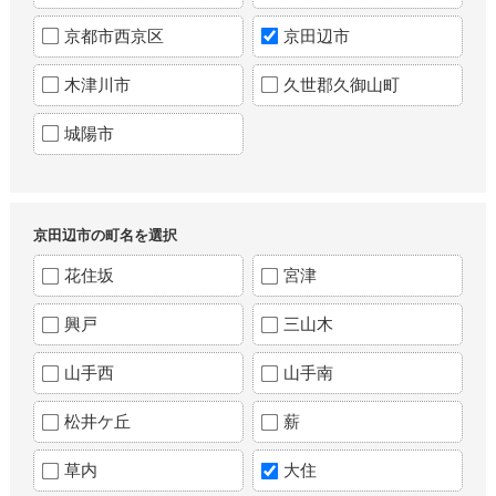
京都市西京区
京田辺市
木津川市
久世郡久御山町
城陽市
京田辺市の町名を選択
花住坂
宮津
興戸
三山木
山手西
山手南
松井ケ丘
薪
草内
大住