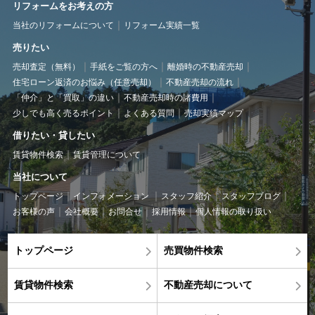
リフォームをお考えの方
当社のリフォームについて
リフォーム実績一覧
売りたい
売却査定（無料）
手紙をご覧の方へ
離婚時の不動産売却
住宅ローン返済のお悩み（任意売却）
不動産売却の流れ
「仲介」と「買取」の違い
不動産売却時の諸費用
少しでも高く売るポイント
よくある質問
売却実績マップ
借りたい・貸したい
賃貸物件検索
賃貸管理について
当社について
トップページ
インフォメーション
スタッフ紹介
スタッフブログ
お客様の声
会社概要
お問合せ
採用情報
個人情報の取り扱い
トップページ
売買物件検索
賃貸物件検索
不動産売却について