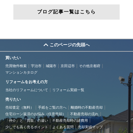
ブログ記事一覧はこちら
このページの先頭へ
買いたい
売買物件検索
宇治市
城陽市
京田辺市
その他京都府
マンションカタログ
リフォームをお考えの方
当社のリフォームについて
リフォーム実績一覧
売りたい
売却査定（無料）
手紙をご覧の方へ
離婚時の不動産売却
住宅ローン返済のお悩み（任意売却）
不動産売却の流れ
「仲介」と「買取」の違い
不動産売却時の諸費用
少しでも高く売るポイント
よくある質問
売却実績マップ