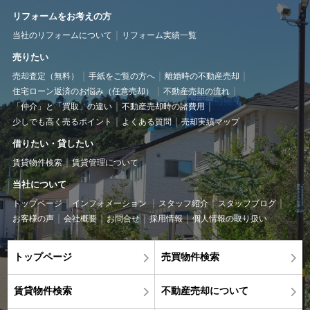
リフォームをお考えの方
当社のリフォームについて
リフォーム実績一覧
売りたい
売却査定（無料）
手紙をご覧の方へ
離婚時の不動産売却
住宅ローン返済のお悩み（任意売却）
不動産売却の流れ
「仲介」と「買取」の違い
不動産売却時の諸費用
少しでも高く売るポイント
よくある質問
売却実績マップ
借りたい・貸したい
賃貸物件検索
賃貸管理について
当社について
トップページ
インフォメーション
スタッフ紹介
スタッフブログ
お客様の声
会社概要
お問合せ
採用情報
個人情報の取り扱い
トップページ
売買物件検索
賃貸物件検索
不動産売却について