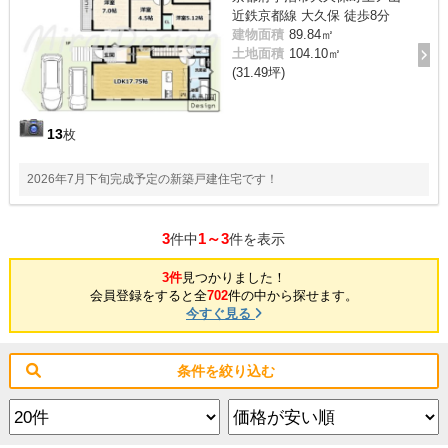
近鉄京都線 大久保 徒歩8分
建物面積
89.84㎡
土地面積
104.10㎡
(31.49坪)
13
枚
2026年7月下旬完成予定の新築戸建住宅です！
3
1～3
件中
件を表示
3件
見つかりました！
会員登録をすると全
702
件の中から探せます。
今すぐ見る
条件を絞り込む