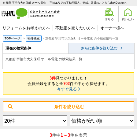
京都府 宇治市大久保町 オール電化 ｜宇治エリアの不動産購入、売却、賃貸のことなら未来Designへ
借りる
買いたい
リフォームをお考えの方へ
不動産を売りたい方へ
オーナー様へ
TOPページ
物件検索
京都府 宇治市大久保町 オール電化 の不動産情報一覧
現在の検索条件
さらに条件を絞り込む
京都府 宇治市大久保町 オール電化 の検索結果一覧
3件
見つかりました！
会員登録をすると全
702
件の中から探せます。
今すぐ見る
条件を絞り込む
3
1～3
件中
件を表示