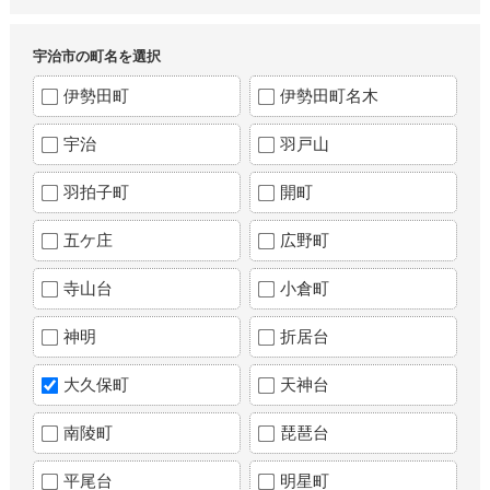
宇治市の町名を選択
伊勢田町
伊勢田町名木
宇治
羽戸山
羽拍子町
開町
五ケ庄
広野町
寺山台
小倉町
神明
折居台
大久保町
天神台
南陵町
琵琶台
平尾台
明星町