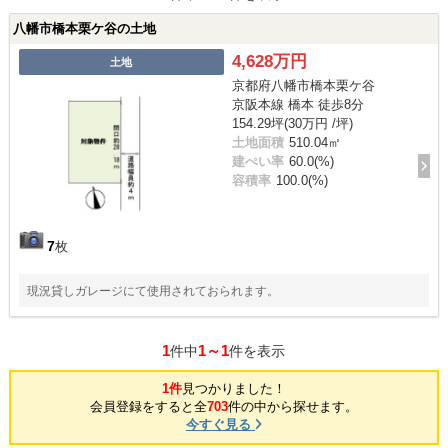
八幡市橋本栗ケ谷の土地
4,628万円
土地
京都府八幡市橋本栗ケ谷
京阪本線 橋本 徒歩8分
154.29坪(30万円 /坪)
土地面積
510.04㎡
建ぺい率
60.0(%)
容積率
100.0(%)
7
枚
現況貸しガレージにて使用されておられます。
1
1～1
件中
件を表示
1件
見つかりました！
会員登録をすると全
703
件の中から探せます。
今すぐ見る