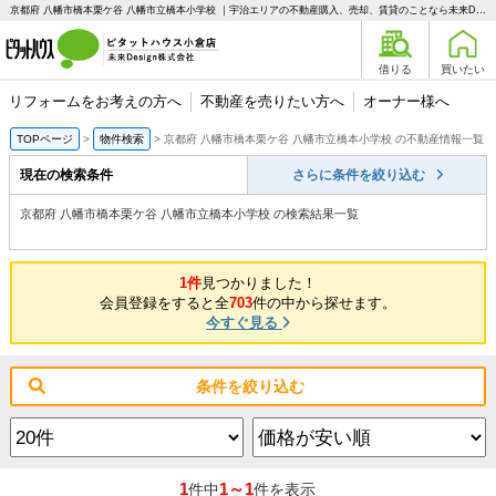
京都府 八幡市橋本栗ケ谷 八幡市立橋本小学校 ｜宇治エリアの不動産購入、売却、賃貸のことなら未来Designへ
借りる
買いたい
リフォームをお考えの方へ
不動産を売りたい方へ
オーナー様へ
TOPページ
物件検索
京都府 八幡市橋本栗ケ谷 八幡市立橋本小学校 の不動産情報一覧
現在の検索条件
さらに条件を絞り込む
京都府 八幡市橋本栗ケ谷 八幡市立橋本小学校 の検索結果一覧
1件
見つかりました！
会員登録をすると全
703
件の中から探せます。
今すぐ見る
条件を絞り込む
1
1～1
件中
件を表示