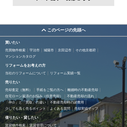
このページの先頭へ
買いたい
売買物件検索
宇治市
城陽市
京田辺市
その他京都府
マンションカタログ
リフォームをお考えの方
当社のリフォームについて
リフォーム実績一覧
売りたい
売却査定（無料）
手紙をご覧の方へ
離婚時の不動産売却
住宅ローン返済のお悩み（任意売却）
不動産売却の流れ
「仲介」と「買取」の違い
不動産売却時の諸費用
少しでも高く売るポイント
よくある質問
売却実績マップ
借りたい・貸したい
賃貸物件検索
賃貸管理について