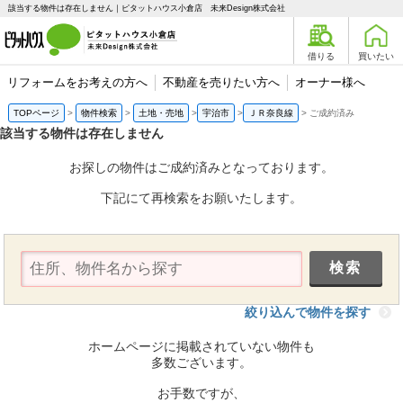
該当する物件は存在しません｜ピタットハウス小倉店 未来Design株式会社
借りる
買いたい
リフォームをお考えの方へ
不動産を売りたい方へ
オーナー様へ
TOPページ
物件検索
土地・売地
宇治市
ＪＲ奈良線
ご成約済み
該当する物件は存在しません
お探しの物件はご成約済みとなっております。
下記にて再検索をお願いたします。
絞り込んで物件を探す
ホームページに掲載されていない物件も
多数ございます。
お手数ですが、