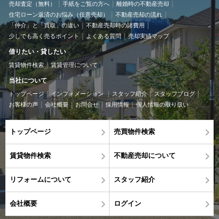
売却査定（無料）
手紙をご覧の方へ
離婚時の不動産売却
住宅ローン返済のお悩み（任意売却）
不動産売却の流れ
「仲介」と「買取」の違い
不動産売却時の諸費用
少しでも高く売るポイント
よくある質問
売却実績マップ
借りたい・貸したい
賃貸物件検索
賃貸管理について
当社について
トップページ
インフォメーション
スタッフ紹介
スタッフブログ
お客様の声
会社概要
お問合せ
採用情報
個人情報の取り扱い
トップページ
売買物件検索
賃貸物件検索
不動産売却について
リフォームについて
スタッフ紹介
会社概要
ログイン