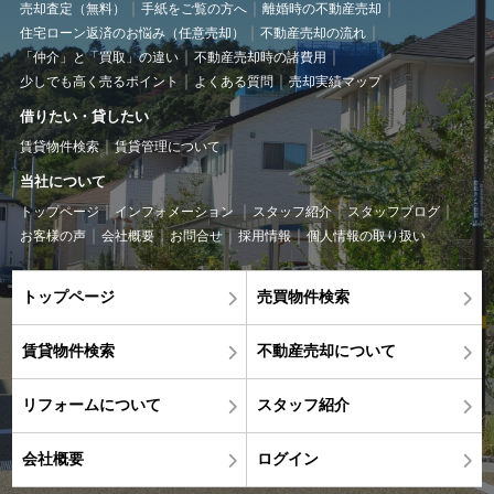
売却査定（無料）
手紙をご覧の方へ
離婚時の不動産売却
住宅ローン返済のお悩み（任意売却）
不動産売却の流れ
「仲介」と「買取」の違い
不動産売却時の諸費用
少しでも高く売るポイント
よくある質問
売却実績マップ
借りたい・貸したい
賃貸物件検索
賃貸管理について
当社について
トップページ
インフォメーション
スタッフ紹介
スタッフブログ
お客様の声
会社概要
お問合せ
採用情報
個人情報の取り扱い
トップページ
売買物件検索
賃貸物件検索
不動産売却について
リフォームについて
スタッフ紹介
会社概要
ログイン