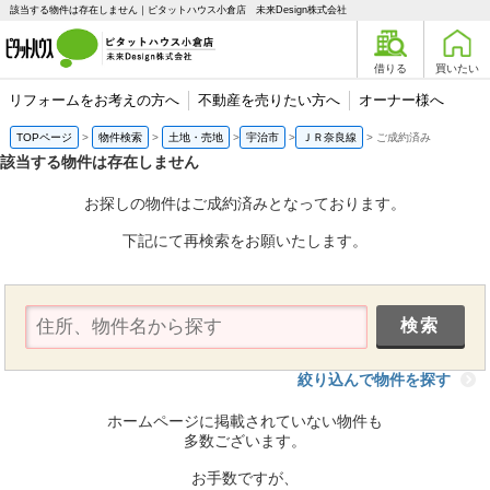
該当する物件は存在しません｜ピタットハウス小倉店 未来Design株式会社
借りる
買いたい
リフォームをお考えの方へ
不動産を売りたい方へ
オーナー様へ
TOPページ
物件検索
土地・売地
宇治市
ＪＲ奈良線
ご成約済み
該当する物件は存在しません
お探しの物件はご成約済みとなっております。
下記にて再検索をお願いたします。
絞り込んで物件を探す
ホームページに掲載されていない物件も
多数ございます。
お手数ですが、