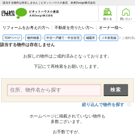
該当する物件は存在しません｜ピタットハウス小倉店 未来Design株式会社
借りる
買いたい
リフォームをお考えの方へ
不動産を売りたい方へ
オーナー様へ
TOPページ
物件検索
中古一戸建て・中古住宅
城陽市
ＪＲ奈良線
ご成約済
該当する物件は存在しません
お探しの物件はご成約済みとなっております。
下記にて再検索をお願いたします。
絞り込んで物件を探す
ホームページに掲載されていない物件も
多数ございます。
お手数ですが、