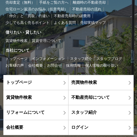
売却査定（無料）
手紙をご覧の方へ
離婚時の不動産売却
住宅ローン返済のお悩み（任意売却）
不動産売却の流れ
「仲介」と「買取」の違い
不動産売却時の諸費用
少しでも高く売るポイント
よくある質問
売却実績マップ
借りたい・貸したい
賃貸物件検索
賃貸管理について
当社について
トップページ
インフォメーション
スタッフ紹介
スタッフブログ
お客様の声
会社概要
お問合せ
採用情報
個人情報の取り扱い
トップページ
売買物件検索
賃貸物件検索
不動産売却について
リフォームについて
スタッフ紹介
会社概要
ログイン