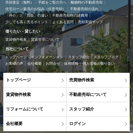
売却査定（無料）
手紙をご覧の方へ
離婚時の不動産売却
住宅ローン返済のお悩み（任意売却）
不動産売却の流れ
「仲介」と「買取」の違い
不動産売却時の諸費用
少しでも高く売るポイント
よくある質問
売却実績マップ
借りたい・貸したい
賃貸物件検索
賃貸管理について
当社について
トップページ
インフォメーション
スタッフ紹介
スタッフブログ
お客様の声
会社概要
お問合せ
採用情報
個人情報の取り扱い
トップページ
売買物件検索
賃貸物件検索
不動産売却について
リフォームについて
スタッフ紹介
会社概要
ログイン