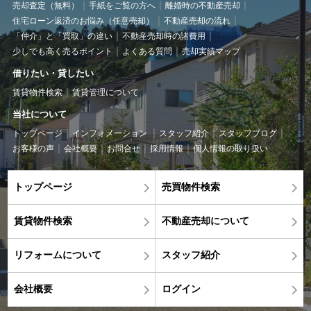
売却査定（無料）
手紙をご覧の方へ
離婚時の不動産売却
住宅ローン返済のお悩み（任意売却）
不動産売却の流れ
「仲介」と「買取」の違い
不動産売却時の諸費用
少しでも高く売るポイント
よくある質問
売却実績マップ
借りたい・貸したい
賃貸物件検索
賃貸管理について
当社について
トップページ
インフォメーション
スタッフ紹介
スタッフブログ
お客様の声
会社概要
お問合せ
採用情報
個人情報の取り扱い
トップページ
売買物件検索
賃貸物件検索
不動産売却について
リフォームについて
スタッフ紹介
会社概要
ログイン