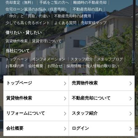
売却査定（無料）
手紙をご覧の方へ
離婚時の不動産売却
住宅ローン返済のお悩み（任意売却）
不動産売却の流れ
「仲介」と「買取」の違い
不動産売却時の諸費用
少しでも高く売るポイント
よくある質問
売却実績マップ
借りたい・貸したい
賃貸物件検索
賃貸管理について
当社について
トップページ
インフォメーション
スタッフ紹介
スタッフブログ
お客様の声
会社概要
お問合せ
採用情報
個人情報の取り扱い
トップページ
売買物件検索
賃貸物件検索
不動産売却について
リフォームについて
スタッフ紹介
会社概要
ログイン